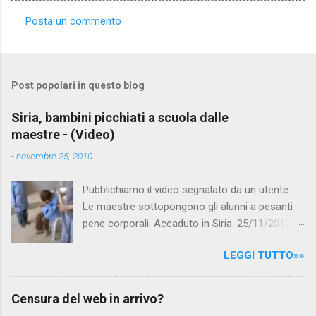
Posta un commento
C
o
m
Post popolari in questo blog
m
e
Siria, bambini picchiati a scuola dalle
maestre - (Video)
n
t
-
novembre 25, 2010
i
Pubblichiamo il video segnalato da un utente:
Le maestre sottopongono gli alunni a pesanti
pene corporali. Accaduto in Siria. 25/11/2010
questa mattina il celebre programma TV di
LEGGI TUTTO»»
Canale 5 "Forum" si è interessato al caso,
interpellando prontamente l'ambasciata siriana,
per fare luce sulla vicenda: è emerso che il
Censura del web in arrivo?
filmato, di cui le autorità siriane erano a