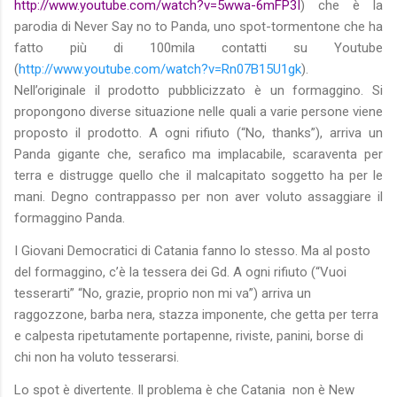
http://www.youtube.com/watch?v=5wwa-6mFP3I
) che è la
parodia di Never Say no to Panda, uno spot-tormentone che ha
fatto più di 100mila contatti su Youtube
(
http://www.youtube.com/watch?v=Rn07B15U1gk
).
Nell’originale il prodotto pubblicizzato è un formaggino. Si
propongono diverse situazione nelle quali a varie persone viene
proposto il prodotto. A ogni rifiuto (“No, thanks”), arriva un
Panda gigante che, serafico ma implacabile, scaraventa per
terra e distrugge quello che il malcapitato soggetto ha per le
mani. Degno contrappasso per non aver voluto assaggiare il
formaggino Panda.
I Giovani Democratici di Catania fanno lo stesso. Ma al posto
del formaggino, c’è la tessera dei Gd. A ogni rifiuto (“Vuoi
tesserarti” “No, grazie, proprio non mi va”) arriva un
raggozzone, barba nera, stazza imponente, che getta per terra
e calpesta ripetutamente portapenne, riviste, panini, borse di
chi non ha voluto tesserarsi.
Lo spot è divertente. Il problema è che Catania non è New