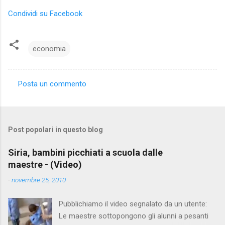
Condividi su Facebook
economia
Posta un commento
C
o
m
Post popolari in questo blog
m
e
Siria, bambini picchiati a scuola dalle
maestre - (Video)
n
t
-
novembre 25, 2010
i
Pubblichiamo il video segnalato da un utente:
Le maestre sottopongono gli alunni a pesanti