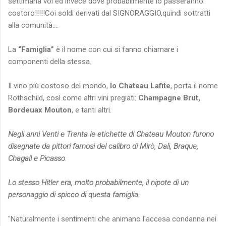
settimana voi ed invece dove probabilmente lo passeranno
costoro!!!!!Coi soldi derivati dal SIGNORAGGIO,quindi sottratti
alla comunità....
La
“Famiglia”
è il nome con cui si fanno chiamare i
componenti della stessa.
Il vino più costoso del mondo,
lo Chateau Lafite
, porta il nome
Rothschild, così come altri vini pregiati:
Champagne Brut,
Bordeuax Mouton
, e tanti altri.
Negli anni Venti e Trenta le etichette di Chateau Mouton furono
disegnate da pittori famosi del calibro di Mirò, Dali, Braque,
Chagall e Picasso
.
Lo stesso Hitler era, molto probabilmente, il nipote di un
personaggio di spicco di questa famiglia.
"Naturalmente i sentimenti che animano l'accesa condanna nei