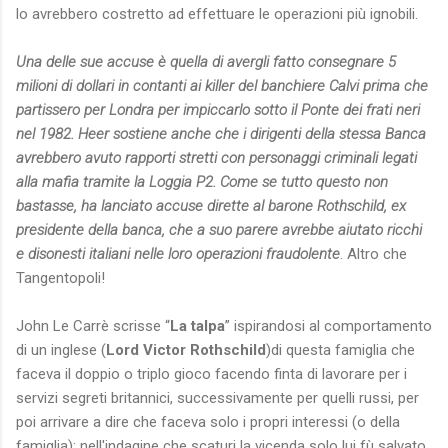
lo avrebbero costretto ad effettuare le operazioni più ignobili.
Una delle sue accuse è quella di avergli fatto consegnare 5
milioni di dollari in contanti ai killer del banchiere Calvi prima che
partissero per Londra per impiccarlo sotto il Ponte dei frati neri
nel 1982. Heer sostiene anche che i dirigenti della stessa Banca
avrebbero avuto rapporti stretti con personaggi criminali legati
alla mafia tramite la Loggia P2. Come se tutto questo non
bastasse, ha lanciato accuse dirette al barone Rothschild, ex
presidente della banca, che a suo parere avrebbe aiutato ricchi
e disonesti italiani nelle loro operazioni fraudolente
. Altro che
Tangentopoli!
John Le Carrè scrisse “
La talpa
” ispirandosi al comportamento
di un inglese (
Lord Victor Rothschild
)di questa famiglia che
faceva il doppio o triplo gioco facendo finta di lavorare per i
servizi segreti britannici, successivamente per quelli russi, per
poi arrivare a dire che faceva solo i propri interessi (o della
famiglia); nell'indagine che scaturi la vicenda solo lui fù salvato