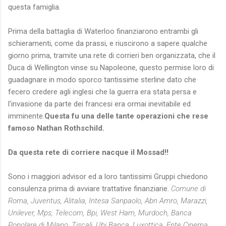
questa famiglia.
Prima della battaglia di Waterloo finanziarono entrambi gli
schieramenti, come da prassi, e riuscirono a sapere qualche
giorno prima, tramite una rete di corrieri ben organizzata, che il
Duca di Wellington vinse su Napoleone, questo permise loro di
guadagnare in modo sporco tantissime sterline dato che
fecero credere agli inglesi che la guerra era stata persa e
l'invasione da parte dei francesi era ormai inevitabile ed
imminente.
Questa fu una delle tante operazioni che rese
famoso Nathan Rothschild.
Da questa rete di corriere nacque il Mossad!!
Sono i maggiori advisor ed a loro tantissimi Gruppi chiedono
consulenza prima di avviare trattative finanziarie.
Comune di
Roma, Juventus, Alitalia, Intesa Sanpaolo, Abn Amro, Marazzi,
Unilever, Mps, Telecom, Bpi, West Ham, Murdoch, Banca
Popolare di Milano, Tiscali, Ubi Banca, Luxottica, Ente Cinema