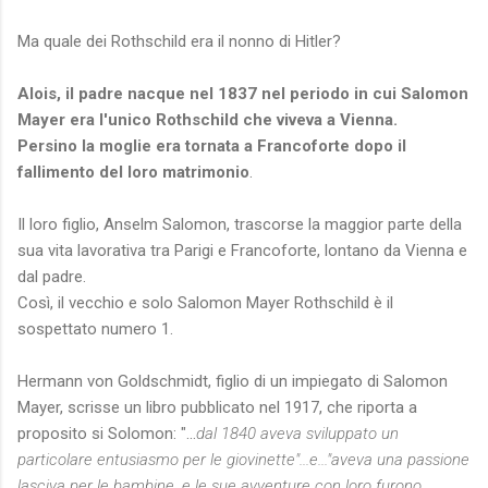
Ma quale dei Rothschild era il nonno di Hitler?
Alois, il padre nacque nel 1837 nel periodo in cui Salomon
Mayer era l'unico Rothschild che viveva a Vienna.
Persino la moglie era tornata a Francoforte dopo il
fallimento del loro matrimonio
.
Il loro figlio, Anselm Salomon, trascorse la maggior parte della
sua vita lavorativa tra Parigi e Francoforte, lontano da Vienna e
dal padre.
Così, il vecchio e solo Salomon Mayer Rothschild è il
sospettato numero 1.
Hermann von Goldschmidt, figlio di un impiegato di Salomon
Mayer, scrisse un libro pubblicato nel 1917, che riporta a
proposito si Solomon: "...
dal 1840 aveva sviluppato un
particolare entusiasmo per le giovinette"...e..."aveva una passione
lasciva per le bambine, e le sue avventure con loro furono