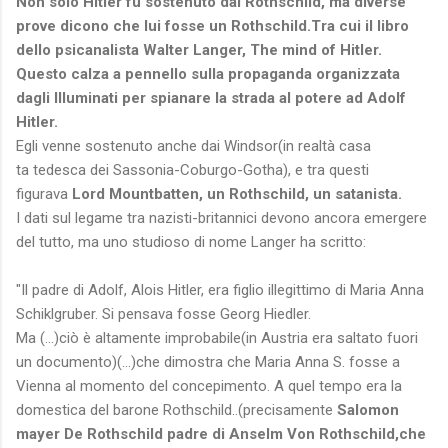
Non solo Hitler fu sostenuto dai Rothschild, ma diverse
prove dicono che lui fosse un Rothschild.Tra cui il libro
dello psicanalista Walter Langer, The mind of Hitler.
Questo calza a pennello sulla propaganda organizzata
dagli Illuminati per spianare la strada al potere ad Adolf
Hitler.
Egli venne sostenuto anche dai Windsor(in realtà casa
ta tedesca dei Sassonia-Coburgo-Gotha), e tra questi
figurava
Lord Mountbatten, un Rothschild, un satanista.
I dati sul legame tra nazisti-britannici devono ancora emergere
del tutto, ma uno studioso di nome Langer ha scritto:
"Il padre di Adolf, Alois Hitler, era figlio illegittimo di Maria Anna
Schiklgruber. Si pensava fosse Georg Hiedler.
Ma (...)ciò è altamente improbabile(in Austria era saltato fuori
un documento)(...)che dimostra che Maria Anna S. fosse a
Vienna al momento del concepimento. A quel tempo era la
domestica del barone Rothschild..(precisamente
Salomon
mayer De Rothschild padre di Anselm Von Rothschild,che