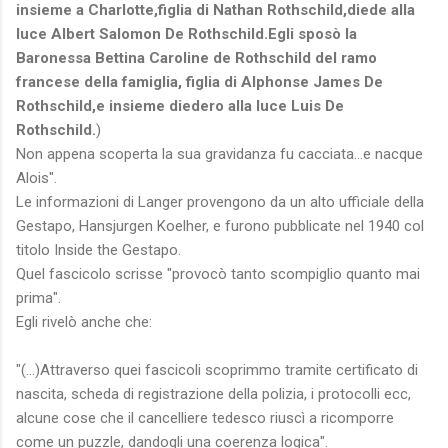
insieme a Charlotte,figlia di Nathan Rothschild,diede alla
luce Albert Salomon De Rothschild.Egli sposò la
Baronessa Bettina Caroline de Rothschild del ramo
francese della famiglia, figlia di Alphonse James De
Rothschild,e insieme diedero alla luce Luis De
Rothschild.
)
Non appena scoperta la sua gravidanza fu cacciata...e nacque
Alois".
Le informazioni di Langer provengono da un alto ufficiale della
Gestapo, Hansjurgen Koelher, e furono pubblicate nel 1940 col
titolo Inside the Gestapo.
Quel fascicolo scrisse "provocò tanto scompiglio quanto mai
prima".
Egli rivelò anche che:
"(...)Attraverso quei fascicoli scoprimmo tramite certificato di
nascita, scheda di registrazione della polizia, i protocolli ecc,
alcune cose che il cancelliere tedesco riuscì a ricomporre
come un puzzle, dandogli una coerenza logica".