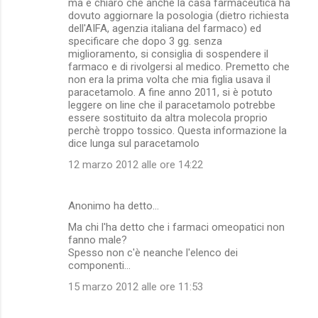
ma è chiaro che anche la casa farmaceutica ha
dovuto aggiornare la posologia (dietro richiesta
dell'AIFA, agenzia italiana del farmaco) ed
specificare che dopo 3 gg. senza
miglioramento, si consiglia di sospendere il
farmaco e di rivolgersi al medico. Premetto che
non era la prima volta che mia figlia usava il
paracetamolo. A fine anno 2011, si è potuto
leggere on line che il paracetamolo potrebbe
essere sostituito da altra molecola proprio
perchè troppo tossico. Questa informazione la
dice lunga sul paracetamolo
12 marzo 2012 alle ore 14:22
Anonimo ha detto…
Ma chi l'ha detto che i farmaci omeopatici non
fanno male?
Spesso non c'è neanche l'elenco dei
componenti...
15 marzo 2012 alle ore 11:53