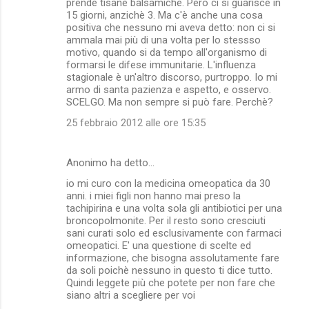
prende tisane balsamiche. Però ci si guarisce in
15 giorni, anzichè 3. Ma c'è anche una cosa
positiva che nessuno mi aveva detto: non ci si
ammala mai più di una volta per lo stessso
motivo, quando si da tempo all'organismo di
formarsi le difese immunitarie. L'influenza
stagionale è un'altro discorso, purtroppo. Io mi
armo di santa pazienza e aspetto, e osservo.
SCELGO. Ma non sempre si può fare. Perchè?
25 febbraio 2012 alle ore 15:35
Anonimo ha detto…
io mi curo con la medicina omeopatica da 30
anni. i miei figli non hanno mai preso la
tachipirina e una volta sola gli antibiotici per una
broncopolmonite. Per il resto sono cresciuti
sani curati solo ed esclusivamente con farmaci
omeopatici. E' una questione di scelte ed
informazione, che bisogna assolutamente fare
da soli poichè nessuno in questo ti dice tutto.
Quindi leggete più che potete per non fare che
siano altri a scegliere per voi