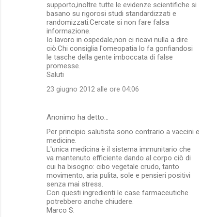
supporto,inoltre tutte le evidenze scientifiche si
basano su rigorosi studi standardizzati e
randomizzati.Cercate si non fare falsa
informazione.
Io lavoro in ospedale,non ci ricavi nulla a dire
ciò.Chi consiglia l'omeopatia lo fa gonfiandosi
le tasche della gente imboccata di false
promesse.
Saluti
23 giugno 2012 alle ore 04:06
Anonimo ha detto…
Per principio salutista sono contrario a vaccini e
medicine.
L'unica medicina è il sistema immunitario che
va mantenuto efficiente dando al corpo ciò di
cui ha bisogno: cibo vegetale crudo, tanto
movimento, aria pulita, sole e pensieri positivi
senza mai stress.
Con questi ingredienti le case farmaceutiche
potrebbero anche chiudere.
Marco S.