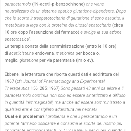
paracetamolo
(l’N-acetil-p-benzochinone)
che viene
neutralizzato da un sistema epatico glutatione-dipendente. Dopo
che le scorte intraepatotocitarie di glutatione si sono esaurite, il
metabolita si lega con le proteine del citosol epatocitario
(circa
10 ore dopo l’assunzione del farmaco)
e svolge la sua azione
epatotossica
”.
La terapia consta della somministrazione (entro le 10 ore)
di
acetilcisteina
endovena,
metionina
per bocca o,
meglio,
glutatione
per via parenterale (im o ev).
Ebbene, la letteratura che riporta questi dati è addirittura del
1967 (cfr
Journal of Pharmacology and Experimental
Therapeutics
156: 285; 1967).
Sono passati 43 anni da allora e il
paracetamolo continua non solo ad essere sintetizzato e diffuso
in quantità inimmaginabili, ma anche ad essere somministrato a
qualsiasi età: è consigliato addirittura nei neonati!
Qual è il problema?
Il problema è che il paracetamolo è un
potente farmaco ossidante e consuma le scorte del nostro più
importante antiossidante: IL GLUTATIONE!
E per di più, quando il