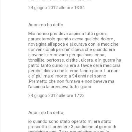
24 giugno 2012 alle ore 13:34
Anonimo ha detto…
Mio nonno prendeva aspirina tutti i giorni,
paracetamolo quando aveva qualche dolore ,
novalgina all'epoca e si curava con le medicine
convenzionali perche' diceva che quando era
giovane lui morivano per qualsiasi cosa ,
tonsillite, pertosse, cistite , ulcera, e in guerra ha
patito tanto quindi lui era a favoe della medicina
perche' diceva che le erbe fanno poco. Lui non
c'e' piu' ma e' morto a 94 anni nel sonno
.Premetto che non fumava e non beveva ma
l'aspirina la prendeva tutti i giorni.
24 giugno 2012 alle ore 17:23
Anonimo ha detto…
io quando sono stato operato mi era stato
prescritto di prendere 3 pasticche al giorno di
tachipirina ogni 7 ore ora mi ritrovo con la