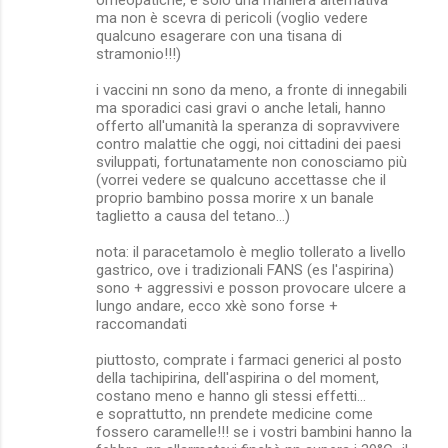
ma non è scevra di pericoli (voglio vedere
qualcuno esagerare con una tisana di
stramonio!!!)
i vaccini nn sono da meno, a fronte di innegabili
ma sporadici casi gravi o anche letali, hanno
offerto all'umanità la speranza di sopravvivere
contro malattie che oggi, noi cittadini dei paesi
sviluppati, fortunatamente non conosciamo più
(vorrei vedere se qualcuno accettasse che il
proprio bambino possa morire x un banale
taglietto a causa del tetano...)
nota: il paracetamolo è meglio tollerato a livello
gastrico, ove i tradizionali FANS (es l'aspirina)
sono + aggressivi e posson provocare ulcere a
lungo andare, ecco xkè sono forse +
raccomandati
piuttosto, comprate i farmaci generici al posto
della tachipirina, dell'aspirina o del moment,
costano meno e hanno gli stessi effetti...
e soprattutto, nn prendete medicine come
fossero caramelle!!! se i vostri bambini hanno la