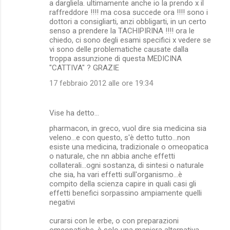
i
a dargliela. ultimamente anche io la prendo x il
raffreddore !!!! ma cosa succede ora !!!! sono i
dottori a consigliarti, anzi obbligarti, in un certo
senso a prendere la TACHIPIRINA !!!! ora le
chiedo, ci sono degli esami specifici x vedere se
vi sono delle problematiche causate dalla
troppa assunzione di questa MEDICINA
"CATTIVA" ? GRAZIE
17 febbraio 2012 alle ore 19:34
Vise ha detto…
pharmacon, in greco, vuol dire sia medicina sia
veleno...e con questo, s'è detto tutto...non
esiste una medicina, tradizionale o omeopatica
o naturale, che nn abbia anche effetti
collaterali...ogni sostanza, di sintesi o naturale
che sia, ha vari effetti sull'organismo...è
compito della scienza capire in quali casi gli
effetti benefici sorpassino ampiamente quelli
negativi
curarsi con le erbe, o con preparazioni
omeopatiche, è solo una maniera alternativa