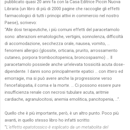
pubblicato quasi 20 anni fa con la Casa Editrice Piccin Nuova
Libraria (un libro di più di 2000 pagine che raccoglie gli effetti
farmacologici di tutti i principi attivi in commercio nel nostro
Paese), scrivevo:
“Alle dosi terapeutiche, i più comuni effetti del paracetamolo
sono: alterazioni ematologiche, vertigini, sonnolenza, difficoltà
di accomodazione, secchezza orale, nausea, vomito, …
fenomeni allergici (glossite, orticaria, prurito, arrossamento
cutaneo, porpora trombocitopenica, broncospasmo) … Il
paracetamolo possiede anche un’elevata tossicità acuta dose-
dipendente. I danni sono principalmente epatici … con ittero ed
emorragie, ma si può avere anche la progressione verso
l’encefalopatia, il coma e la morte. … Ci possono essere pure
insufficienza renale con necrosi tubulare acuta, aritmie
cardiache, agranulocitosi, anemia emolitica, pancitopenia, …”.
Quello che è più importante, però, è un altro punto. Poco più
avanti, in quello stesso libro ho infatti scritto:
“
L’effetto epatotossico è esplicato da un metabolita del