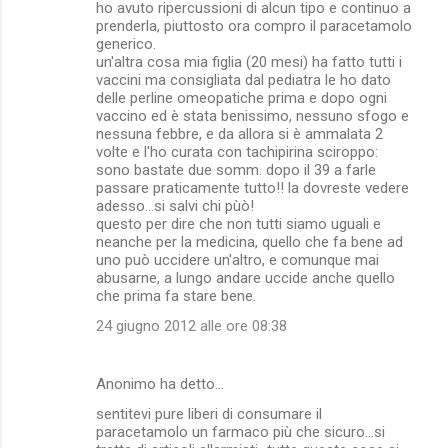
ho avuto ripercussioni di alcun tipo e continuo a
prenderla, piuttosto ora compro il paracetamolo
generico.
un'altra cosa mia figlia (20 mesi) ha fatto tutti i
vaccini ma consigliata dal pediatra le ho dato
delle perline omeopatiche prima e dopo ogni
vaccino ed è stata benissimo, nessuno sfogo e
nessuna febbre, e da allora si è ammalata 2
volte e l'ho curata con tachipirina sciroppo:
sono bastate due somm. dopo il 39 a farle
passare praticamente tutto!! la dovreste vedere
adesso...si salvi chi pùò!
questo per dire che non tutti siamo uguali e
neanche per la medicina, quello che fa bene ad
uno può uccidere un'altro, e comunque mai
abusarne, a lungo andare uccide anche quello
che prima fa stare bene.
24 giugno 2012 alle ore 08:38
Anonimo ha detto…
sentitevi pure liberi di consumare il
paracetamolo un farmaco più che sicuro...si