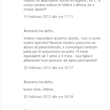
febbre, nn allarmatevi finchè nn supera i 39°C...il
corpo umano induce la febbre x difesa, nn x
creare danni!!!
19 febbraio 2012 alle ore 17:11
Anonimo ha detto…
Volevo rispondere al primo utente... non ci sono
esami specifici! Nessun medico prescrive un
abuso di paracetamolo, e comunque l'articolo
parla per le assunzioni nei primi 15 mesi
equivalenti ad 1 anno e 3 mesi... sua figlia è
altamente fuori pericolo da danni permanenti!
20 febbraio 2012 alle ore 02:37
Anonimo ha detto…
bravo Vise, ottimo...
20 febbraio 2012 alle ore 06:39