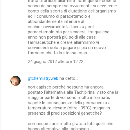
tratta di articoli allarmisti...tutte queste cose si
sanno da sempre ma ovviamente si deve tener
conto della scorta di glutatione dell'organismo
ed il consumo di paracetamolo è
abbondantemente inferiore al
rischio...ovviamente la licenza per il
paracetamolo sta per scadere...tra qualche
anno non porterà più soldi alle case
farmaceutiche e creare allarmismo vi
convincerà solo a pagare di più un nuovo
farmaco che fa la stessa cosa...
24 giugno 2012 alle ore 12:22
gtchemistryweb
ha detto…
non capisco perchè nessuno ha ancora
postato l'alternativa alla Tachipirina: visto che la
maggior parte di voi sono molto informate,
sapete le conseguenze della permanenza a
temperature elevate (oltre i 39°C) magari in
presenza di predisposizioni genetiche?
comunque sarei molto grato a tutti quelli che
hanno alternative alla tachipirina.