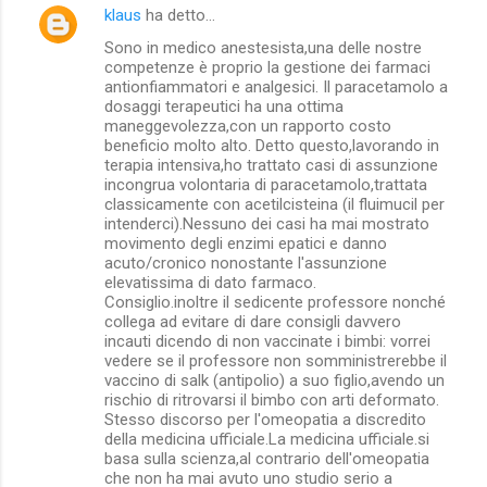
klaus
ha detto…
Sono in medico anestesista,una delle nostre
competenze è proprio la gestione dei farmaci
antionfiammatori e analgesici. Il paracetamolo a
dosaggi terapeutici ha una ottima
maneggevolezza,con un rapporto costo
beneficio molto alto. Detto questo,lavorando in
terapia intensiva,ho trattato casi di assunzione
incongrua volontaria di paracetamolo,trattata
classicamente con acetilcisteina (il fluimucil per
intenderci).Nessuno dei casi ha mai mostrato
movimento degli enzimi epatici e danno
acuto/cronico nonostante l'assunzione
elevatissima di dato farmaco.
Consiglio.inoltre il sedicente professore nonché
collega ad evitare di dare consigli davvero
incauti dicendo di non vaccinate i bimbi: vorrei
vedere se il professore non somministrerebbe il
vaccino di salk (antipolio) a suo figlio,avendo un
rischio di ritrovarsi il bimbo con arti deformato.
Stesso discorso per l'omeopatia a discredito
della medicina ufficiale.La medicina ufficiale.si
basa sulla scienza,al contrario dell'omeopatia
che non ha mai avuto uno studio serio a