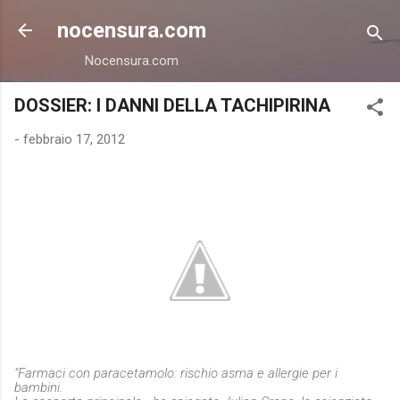
Passa ai contenuti principali
nocensura.com
Nocensura.com
DOSSIER: I DANNI DELLA TACHIPIRINA
-
febbraio 17, 2012
"Farmaci con paracetamolo: rischio asma e allergie per i
bambini.