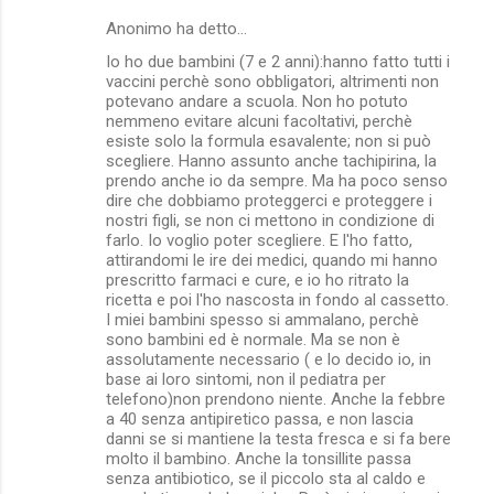
Anonimo ha detto…
Io ho due bambini (7 e 2 anni):hanno fatto tutti i
vaccini perchè sono obbligatori, altrimenti non
potevano andare a scuola. Non ho potuto
nemmeno evitare alcuni facoltativi, perchè
esiste solo la formula esavalente; non si può
scegliere. Hanno assunto anche tachipirina, la
prendo anche io da sempre. Ma ha poco senso
dire che dobbiamo proteggerci e proteggere i
nostri figli, se non ci mettono in condizione di
farlo. Io voglio poter scegliere. E l'ho fatto,
attirandomi le ire dei medici, quando mi hanno
prescritto farmaci e cure, e io ho ritrato la
ricetta e poi l'ho nascosta in fondo al cassetto.
I miei bambini spesso si ammalano, perchè
sono bambini ed è normale. Ma se non è
assolutamente necessario ( e lo decido io, in
base ai loro sintomi, non il pediatra per
telefono)non prendono niente. Anche la febbre
a 40 senza antipiretico passa, e non lascia
danni se si mantiene la testa fresca e si fa bere
molto il bambino. Anche la tonsillite passa
senza antibiotico, se il piccolo sta al caldo e