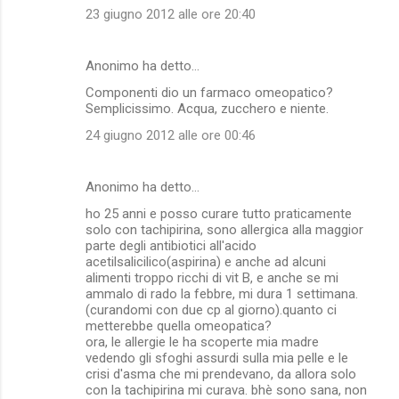
23 giugno 2012 alle ore 20:40
Anonimo ha detto…
Componenti dio un farmaco omeopatico?
Semplicissimo. Acqua, zucchero e niente.
24 giugno 2012 alle ore 00:46
Anonimo ha detto…
ho 25 anni e posso curare tutto praticamente
solo con tachipirina, sono allergica alla maggior
parte degli antibiotici all'acido
acetilsalicilico(aspirina) e anche ad alcuni
alimenti troppo ricchi di vit B, e anche se mi
ammalo di rado la febbre, mi dura 1 settimana.
(curandomi con due cp al giorno).quanto ci
metterebbe quella omeopatica?
ora, le allergie le ha scoperte mia madre
vedendo gli sfoghi assurdi sulla mia pelle e le
crisi d'asma che mi prendevano, da allora solo
con la tachipirina mi curava. bhè sono sana, non