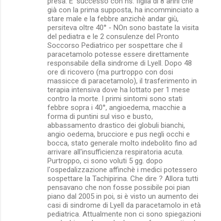
presa. E' successo con ns. figlia di 8 anni che
già con la prima supposta, ha incomminciato a
stare male e la febbre anzichè andar giù,
persiteva oltre 40° - NOn sono bastate la visita
del pediatra e le 2 consulenze del Pronto
Soccorso Pediatrico per sospettare che il
paracetamolo potesse essere direttamente
responsabile della sindrome di Lyell. Dopo 48
ore di ricovero (ma purtroppo con dosi
massicce di paracetamolo), il trasferimento in
terapia intensiva dove ha lottato per 1 mese
contro la morte. I primi sintomi sono stati
febbre sopra i 40°, angioedema, macchie a
forma di puntini sul viso e busto,
abbassamento drastico dei globuli bianchi,
angio oedema, brucciore e pus negli occhi e
bocca, stato generale molto indebolito fino ad
arrivare all'insufficienza respiratoria acuta.
Purtroppo, ci sono voluti 5 gg. dopo
l'ospedalizzazione affinchè i medici potessero
sospettare la Tachipirina. Che dire ? Allora tutti
pensavano che non fosse possibile poi pian
piano dal 2005 in poi, si è visto un aumento dei
casi di sindrome di Lyell da paracetamolo in età
pediatrica. Attualmente non ci sono spiegazioni