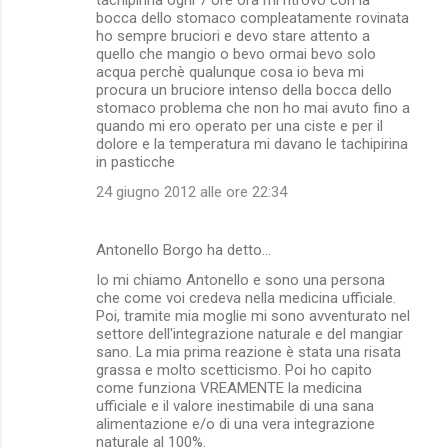
bocca dello stomaco compleatamente rovinata
ho sempre bruciori e devo stare attento a
quello che mangio o bevo ormai bevo solo
acqua perchè qualunque cosa io beva mi
procura un bruciore intenso della bocca dello
stomaco problema che non ho mai avuto fino a
quando mi ero operato per una ciste e per il
dolore e la temperatura mi davano le tachipirina
in pasticche
24 giugno 2012 alle ore 22:34
Antonello Borgo ha detto…
Io mi chiamo Antonello e sono una persona
che come voi credeva nella medicina ufficiale.
Poi, tramite mia moglie mi sono avventurato nel
settore dell'integrazione naturale e del mangiar
sano. La mia prima reazione è stata una risata
grassa e molto scetticismo. Poi ho capito
come funziona VREAMENTE la medicina
ufficiale e il valore inestimabile di una sana
alimentazione e/o di una vera integrazione
naturale al 100%.