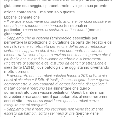
glutatione scarseggia, il paracetamolo svolge la sua potente
azione epatossica … ma non solo questa.
Ebbene, pensate che:
-
Il paracetamolo viene consigliato anche ai bambini piccoli e ai
neonati, pur sapendo che i bambini
(e i neonati in
particolare)
sono poveri di sostanze antiossidanti
(come il
glutatione).
-
Sappiamo che la cisteina
(aminoacido essenziale per
permettere la produzione di glutatione da parte del fegato e del
cervello)
viene sintetizzata per azione dell’enzima metionina-
sintetasi e sappiamo che il mercurio contenuto nei vaccini
blocca l’attivazione di questo enzima con la conseguenza che è
più facile che si alteri lo sviluppo cerebrale e si incrementi
l’incidenza di autismo e del disturbo da deficit di attenzione e
iperattività
(ADHD), due patologie che oggi stanno diventando
molto comuni.
-
È dimostrato che i bambini autistici hanno il 20% di livelli più
bassi di cisteina e il 54% di livelli più bassi di glutatione e questo
compromette la loro capacità di detossificarsi e di espellere i
metalli come il mercurio
(sia alimentare che quello
somministrato con i vaccini pediatrici). Questi bambini non
dovrebbero mai assumere il paracetamolo, almeno nei primi
anni di vita …
ma chi sa individuare questi bambini senza
eseguire esami adeguati?
-
Sappiamo che il mercurio vaccinale non viene facilmente
escreto dai bambini sotto i sei mesi di vita
(perché viene