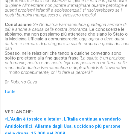
approfondire le loro conoscenze di Igiene di Vita e in particolare
di Igiene Alimentare: non potete immaginare quante patologie e
quanti problemi infantili e adolescenziali si risolverebbero se i
nostri bambini mangiassero e vivessero meglio!
Conclusione
Se l’Industria Farmaceutica guadagna sempre di
più è anche a causa della nostra ignoranza
. Le conoscenze le
abbiamo, ma non possiamo più attendere che siano lo Stato o
la Medicina Ufficiale a comunicarcele:
oggi ognuno deve darsi
da fare e cercare di proteggere la salute propria e quella dei suoi
cari.
Spesso, nelle relazioni che tengo a qualche convegno sono
solito proiettare alla fine questa frase:
“La salute è un prezioso
patrimonio, nostro e dei nostri figli: non possiamo metterla nelle
mani dell’Industria Farmaceutica o degli attuali Enti Governativi
… molto probabilmente, chi lo farà la perderà!”.
Dr.
Roberto Gava
fonte
VEDI ANCHE:
«L’Aulin è tossico e letale». L’Italia continua a venderlo
Antidolorifici. Allarme dagli Usa, uccidono più persone
della droga, 15.000 nel 2008