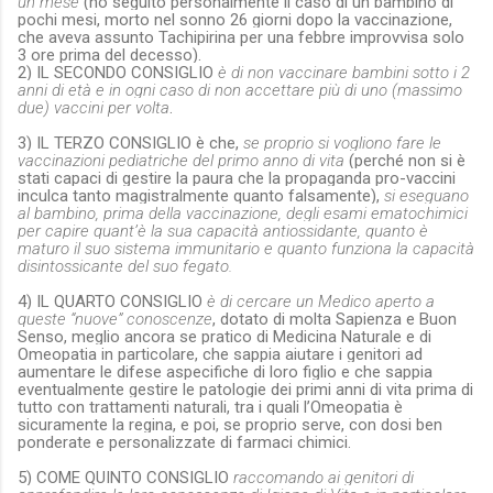
un mese
(ho seguito personalmente il caso di un bambino di
pochi mesi, morto nel sonno 26 giorni dopo la vaccinazione,
che aveva assunto Tachipirina per una febbre improvvisa solo
3 ore prima del decesso).
2) IL SECONDO CONSIGLIO
è di non vaccinare bambini sotto i 2
anni di età e in ogni caso di non accettare più di uno (massimo
due) vaccini per volta
.
3) IL TERZO CONSIGLIO è che,
se proprio si vogliono fare le
vaccinazioni pediatriche del primo anno di vita
(perché non si è
stati capaci di gestire la paura che la propaganda pro-vaccini
inculca tanto magistralmente quanto falsamente),
si eseguano
al bambino, prima della vaccinazione, degli esami ematochimici
per capire quant’è la sua capacità antiossidante, quanto è
maturo il suo sistema immunitario e quanto funziona la capacità
disintossicante del suo fegato.
4) IL QUARTO CONSIGLIO
è di cercare un Medico aperto a
queste “nuove” conoscenze
, dotato di molta Sapienza e Buon
Senso, meglio ancora se pratico di Medicina Naturale e di
Omeopatia in particolare, che sappia aiutare i genitori ad
aumentare le difese aspecifiche di loro figlio e che sappia
eventualmente gestire le patologie dei primi anni di vita prima di
tutto con trattamenti naturali, tra i quali l’Omeopatia è
sicuramente la regina, e poi, se proprio serve, con dosi ben
ponderate e personalizzate di farmaci chimici.
5) COME QUINTO CONSIGLIO
raccomando ai genitori di