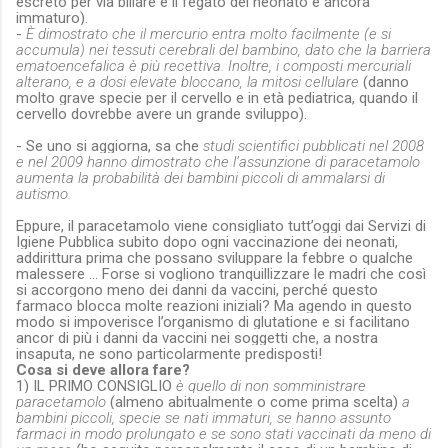
escreto per via biliare e il fegato del neonato è ancora
immaturo).
-
È dimostrato che il mercurio entra molto facilmente (e si
accumula) nei tessuti cerebrali del bambino, dato che la barriera
ematoencefalica è più recettiva. Inoltre, i composti mercuriali
alterano, e a dosi elevate bloccano, la mitosi cellulare
(danno
molto grave specie per il cervello e in età pediatrica, quando il
cervello dovrebbe avere un grande sviluppo).
- Se uno si aggiorna, sa che
studi scientifici pubblicati nel 2008
e nel 2009 hanno dimostrato che l’assunzione di paracetamolo
aumenta la probabilità dei bambini piccoli di ammalarsi di
autismo.
Eppure, il paracetamolo viene consigliato tutt’oggi dai Servizi di
Igiene Pubblica subito dopo ogni vaccinazione dei neonati,
addirittura prima che possano sviluppare la febbre o qualche
malessere … Forse si vogliono tranquillizzare le madri che così
si accorgono meno dei danni da vaccini, perché questo
farmaco blocca molte reazioni iniziali? Ma agendo in questo
modo si impoverisce l’organismo di glutatione e si facilitano
ancor di più i danni da vaccini nei soggetti che, a nostra
insaputa, ne sono particolarmente predisposti!
Cosa si deve allora fare?
1) IL PRIMO CONSIGLIO
è quello di non somministrare
paracetamolo
(almeno abitualmente o come prima scelta)
a
bambini piccoli, specie se nati immaturi, se hanno assunto
farmaci in modo prolungato e se sono stati vaccinati da meno di