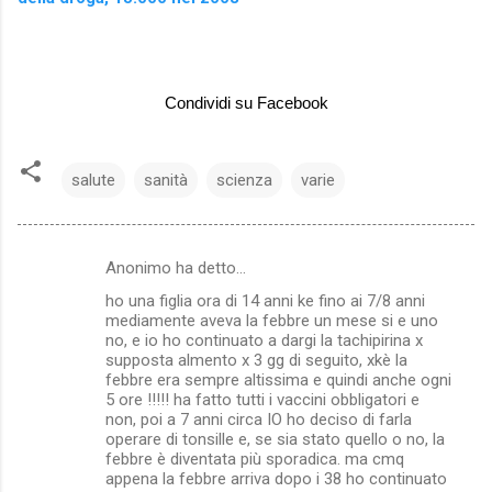
Condividi su Facebook
salute
sanità
scienza
varie
Anonimo ha detto…
C
ho una figlia ora di 14 anni ke fino ai 7/8 anni
o
mediamente aveva la febbre un mese si e uno
m
no, e io ho continuato a dargi la tachipirina x
supposta almento x 3 gg di seguito, xkè la
m
febbre era sempre altissima e quindi anche ogni
5 ore !!!!! ha fatto tutti i vaccini obbligatori e
e
non, poi a 7 anni circa IO ho deciso di farla
n
operare di tonsille e, se sia stato quello o no, la
febbre è diventata più sporadica. ma cmq
t
appena la febbre arriva dopo i 38 ho continuato