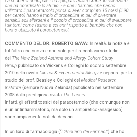
La scoperta principale - ha spiegato Julian Crane, lo scienziato
che ha coordinato lo studio - è che i bambini che hanno
utilizzato il paracetamolo prima di aver compiuto 15 mesi (il 90
per cento) hanno il triplo di probabilita' in piu' di diventare
sensibili agli allergeni e il doppio di probabilita' in piu' di sviluppare
i sintomi come l'asma a sei anni rispetto ai bambini che non
hanno utilizzato il paracetamolo”.
COMMENTO DEL DR. ROBERTO GAVA:
In realtà, la notizia è
tutt’altro che nuova e non solo per il recentissimo studio
del
The New Zealand Asthma and Allergy Cohort Study
Group
pubblicato da Wickens e Colleghi lo scorso settembre
2010 nella rivista
Clinical & Experimental Allergy
e neppure per lo
studio del prof. Beasley e Colleghi del
Medical Research
Institute
(sempre Nuova Zelanda) pubblicato nel settembre
2008 dalla prestigiosa rivista
The Lancet
.
Infatti, gli effetti tossici del paracetamolo (che comunque non
è un antinfiammatorio, ma solo un antipiretico-analgesico)
sono ampiamente noti da decenni.
In un libro di farmacologia (“
L’Annuario dei Farmaci
”) che ho