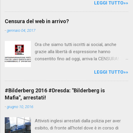
LEGGI TUTTO»»
Canale 5 "Forum" si è interessato al caso,
interpellando prontamente l'ambasciata siriana,
per fare luce sulla vicenda: è emerso che il
Censura del web in arrivo?
filmato, di cui le autorità siriane erano a
-
gennaio 04, 2017
conoscenza, risale al 2004, e le maestre del
video sono state punite e allontanate dalla
Ora che siamo tutti iscritti ai social, anche
scuola. LEGGI IL SERVIZIO . staff
grazie alla libertà di espressione hanno
nocensura.com Condividi su Facebook
consentito fino ad oggi, arriva la CENSURA!
Dopo tanti tentativi di censura da parte della
LEGGI TUTTO»»
politica rispediti al mittente dai cittadini - perché
censurare avrebbe fatto perdere troppi
consensi ai vari governi - la CENSURA potrebbe
#Bilderberg 2016 #Dresda: "Bilderberg is
arrivare dall'Antitrust, ovvero l' Autorità garante
Mafia", arrestati!
della concorrenza e del mercato , nota anche
-
giugno 10, 2016
come AGCM (da non confondere con AGCOM)
tra l'altro il momento è proprizio perché al
Attivisti inglesi arrestati dalla polizia per aver
governo non c'è più Matteo Renzi ma il buon
esibito, di fronte all'hotel dove è in corso di
Renziloni , controfigura di Renzi messo li per