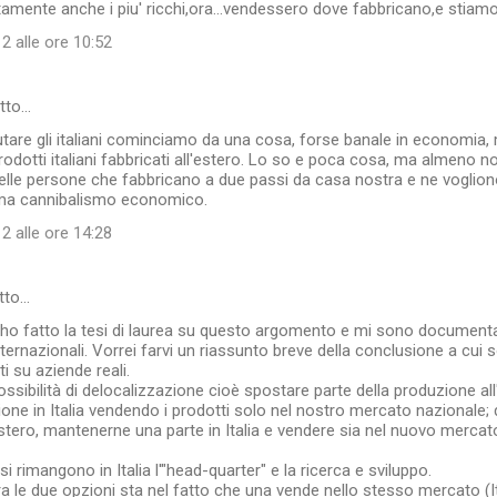
mente anche i piu' ricchi,ora...vendessero dove fabbricano,e stiamo 
2 alle ore 10:52
tto…
tare gli italiani cominciamo da una cosa, forse banale in economia, 
rodotti italiani fabbricati all'estero. Lo so e poca cosa, ma almeno n
elle persone che fabbricano a due passi da casa nostra e ne vogliono
ma cannibalismo economico.
2 alle ore 14:28
tto…
Io ho fatto la tesi di laurea su questo argomento e mi sono documenta
nternazionali. Vorrei farvi un riassunto breve della conclusione a cui
ti su aziende reali.
ssibilità di delocalizzazione cioè spostare parte della produzione all
ione in Italia vendendo i prodotti solo nel nostro mercato nazionale; 
estero, mantenerne una parte in Italia e vendere sia nel nuovo mercat
si rimangono in Italia l'"head-quarter" e la ricerca e sviluppo.
ra le due opzioni sta nel fatto che una vende nello stesso mercato (I