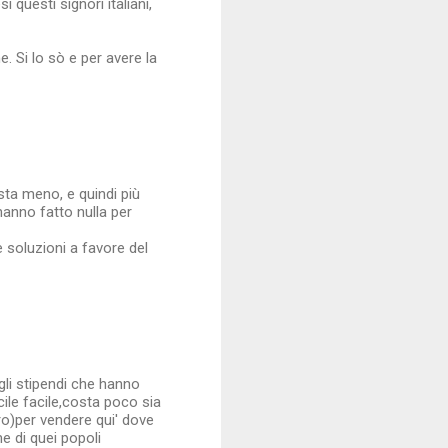
 questi signori italiani,
. Si lo sò e per avere la
sta meno, e quindi più
hanno fatto nulla per
 soluzioni a favore del
li stipendi che hanno
ile facile,costa poco sia
ro)per vendere qui' dove
me di quei popoli