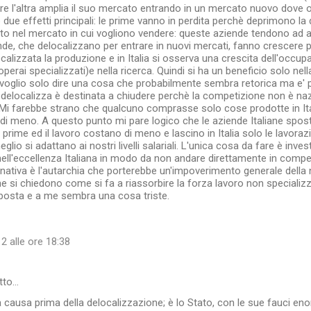
tre l'altra amplia il suo mercato entrando in un mercato nuovo dove of
due effetti principali: le prime vanno in perdita perchè deprimono l
to nel mercato in cui vogliono vendere: queste aziende tendono ad a
nde, che delocalizzano per entrare in nuovi mercati, fanno crescere p
calizzata la produzione e in Italia si osserva una crescita dell'occup
perai specializzati)e nella ricerca. Quindi si ha un beneficio solo nel
 voglio solo dire una cosa che probabilmente sembra retorica ma e' 
delocalizza è destinata a chiudere perchè la competizione non è na
 Mi farebbe strano che qualcuno comprasse solo cose prodotte in Ita
di meno. A questo punto mi pare logico che le aziende Italiane spost
 prime ed il lavoro costano di meno e lascino in Italia solo le lavora
lio si adattano ai nostri livelli salariali. L'unica cosa da fare è inve
 nell'eccellenza Italiana in modo da non andare direttamente in compet
ernativa è l'autarchia che porterebbe un'impoverimento generale della n
he si chiedono come si fa a riassorbire la forza lavoro non specializz
sposta e a me sembra una cosa triste.
2 alle ore 18:38
tto…
a causa prima della delocalizzazione; è lo Stato, con le sue fauci en