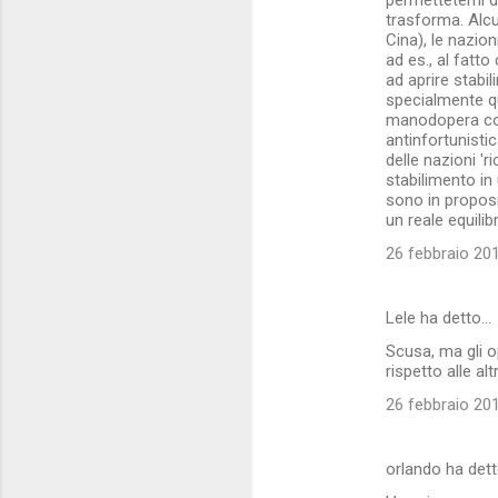
permettetemi di
trasforma. Alcun
i
Cina), le nazio
ad es., al fatt
ad aprire stabi
specialmente qu
manodopera cos
antinfortunistic
delle nazioni '
stabilimento in
sono in proposi
un reale equilib
26 febbraio 201
Lele ha detto…
Scusa, ma gli o
rispetto alle alt
26 febbraio 201
orlando ha det