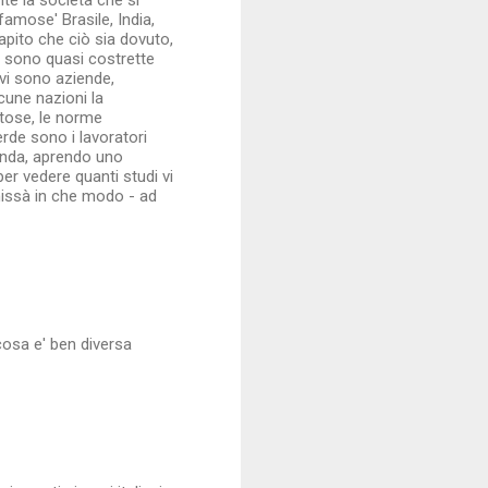
te la società che si
famose' Brasile, India,
apito che ciò sia dovuto,
de sono quasi costrette
vi sono aziende,
cune nazioni la
tose, le norme
erde sono i lavoratori
ienda, aprendo uno
er vedere quanti studi vi
hissà in che modo - ad
cosa e' ben diversa