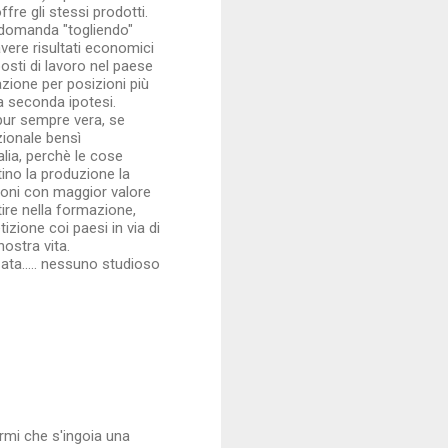
fre gli stessi prodotti.
a domanda "togliendo"
vere risultati economici
osti di lavoro nel paese
azione per posizioni più
la seconda ipotesi.
pur sempre vera, se
zionale bensì
lia, perchè le cose
ino la produzione la
zioni con maggior valore
stire nella formazione,
izione coi paesi in via di
ostra vita.
ata..... nessuno studioso
ormi che s'ingoia una