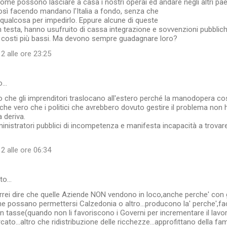
ome possono lasciare a casa i nostri operai ed andare negli altri paesi
sì facendo mandano l'Italia a fondo, senza che
 qualcosa per impedirlo. Eppure alcune di queste
in testa, hanno usufruito di cassa integrazione e sovvenzioni pubbliche
costi più bassi. Ma devono sempre guadagnare loro?
2 alle ore 23:25
to…
 che gli imprenditori traslocano all'estero perché la manodopera co
he vero che i politici che avrebbero dovuto gestire il problema non 
 deriva.
nistratori pubblici di incompetenza e manifesta incapacità a trovare
2 alle ore 06:34
tto…
rei dire che quelle Aziende NON vendono in loco,anche perche' con g
he possano permettersi Calzedonia o altro...producono la' perche',fac
 in tasse(quando non li favoriscono i Governi per incrementare il lavo
ato...altro che ridistribuzione delle ricchezze...approfittano della fa