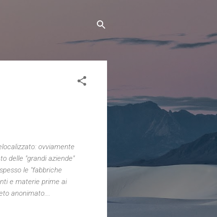
e
elocalizzato: ovviamente
to delle "grandi aziende"
 spesso le "fabbriche
nti e materie prime ai
eto anonimato....