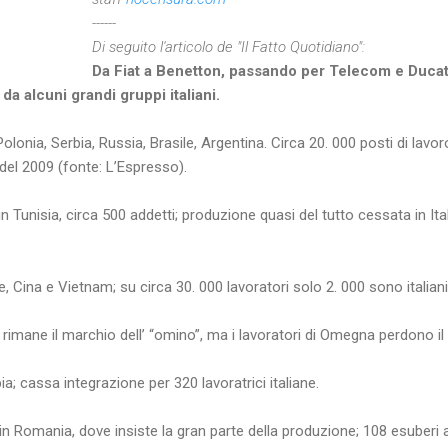
------
Di seguito l'articolo de "Il Fatto Quotidiano":
Da Fiat a Benetton, passando per Telecom e Ducat
o da alcuni grandi gruppi italiani.
Polonia, Serbia, Russia, Brasile, Argentina. Circa 20. 000 posti di lavo
 del 2009 (fonte: L’Espresso).
in Tunisia, circa 500 addetti; produzione quasi del tutto cessata in Ita
e, Cina e Vietnam; su circa 30. 000 lavoratori solo 2. 000 sono italiani
 rimane il marchio dell’ “omino”, ma i lavoratori di Omegna perdono il 
a; cassa integrazione per 320 lavoratrici italiane.
in Romania, dove insiste la gran parte della produzione; 108 esuberi 