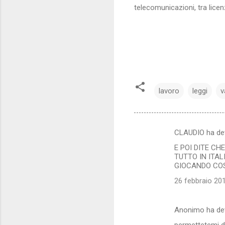
telecomunicazioni, tra lice
lavoro
leggi
v
CLAUDIO ha de
C
E POI DITE CH
o
TUTTO IN ITAL
m
GIOCANDO COS
m
26 febbraio 201
e
n
Anonimo ha de
t