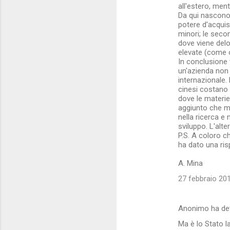
all'estero, men
Da qui nascono 
potere d'acquis
minori; le seco
dove viene delo
elevate (come o
In conclusione
un'azienda non 
internazionale.
cinesi costano 
dove le materie
aggiunto che meg
nella ricerca e
sviluppo. L'alt
P.S. A coloro c
ha dato una ri
A. Mina
27 febbraio 201
Anonimo ha de
Ma è lo Stato l