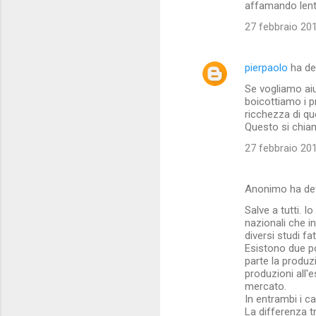
affamando lenta
27 febbraio 201
pierpaolo
ha de
Se vogliamo aiu
boicottiamo i p
ricchezza di qu
Questo si chia
27 febbraio 201
Anonimo ha de
Salve a tutti. 
nazionali che i
diversi studi fat
Esistono due po
parte la produz
produzioni all'
mercato.
In entrambi i ca
La differenza t