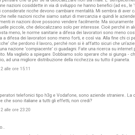
 pensare che di per se la delocalizzare non sia male. E' semplicemen
e nazioni cosiddette in via di sviluppo ne hanno benefici (ad es., le '
ni considerate ricche devono cambiare mentalità. Mi sembra di aver c
o che nelle nazioni ricche siamo saturi di mercanzia e quindi le azien
limenti in nazioni dove possono vendere facilmente. Ma sicuramente 
elle piccole, che delocalizzano solo per interesse. Cioè perché in al
ta meno, le norme sanitarie a difesa dei lavoratori sono meno cos
a a difesa dei lavoratori sono meno forti, e così via. Alla fine chi ci p
ricche' che perdono il lavoro, perché non si è affatto sicuri che un'az
 una nazione 'compiacente' ci guadagni. Fate una ricerca su internet p
to. Ma vaglielo a spiegare. Dobbiamo solo sperare che si giunga - c
rio, ad una migliore distribuzione della ricchezza su tutto il pianeta.
2 alle ore 15:11
peratori telefonici tipo h3g e Vodafone, sono aziende straniere.. La 
re che sono italiane a tutti gli effetti, non credi?
2 alle ore 23:20
to…