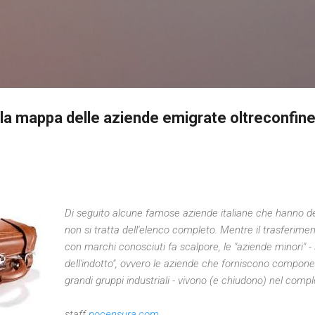
Passa ai contenuti principali
 la mappa delle aziende emigrate oltreconfin
Di seguito alcune famose aziende italiane che hanno d
non si tratta dell'elenco completo. Mentre il trasferimen
con marchi conosciuti fa scalpore, le "aziende minori" -
dell'indotto", ovvero le aziende che forniscono compone
grandi gruppi industriali - vivono (e chiudono) nel compl
staff
nocensura.com