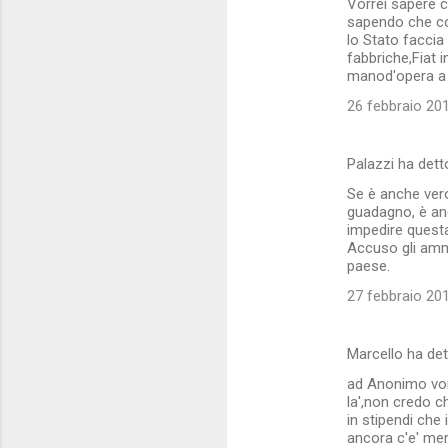
Vorrei sapere c
sapendo che co
lo Stato faccia
fabbriche,Fiat 
manod'opera a 
26 febbraio 201
Palazzi ha det
Se è anche vero
guadagno, è anc
impedire questa
Accuso gli ammi
paese.
27 febbraio 201
Marcello ha de
ad Anonimo vor
la',non credo c
in stipendi che
ancora c'e' merc