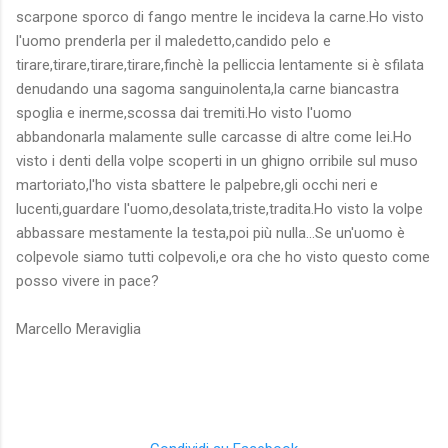
scarpone sporco di fango mentre le incideva la carne.Ho visto
l'uomo prenderla per il maledetto,candido pelo e
tirare,tirare,tirare,tirare,finchè la pelliccia lentamente si è sfilata
denudando una sagoma sanguinolenta,la carne biancastra
spoglia e inerme,scossa dai tremiti.Ho visto l'uomo
abbandonarla malamente sulle carcasse di altre come lei.Ho
visto i denti della volpe scoperti in un ghigno orribile sul muso
martoriato,l'ho vista sbattere le palpebre,gli occhi neri e
lucenti,guardare l'uomo,desolata,triste,tradita.Ho visto la volpe
abbassare mestamente la testa,poi più nulla...Se un'uomo è
colpevole siamo tutti colpevoli,e ora che ho visto questo come
posso vivere in pace?
Marcello Meraviglia