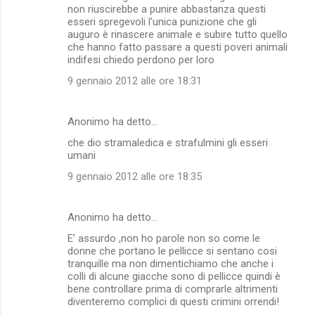
non riuscirebbe a punire abbastanza questi
esseri spregevoli l'unica punizione che gli
auguro è rinascere animale e subire tutto quello
che hanno fatto passare a questi poveri animali
indifesi chiedo perdono per loro
9 gennaio 2012 alle ore 18:31
Anonimo ha detto…
che dio stramaledica e strafulmini gli esseri
umani
9 gennaio 2012 alle ore 18:35
Anonimo ha detto…
E' assurdo ,non ho parole non so come le
donne che portano le pellicce si sentano cosi
tranquille ma non dimentichiamo che anche i
colli di alcune giacche sono di pellicce quindi è
bene controllare prima di comprarle altrimenti
diventeremo complici di questi crimini orrendi!