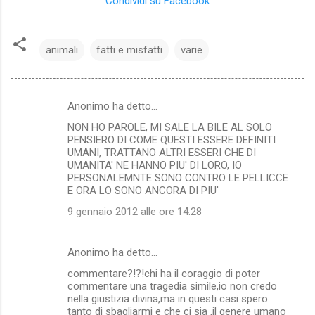
Condividi su Facebook
animali
fatti e misfatti
varie
Anonimo ha detto…
C
NON HO PAROLE, MI SALE LA BILE AL SOLO
o
PENSIERO DI COME QUESTI ESSERE DEFINITI
m
UMANI, TRATTANO ALTRI ESSERI CHE DI
UMANITA' NE HANNO PIU' DI LORO, IO
m
PERSONALEMNTE SONO CONTRO LE PELLICCE
E ORA LO SONO ANCORA DI PIU'
e
n
9 gennaio 2012 alle ore 14:28
t
i
Anonimo ha detto…
commentare?!?!chi ha il coraggio di poter
commentare una tragedia simile,io non credo
nella giustizia divina,ma in questi casi spero
tanto di sbagliarmi e che ci sia ,il genere umano