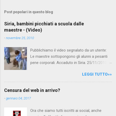
Post popolari in questo blog
Siria, bambini picchiati a scuola dalle
maestre - (Video)
-
novembre 25, 2010
Pubblichiamo il video segnalato da un utente:
Le maestre sottopongono gli alunni a pesanti
pene corporali. Accaduto in Siria. 25/11/2010
questa mattina il celebre programma TV di
LEGGI TUTTO»»
Canale 5 "Forum" si è interessato al caso,
interpellando prontamente l'ambasciata siriana,
per fare luce sulla vicenda: è emerso che il
Censura del web in arrivo?
filmato, di cui le autorità siriane erano a
-
gennaio 04, 2017
conoscenza, risale al 2004, e le maestre del
video sono state punite e allontanate dalla
Ora che siamo tutti iscritti ai social, anche
scuola. LEGGI IL SERVIZIO . staff