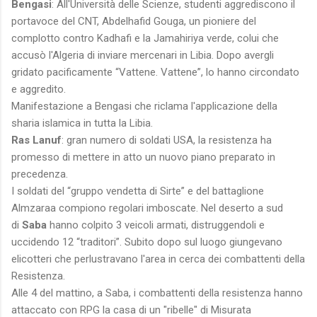
Bengasi
: All'Università delle Scienze, studenti aggrediscono il
portavoce del CNT, Abdelhafid Gouga, un pioniere del
complotto contro Kadhafi e la Jamahiriya verde, colui che
accusò l'Algeria di inviare mercenari in Libia. Dopo avergli
gridato pacificamente “Vattene. Vattene”, lo hanno circondato
e aggredito.
Manifestazione a Bengasi che riclama l'applicazione della
sharia islamica in tutta la Libia.
Ras Lanuf
: gran numero di soldati USA, la resistenza ha
promesso di mettere in atto un nuovo piano preparato in
precedenza.
I soldati del “gruppo vendetta di Sirte” e del battaglione
Almzaraa compiono regolari imboscate. Nel deserto a sud
di
Saba
hanno colpito 3 veicoli armati, distruggendoli e
uccidendo 12 “traditori”. Subito dopo sul luogo giungevano
elicotteri che perlustravano l'area in cerca dei combattenti della
Resistenza.
Alle 4 del mattino, a Saba, i combattenti della resistenza hanno
attaccato con RPG la casa di un "ribelle" di Misurata