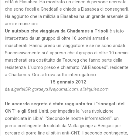
città di Elasabea. Ha mostrato un elenco di persone ricercate
che sono fedeli a Gheddafi e chiede a Elasabea di consegnarli.
Ha aggiunto che la milizia a Elasabea ha un grande arsenale di
armi e munizioni.
Un autobus che viaggiava da Ghadames a Tripoli
è stato
intercettato da un gruppo di oltre 10 uomini armati e
mascherati. Hanno preso un viaggiatore e se ne sono andati.
Successivamente si è appreso che il gruppo di oltre 10 uomini
mascherati era costituito da Taoureg che fanno parte della
resistenza. L'uomo preso è chiamato "Ali Elasoued", residente
a Ghadames. Ora si trova sotto interrogatorio.
15 gennaio 2012
da
algeriaISP, gordeyd.livejournal.com, allainjules.com
Un accordo segreto è stato raggiunto tra i "rinnegati del
CNT" e gli Stati Uniti
, per impedire la "vera rivoluzione
cominciata in Libia". "Secondo le nostre informazioni", un
primo contingente di soldati da Malta giunge a Bengasi per
cercare di porre fine al sit-in anti-CNT. Il secondo contingente,