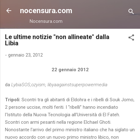
Passa ai contenuti principali
nocensura.com
Nocensura.com
Le ultime notizie "non allineate" dalla
Libia
-
gennaio 23, 2012
22 gennaio 2012
da
LybiaSOS,ozyism, libyaagainstsuperpowermedia
Tripoli
: Scontri tra gli abitanti di Eldohra e i ribelli di Souk Jomo,
2 persone uccise, molti feriti. I “ribelli” hanno incendiato
l'Istituto della Nuova Tecnologia all'Università di El Fateh.
Scontri con armi pesanti nella regione Elchael Ghoti.
Nonostante l'arrivo del primo ministro italiano che ha siglato un
nuovo accordo con un nuovo primo ministro libico, non