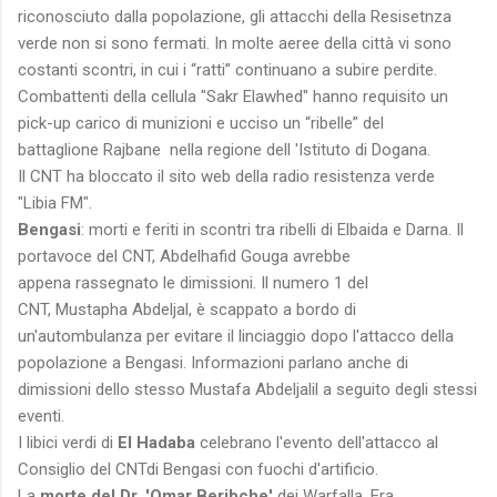
riconosciuto dalla popolazione, gli attacchi della Resisetnza
verde non si sono fermati. In molte aeree della città vi sono
costanti scontri, in cui i “ratti” continuano a subire perdite.
Combattenti della cellula "Sakr Elawhed" hanno requisito un
pick-up carico di munizioni e ucciso un “ribelle” del
battaglione Rajbane nella regione dell 'Istituto di Dogana.
Il CNT ha bloccato il sito web della radio resistenza verde
"Libia FM".
Bengasi
: morti e feriti in scontri tra ribelli di Elbaida e Darna. Il
portavoce del CNT, Abdelhafid Gouga avrebbe
appena rassegnato le dimissioni. Il numero 1 del
CNT, Mustapha Abdeljal, è scappato a bordo di
un'autombulanza per evitare il linciaggio dopo l'attacco della
popolazione a Bengasi. Informazioni parlano anche di
dimissioni dello stesso Mustafa Abdeljalil a seguito degli stessi
eventi.
I libici verdi di
El Hadaba
celebrano l'evento dell'attacco al
Consiglio del CNTdi Bengasi con fuochi d'artificio.
La
morte del Dr. 'Omar Beribche'
dei Warfalla. Era