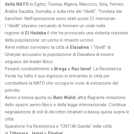
della NATO
in Egitto, Tunisia, Algeria, Marocco, Siria, Yemen,
Arabia Saudita, Somalia, e sulla rete dei “ribelli”, “fondata dai
banchieri. Nell'operazione sono stati uccisi 21 mercenari.
I “ribelli” stavano cercando di fermare un civile nella
regione di
El Hadaba
il che ha provocato una violenta reazione
della popolazione: un uomo è rimasto ucciso.
Aerei militari sorvolano la città di
Elasabea
. I “ribelli” di
Gharyan accusano la popolazione di Elasabea di essere
seguace del leader libico.
Pesanti combattimenti a
Brega
e
Ras lanuf
. La Resistenza
Verde ha fatto il suo ingresso in entrambe le città per
combattere la NATO che occupa le zone di estrazione del
petrolio.
Aereo a bassa quota su
Bani Walid
, altra flagrante violazione
dello spazio aereo libico e della legge internazionale. Continue
segnalazione di voli di elicotteri stranieri a bassa quota sopra le
città.
Sparatorie fra Resistenza e “CNT/Al-Qaeda” nelle città
di
Ziltenare
,
Jamal
e
Èlvahat
.