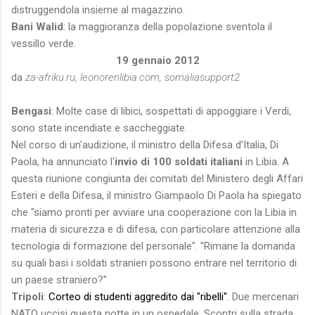
distruggendola insieme al magazzino.
Bani Walid
: la maggioranza della popolazione sventola il
vessillo verde.
19 gennaio 2012
da
za-afriku.ru, leonorenlibia.com, somaliasupport2
Bengasi
: Molte case di libici, sospettati di appoggiare i Verdi,
sono state incendiate e saccheggiate.
Nel corso di un'audizione, il ministro della Difesa d'Italia, Di
Paola, ha annunciato l'
invio di 100 soldati italiani
in Libia. A
questa riunione congiunta dei comitati del Ministero degli Affari
Esteri e della Difesa, il ministro Giampaolo Di Paola ha spiegato
che "siamo pronti per avviare una cooperazione con la Libia in
materia di sicurezza e di difesa, con particolare attenzione alla
tecnologia di formazione del personale". "Rimane la domanda
su quali basi i soldati stranieri possono entrare nel territorio di
un paese straniero?"
Tripoli
:
Corteo di studenti aggredito dai "ribelli"
. Due mercenari
NATO uccisi questa notte in un ospedale. Scontri sulla strada