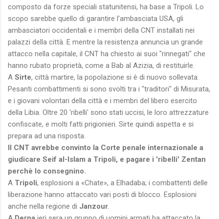
composto da forze speciali statunitensi, ha base a Tripoli. Lo
scopo sarebbe quello di garantire l'ambasciata USA, gli
ambasciatori occidentali e i membri della CNT installati nei
palazzi della città. E mentre la resistenza annuncia un grande
attacco nella capitale, il CNT ha chiesto ai suoi "rinnegati" che
hanno rubato proprietà, come a Bab al Azizia, di restituirle.
A
Sirte
, città martire, la popolazione si è di nuovo sollevata.
Pesanti combattimenti si sono svolti tra i "traditori" di Misurata,
e i giovani volontari della città e i membri del libero esercito
della Libia. Oltre 20 'ribelli' sono stati uccisi, le loro attrezzature
confiscate, e molti fatti prigionieri. Sirte quindi aspetta e si
prepara ad una risposta.
Il CNT avrebbe convinto la Corte penale internazionale a
giudicare Seif al-Islam a Tripoli, e pagare i 'ribelli' Zentan
perchè lo consegnino.
A
Tripoli
, esplosioni a «Chate», a Elhadaba; i combattenti delle
liberazione hanno attaccato vari posti di blocco. Esplosioni
anche nella regione di
Janzour
.
A
Derna
ieri sera un gruppo di uomini armati ha attaccato la