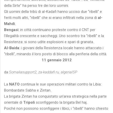
della Sirte" ha perso tre dei loro uomini.
Gli uomini della tribù di al-Kadafi hanno ucciso due “ribelli” e
feriti molti altri, “ribelli” che si erano infiltrati nella zona di
al-
Mahdi
.
Bengasi
: in città continuano proteste contro il CNT per
l'illegalità crescente e saccheggi. Uno scontro tra “ribelli” e la
Resistenza: si sono udite esplosioni e spari di granata.
Al-Baida
: i giovani della Resistenza locale hanno attaccato i
“ribelli”, minando il loro posto di blocco alla periferia della città.
11 gennaio 2012
da
Somaliasupport2, za-kaddafi.ru, algeriaISP
La
NATO
continua le sue operazioni militari contro la Libia:
Bombardate Sabha e Zintan.
La brigata Zintan ha conquistato un'area strategica nella parte
orientale di
Tripoli
sconfiggendo la brigata Bel haj.
Poiché non possono sconfiggere i libici, i “ribelli” hanno chiesto