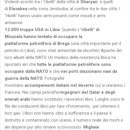
Violenti scontri tra i "ribelli" della città di
Gharyan
e quelli
di
Elasabea
nella zona Jendouba, al confine tra le due città. I
"ribelli" hanno usato armi pesanti come missili e armi
antiaeree.
12.000 truppe USA in Libia
. Quando
i "ribelli" di
Misurata hanno tentato di occupare la
piattaforme petrolifera di Brega
(una città importante per il
petrolio in Libia), sono stati annientati da elicotteri Apache dei
loro alleati della NATO. Un medico della resistenza libica ha
riportato ieri che
tutte le piattaforme petrolifere sono
occupate dalla NATO
e che
nei porti stazionano navi da
guerra della NATO
. Fotografie
mostrano
accampamenti italiani nel deserto
cui si uniranno i
francesi. Nei campi petroliferi
ingegneri del Qatar e degli
emirati arabi
hanno sostituito i lavoratori libici. Lunghe sono le
file dei conducenti libici per fare rifornimento, per ottenere il
loro gas. I libici non hanno cibo a sufficienza e il paese è
distrutto e contaminato con uranio, il numero reale dei morti e
dei dispersi pur alto rimane sconosciuto.
Migliaia