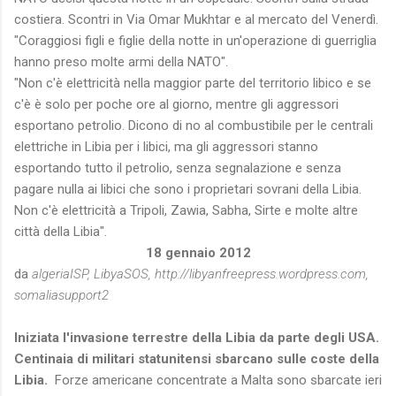
costiera. Scontri in Via Omar Mukhtar e al mercato del Venerdì.
"Coraggiosi figli e figlie della notte in un'operazione di guerriglia
hanno preso molte armi della NATO".
"Non c'è elettricità nella maggior parte del territorio libico e se
c'è è solo per poche ore al giorno, mentre gli aggressori
esportano petrolio. Dicono di no al combustibile per le centrali
elettriche in Libia per i libici, ma gli aggressori stanno
esportando tutto il petrolio, senza segnalazione e senza
pagare nulla ai libici che sono i proprietari sovrani della Libia.
Non c'è elettricità a Tripoli, Zawia, Sabha, Sirte e molte altre
città della Libia".
18 gennaio 2012
da
algeriaISP, LibyaSOS, http://libyanfreepress.wordpress.com,
somaliasupport2
Iniziata l'invasione terrestre della Libia da parte degli USA.
Centinaia di militari statunitensi sbarcano sulle coste della
Libia.
Forze americane concentrate a Malta sono sbarcate ieri