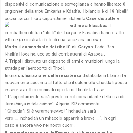
dispositivi di comunicazione e sorveglianza e hanno liberato 8
prigionieri della tribù Emkarha e Kdadfa. Il bilancio è di 18 “ribelli”
uccisi tra cui il loro capo «Jamel Elcherif».
Case distrutte e
vittime a Elasabea
. I
combattimenti tra i “ribelli” di Gharyan e Elasabea hanno fatto
vittime (a sinistra la foto di una ragazzina uccisa).
Morto il comandante dei ribelli” di Garyan
: Fadel Ben
Khalifa Hoceine, ucciso dai combattenti di Asabea .
A
Tripoli
, distrutto un deposito di armi e munizioni lungo la
strada per l'aeroporto di Tripoli.
In una
dichiarazione della resistenza
distribuita in Libia si fà
nuovamente accenno al fatto che il colonnello Gheddafi possa
essere vivo. Il comunicato riporta nel finale la frase
“..L'appuntamento sarà presto con il comandante della grande
Jamahiriya in televisione”. Algeria ISP commenta:
“ Gheddafi. Si è veramentevivo! "Inchaelah sarà
vero .... Inchaelah un miracolo apparirà a breve ... ". In ogni
caso è ancora vivo nei nostri cuori”.
Il generale maggiore dell'esercito di liberazione ha