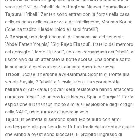
sede del CNT dei "ribelli" del battaglione Nasser Boumedkour.
Tajoura
: i "ribelli" Zenten sono entrati con la forza nella casa
della ex capo della sicurezza e dell'intelligence, Moussa Kousa
("che ha tradito il leader libico e i suoi fratelli").
A
Bengasi
, uno degli accusati dell'assassinio del generale
"Abdel Fatteh Younis," "Sig. Rajeb Eljazoui", fratello del membro
del consiglio "Jomo Eljazoui", uno dei comandanti dei "ribelli", è
uscito vivo da un attentato la notte scorsa. Una bomba sotto
la sua auto è esplosa senza causare danni a persone.
Tripoli
: Uccise 3 persone a Al-Dahmani. Scontri di fronte alla
scuola Sayala, 2 "ribelli" e 1 civile uccisi. La scorsa notte
nell'area di ​​Ain-Zara, i giovani della resistenza hanno attaccato
numerosi "ribelli" ad un posto di blocco. Spari a ​Gurdjieff. Forte
esplosione a Dzhanzur, molto simile all'esplosione degli ordigni
della NATO, udito rumore di aereo in volo.
Tajura
: in periferia si sentono spari. Molte auto con armi
costeggiano alla periferia la città. La strada della costa e quelle
che vanno a ovest sono bloccate. E' proibito l'ingresso di