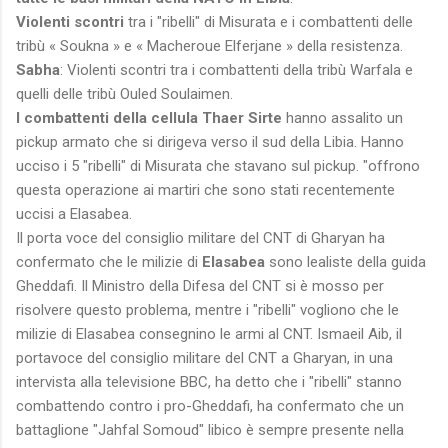
Violenti scontri
tra i "ribelli" di Misurata e i combattenti delle
tribù « Soukna » e « Macheroue Elferjane » della resistenza.
Sabha
: Violenti scontri tra i combattenti della tribù Warfala e
quelli delle tribù Ouled Soulaimen.
I combattenti della cellula Thaer Sirte
hanno assalito un
pickup armato che si dirigeva verso il sud della Libia. Hanno
ucciso i 5 "ribelli" di Misurata che stavano sul pickup. "offrono
questa operazione ai martiri che sono stati recentemente
uccisi a Elasabea.
Il porta voce del consiglio militare del CNT di Gharyan ha
confermato che le milizie di
Elasabea
sono lealiste della guida
Gheddafi. Il Ministro della Difesa del CNT si è mosso per
risolvere questo problema, mentre i "ribelli" vogliono che le
milizie di Elasabea consegnino le armi al CNT. Ismaeil Aib, il
portavoce del consiglio militare del CNT a Gharyan, in una
intervista alla televisione BBC, ha detto che i "ribelli" stanno
combattendo contro i pro-Gheddafi, ha confermato che un
battaglione "Jahfal Somoud" libico è sempre presente nella