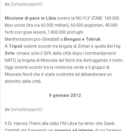
da
Somaliasupport2
Missione di pace in Libia
ovvero la NO-FLY ZONE: 160.000
libici uccisi (tra cui 60.000 militari), 60.000 prigionieri, 40.000
feriti con gravi lesioni, 1.800.000 profughi.
Manifestazioni pro-Gheddafi a
Bengasi e Tobruk
.
A
Tripoli
violenti scontri tra brigata di Zintan e quella Bel Haj.
Sirte
: rimane solo il 30% della città dopo i bombardamenti
NATO, la brigata di Misurata del Nord sta distruggendo il resto.
Oggi violenti scontri tra la resitenza verde e il gruppo di
Misurata Nord che è stata costretta ad abbandonare un
distretto della città.
9 gennaio 2012
da
Somaliasupport2
Il Dr. Hamza Thami alla radio FM Libya ha detto che Saadi
Gaddafi sta formando un
governo ad interim
, di cui faranno