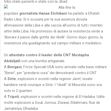
tribù state pazienti e state con la Jihad.
Alla fine la
popolare
giornalista Hanae Elchibani
ha parlato a Elfateh
Radio Libia. Si è scusata per la sua assenza dovuta
all'invasione della Libia e alla caccia all'uomo di tutti i membri
attivi della Libia. Ha promesso di aiutare la resistenza verde a
'liberare il paese dalle grinfie dei ribelli'. Giorno dopo giorno, la
resistenza sta guadagnando sul campo militare e mediatico.
Un
attentato contro il leader della CNT Mustapha
Abdeljalil
con una bomba artigianale.
A
Bengasi
, Forze Speciali USA sono arrivate nella base militare
"Benin", per "prendersi cura" dei dimostranti contro il CNT.
A
Sirte
, esplosioni e scontri nella regione Jaref, issate
bandiere verdi ovunque a Sirte. I "ribelli" di Misurata sono ora
solo in 2 quartieri.
A
Tripoli
, esplosioni e scontri nella regione di El Hadaba. Udite
molte esplosioni a Souk Jomoa, Ziwawi, Eldahmani, Rue de
Jamahiriya, Elhadaba.