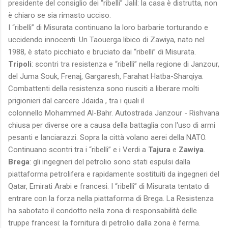
presidente del consiglio dei “ribelli” Jalil: la casa è distrutta, non
è chiaro se sia rimasto ucciso.
I “ribelli” di Misurata continuano la loro barbarie torturando e
uccidendo innocenti. Un Taouerga libico di Zawiya, nato nel
1988, è stato picchiato e bruciato dai “ribelli” di Misurata.
Tripoli
: scontri tra resistenza e “ribelli” nella regione di Janzour,
del Juma Souk, Frenaj, Gargaresh, Farahat Hatba-Sharqiya.
Combattenti della resistenza sono riusciti a liberare molti
prigionieri dal carcere Jdaida , tra i quali il
colonnello Mohammed Al-Bahr. Autostrada Janzour - Rishvana
chiusa per diverse ore a causa della battaglia con l'uso di armi
pesanti e lanciarazzi. Sopra la città volano aerei della NATO.
Continuano scontri tra i “ribelli” e i Verdi a
Tajura
e
Zawiya
.
Brega
: gli ingegneri del petrolio sono stati espulsi dalla
piattaforma petrolifera e rapidamente sostituiti da ingegneri del
Qatar, Emirati Arabi e francesi. I “ribelli” di Misurata tentato di
entrare con la forza nella piattaforma di Brega. La Resistenza
ha sabotato il condotto nella zona di responsabilità delle
truppe francesi: la fornitura di petrolio dalla zona è ferma.