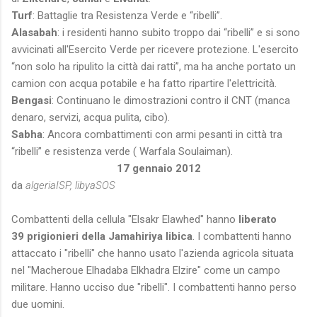
Turf
: Battaglie tra Resistenza Verde e “ribelli”.
Alasabah
: i residenti hanno subito troppo dai “ribelli” e si sono
avvicinati all'Esercito Verde per ricevere protezione. L'esercito
“non solo ha ripulito la città dai ratti”, ma ha anche portato un
camion con acqua potabile e ha fatto ripartire l'elettricità.
Bengasi
: Continuano le dimostrazioni contro il CNT (manca
denaro, servizi, acqua pulita, cibo).
Sabha
: Ancora combattimenti con armi pesanti in città tra
“ribelli” e resistenza verde ( Warfala Soulaiman).
17 gennaio 2012
da
algeriaISP, libyaSOS
Combattenti della cellula "Elsakr Elawhed" hanno
liberato
39 prigionieri della Jamahiriya libica
. I combattenti hanno
attaccato i "ribelli" che hanno usato l'azienda agricola situata
nel "Macheroue Elhadaba Elkhadra Elzire" come un campo
militare. Hanno ucciso due "ribelli". I combattenti hanno perso
due uomini.