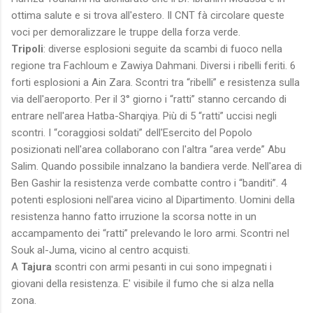
ottima salute e si trova all'estero. Il CNT fà circolare queste
voci per demoralizzare le truppe della forza verde.
Tripoli
: diverse esplosioni seguite da scambi di fuoco nella
regione tra Fachloum e Zawiya Dahmani. Diversi i ribelli feriti. 6
forti esplosioni a Ain Zara. Scontri tra “ribelli” e resistenza sulla
via dell'aeroporto. Per il 3° giorno i “ratti” stanno cercando di
entrare nell'area Hatba-Sharqiya. Più di 5 “ratti” uccisi negli
scontri. I “coraggiosi soldati” dell'Esercito del Popolo
posizionati nell'area collaborano con l'altra “area verde” Abu
Salim. Quando possibile innalzano la bandiera verde. Nell'area di
Ben Gashir la resistenza verde combatte contro i “banditi”. 4
potenti esplosioni nell'area vicino al Dipartimento. Uomini della
resistenza hanno fatto irruzione la scorsa notte in un
accampamento dei “ratti” prelevando le loro armi. Scontri nel
Souk al-Juma, vicino al centro acquisti.
A
Tajura
scontri con armi pesanti in cui sono impegnati i
giovani della resistenza. E' visibile il fumo che si alza nella
zona.