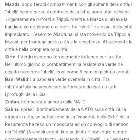
Mazda
: dopo feroci combattimenti con gli abitanti della città, i
“ribelli” hanno perso il controllo della città, sono stati richiesti
urgentemente rinforzi a Tripoli, mentre a Mazda si alzava la
bandiera verde. Numero di morti tra “ribelli” e giovani della città
imprecisato. L'esercito Allaotunai si sta movendo da Tripoli a
Mizdah per fronteggiare la città e la resistenza. Attualmente la
città è nella completa oscurità.
Sirte
: I Verdi resistono ferocemente lottando per la città.
Nell'ultimo giorno di combattimenti la resistenza verde ha
colpito numerosi “ribelli”, così come 6 camion pick-up armati.
Bani Walid
: La bandiera verde sventola in città. E la
tribù Varfalla ha annunciato la fornitura di riparo a tutti
i profughi della Libia.
Zintan
: bombardata ancora dalla NATO.
Sabha
: ripresi i bombardamenti della NATO sulla città. Sulla
strada in città, un battaglione della "vendetta della Sirte" della
Resistenza ha teso un'imboscata ad un convoglio di camion
dei “ribelli” (6 veicoli armati fino ai denti). Il convoglio è stato
completamente distrutto, uccidendo 26 “ribelli”.. La "vendetta