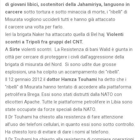
di giovani libici, sostenitori della Jahamiriya, languono in
carcere
sotto tortura e sotto minaccia di morte, i “ribelli” di
Misurata vogliono ucciderli tutti e hanno già attaccato
il carcere una volta per farlo.
Ieri la brigata Naker ha attaccato quella di Bel haj.
Violenti
scontri a Tripoli fra gruppi del CNT.
A
Sirte
violenti scontri. La Resistenza di bani Walid è giunta in
città per cercare di proteggere i civili dall'aggressione della
brigata di misurata del Nord. Si sono udite due grosse
esplosioni, una ha colpito un accampamento dei "ribelli".
Il 12 gennaio 2012 il
dottor Hamza Touhami
ha detto che i
"ribelli" di Misurata hanno tentato di accedere alla piattaforma
petrolifera Brega. Essi sono stati distrutti dalla NATO con
elicotteri Apache. Tutte le piattaforme petrolifere in Libia sono
state occupate da forze speciali della NATO.
Il Dr Touhami ha chiesto alla resistenza di fare attenzione
all’uso dei telefoni cellulari, in quanto essi sono sotto controllo.
Ha chiesto loro di evitare di dare i nomi al telefono.
Il Dr Touhami ha chiesto alla resistenza di compiere operazioni