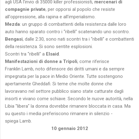
agli USA l'invio di 35000 killer professionisti,
mercenari di
compagnie private
, per opporsi al popolo che resiste
all'oppressione, alla rapina e all'imperialismo.
Mezda
: un gruppo di combattenti della resistenza dalle loro
auto hanno sparato contro i “ribelli” scatenando uno scontro.
Bengasi
, dalle 2:30, sono nati scontri tra i “ribelli” e combattenti
della resistenza. Si sono sentite esplosioni.
Scontri tra “ribelli” a
Elsaid
.
Manifestazioni di donne a Tripoli
, come riferisce
Franklin Lamb, noto difensore dei diritti umani e da sempre
impegnata per la pace in Medio Oriente. Tutte sostengono
apertamente Gheddafi. Si teme che molte donne che
lavoravano nel settore pubblico siano state catturate dagli
insorti e vivano come schiave. Secondo le nuove autorità, nella
Libia "libera" la donna dovrebbe rimanere bloccata in casa. Ma
su questo i media preferiscono rimanere in silenzio -
spiega Lamb.
10 gennaio 2012