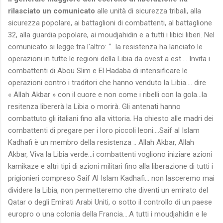
rilasciato un comunicato
alle unità di sicurezza tribali, alla
sicurezza popolare, ai battaglioni di combattenti, al battaglione
32, alla guardia popolare, ai moudjahidin e a tutti i libici liberi. Nel
comunicato si legge tra l'altro: “...la resistenza ha lanciato le
operazioni in tutte le regioni della Libia da ovest a est.... Invita i
combattenti di Abou Slim e El Hadaba di intensificare le
operazioni contro i traditori che hanno venduto la Libia.... dire
« Allah Akbar » con il cuore e non come i ribelli con la gola...la
resitenza libererà la Libia o morirà. Gli antenati hanno
combattuto gli italiani fino alla vittoria. Ha chiesto alle madri dei
combattenti di pregare per i loro piccoli leoni....Saif al Islam
Kadhafi è un membro della resistenza .. Allah Akbar, Allah
Akbar, Viva la Libia verde...i combattenti vogliono iniziare azioni
kamikaze e altri tipi di azioni militari fino alla liberazione di tutti i
prigionieri compreso Saif Al Islam Kadhafi... non lasceremo mai
dividere la Libia, non permetteremo che diventi un emirato del
Qatar o degli Emirati Arabi Uniti, o sotto il controllo di un paese
europro o una colonia della Francia....A tutti i moudjahidin e le