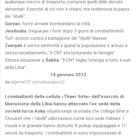
qualunque mezzo di trasporto, compresi quelli delle derrate
alimentari. Il perché di ciò non è chiaro, ma testimonia la paura
dei "ribelli".
Garyan
: forze armate bombardano la città.
Jendouba
: tregua per i feriti dopo 3 giorni di combattimenti.
Turf: scontri contro il battaglione dei "ribelli" Nasser.
Zawiyah
è senza elettricità e quindi la popolazione è al buio e
senza riscaldamento, "il CNT sta torturando le famiglie".
Stessa situazione a
Sabha
. "Il CNT taglia l'energia a tutto il sud
della Libia".
14 gennaio 2012
da
algeriaISP, somaliasupport2
I combattenti della cellula «Thaer Sirte» dell'esercito di
liberazione della Libia hanno attaccato l'ex sede della
società turca Anka
situata lungo la strada che collega Sirte a
Chouiref che i “ribelli” utilizzavano come loro sede militare. I
missili e le granate hanno distrutto 8 pickup equipaggiati e 11
veicoli da trasporto. I combattenti si sono impossessati di