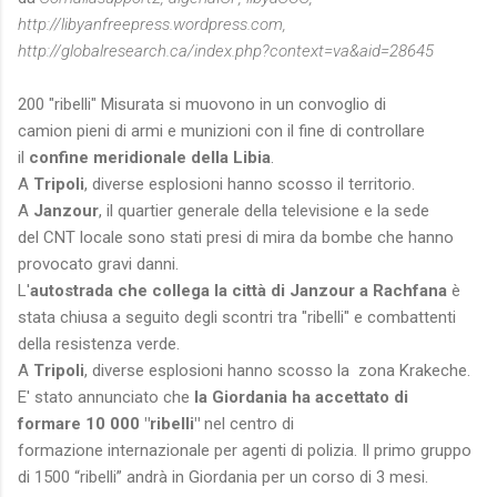
http://libyanfreepress.wordpress.com,
http://globalresearch.ca/index.php?context=va&aid=28645
200 "ribelli" Misurata si muovono in un convoglio di
camion pieni di armi e munizioni con il fine di controllare
il
confine meridionale della Libia
.
A
Tripoli
, diverse esplosioni hanno scosso il territorio.
A
Janzour
, il quartier generale della televisione e la sede
del CNT locale sono stati presi di mira da bombe che hanno
provocato gravi danni.
L'
autostrada che collega la città di Janzour a Rachfana
è
stata chiusa a seguito degli scontri tra "ribelli" e combattenti
della resistenza verde.
A
Tripoli
, diverse esplosioni hanno scosso la zona Krakeche.
E' stato annunciato che
la Giordania ha accettato di
formare 10 000 "ribelli"
nel centro di
formazione internazionale per agenti di polizia. Il primo gruppo
di 1500 “ribelli” andrà in Giordania per un corso di 3 mesi.