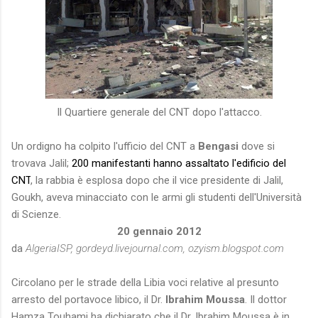
Il Quartiere generale del CNT dopo l'attacco.
Un ordigno ha colpito l'ufficio del CNT a
Bengasi
dove si
trovava Jalil;
200 manifestanti hanno assaltato l'edificio del
CNT
, la rabbia è esplosa dopo che il vice presidente di Jalil,
Goukh, aveva minacciato con le armi gli studenti dell'Università
di Scienze.
20 gennaio 2012
da
AlgeriaISP, gordeyd.livejournal.com, ozyism.blogspot.com
Circolano per le strade della Libia voci relative al presunto
arresto del portavoce libico, il Dr.
Ibrahim Moussa
. Il dottor
Hamza Touhami ha dichiarato che il Dr. Ibrahim Moussa è in