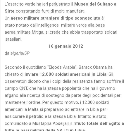
L'esercito verde ha ieri perlustrato il
Museo del Sultano a
Sirte
constatando furti di molti manufatti.
Un
aereo militare straniero di tipo sconosciuto
è
stato notato dall'intelligence militare verde alla base
aerea militare Mitiga, si crede che abbia trasportato soldati
israeliani.
16 gennaio 2012
da
algeriaISP
Secondo il quotidiano "Elqods Arabia", Barack Obama ha
chiesto di
inviare 12.000 soldati americani in Libia
. Gli
osservatori dicono che i colpi della resistenza fanno soffrire il
campo CNT, che ha la stessa popolarità che ha il governo
afgano alla ricerca di sostegno da parte degli occidentali per
mantenere l'ordine. Per questo motivo, i 12.000 soldati
americani a Malta si preparano ad entrare in Libia per
assicurare il petrolio e la stessa Libia. Intanto è stato
comunicato a Mustapha Abdeljalil il
rifiuto totale dell'Egitto a
tutte le basi militari della NATO in Libia
.