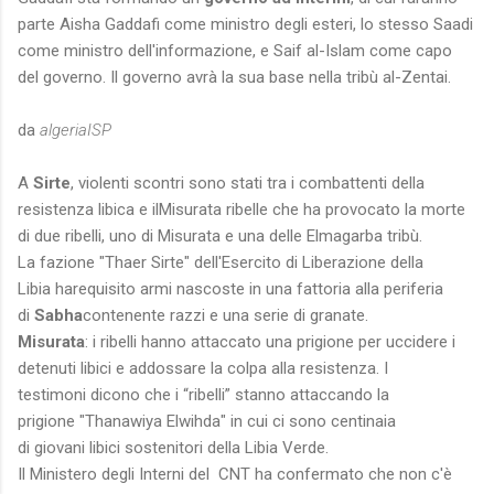
parte Aisha Gaddafi come ministro degli esteri, lo stesso Saadi
come ministro dell'informazione, e Saif al-Islam come capo
del governo. Il governo avrà la sua base nella tribù al-Zentai.
da
algeriaISP
A
Sirte
, violenti scontri sono stati tra i combattenti della
resistenza libica e ilMisurata ribelle che ha provocato la morte
di due ribelli, uno di Misurata e una delle Elmagarba tribù.
La fazione "Thaer Sirte" dell'Esercito di Liberazione della
Libia harequisito armi nascoste in una fattoria alla periferia
di
Sabha
contenente razzi e una serie di granate.
Misurata
: i ribelli hanno attaccato una prigione per uccidere i
detenuti libici e addossare la colpa alla resistenza. I
testimoni dicono che i “ribelli” stanno attaccando la
prigione "Thanawiya Elwihda" in cui ci sono centinaia
di giovani libici sostenitori della Libia Verde.
Il Ministero degli Interni del CNT ha confermato che non c'è