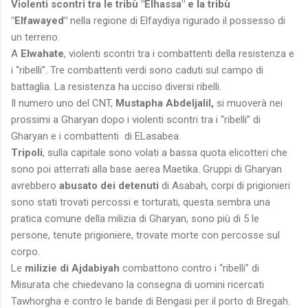
Violenti scontri tra le tribù "Elhassa" e la tribù
"Elfawayed"
nella regione di Elfaydiya rigurado il possesso di
un terreno.
A
Elwahate
, violenti scontri tra i combattenti della resistenza e
i “ribelli”. Tre combattenti verdi sono caduti sul campo di
battaglia. La resistenza ha ucciso diversi ribelli.
Il numero uno del CNT,
Mustapha Abdeljalil,
si muoverà nei
prossimi a Gharyan dopo i violenti scontri tra i “ribelli” di
Gharyan e i combattenti di ELasabea.
Tripoli
, sulla capitale sono volati a bassa quota elicotteri che
sono poi atterrati alla base aerea Maetika. Gruppi di Gharyan
avrebbero
abusato dei detenuti
di Asabah, corpi di prigionieri
sono stati trovati percossi e torturati, questa sembra una
pratica comune della milizia di Gharyan, sono più di 5 le
persone, tenute prigioniere, trovate morte con percosse sul
corpo.
Le
milizie di Ajdabiyah
combattono contro i “ribelli” di
Misurata che chiedevano la consegna di uomini ricercati
Tawhorgha e contro le bande di Bengasi per il porto di Bregah.