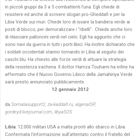
in piccoli gruppi da 3 a 5 combattenti l’una. Egli chiede di
resistere ed anche di scrivere slogan pro-Gheddafi e per la
Libia Verde sui muri. Chiede loro di issare la bandiera verde ai
posti di blocco, per demoralizzare i "ribelli". Chiede anche loro
di rilasciare palloncini verdi nel cielo. Egli ha aggiunto che ci
sono navi da guerra in tutti i porti libici. Ha inoltre dichiarato che
i soldati occidentali stanno tornando in Libia al seguito dei
caschi blu. Ha chiesto alle forze verdi di attuare la strategia
della resistenza irachena. Il dottor Hamza Touhami ha infine ha
affermato che il Nuovo Governo Libico della Jamahiriya Verde
sarà presto annunciato pubblicamente.
12 gennaio 2012
da
Somaliasupport2, za-kaddafi.ru, algeriaISP,
gordeyd.livejournal.com, libyaSOS
Libia
: 12.000 militari USA a malta pronti allo sbarco in Libia.
Confermata l'informazione sull'attentato contro il fratello del