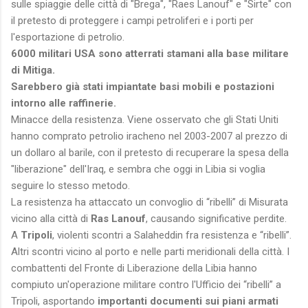
sulle spiaggie delle città di "Brega", "Raes Lanouf" e "Sirte" con
il pretesto di proteggere i campi petroliferi e i porti per
l'esportazione di petrolio.
6000 militari USA sono atterrati stamani alla base militare
di Mitiga.
Sarebbero già stati impiantate basi mobili e postazioni
intorno alle raffinerie.
Minacce della resistenza. Viene osservato che gli Stati Uniti
hanno comprato petrolio iracheno nel 2003-2007 al prezzo di
un dollaro al barile, con il pretesto di recuperare la spesa della
"liberazione" dell'Iraq, e sembra che oggi in Libia si voglia
seguire lo stesso metodo.
La resistenza ha attaccato un convoglio di “ribelli” di Misurata
vicino alla città di
Ras Lanouf
, causando significative perdite.
A
Tripoli
, violenti scontri a Salaheddin fra resistenza e “ribelli”.
Altri scontri vicino al porto e nelle parti meridionali della città. I
combattenti del Fronte di Liberazione della Libia hanno
compiuto un'operazione militare contro l'Ufficio dei “ribelli” a
Tripoli, asportando
importanti documenti sui piani armati