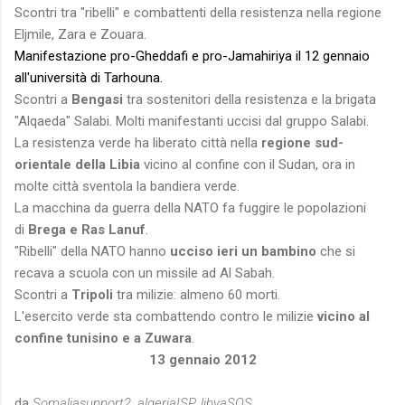
Scontri tra "ribelli" e combattenti della resistenza nella regione
Eljmile, Zara e Zouara.
Manifestazione pro-Gheddafi e pro-Jamahiriya il 12 gennaio
all'università di Tarhouna.
Scontri a
Bengasi
tra sostenitori della resistenza e la brigata
"Alqaeda" Salabi. Molti manifestanti uccisi dal gruppo Salabi.
La resistenza verde ha liberato città nella
regione sud-
orientale della Libia
vicino al confine con il Sudan, ora in
molte città sventola la bandiera verde.
La macchina da guerra della NATO fa fuggire le popolazioni
di
Brega e Ras Lanuf
.
"Ribelli" della NATO hanno
ucciso ieri un bambino
che si
recava a scuola con un missile ad Al Sabah.
Scontri a
Tripoli
tra milizie: almeno 60 morti.
L'esercito verde sta combattendo contro le milizie
vicino al
confine tunisino e a Zuwara
.
13 gennaio 2012
da
Somaliasupport2, algeriaISP, libyaSOS,