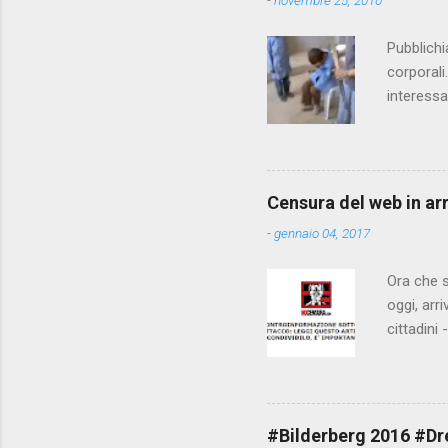
-
novembre 25, 2010
Pubblichi
corporali
interessa
che il fi
state pun
Censura del web in ar
-
gennaio 04, 2017
Ora che s
oggi, arr
cittadini
arrivare 
AGCM (da
Matteo Re
che per l
#Bilderberg 2016 #Dres