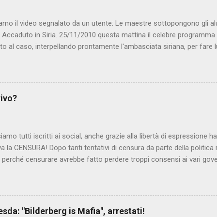
amo il video segnalato da un utente: Le maestre sottopongono gli al
. Accaduto in Siria. 25/11/2010 questa mattina il celebre programma 
to al caso, interpellando prontamente l'ambasciata siriana, per fare 
lmato, di cui le autorità siriane erano a conoscenza, risale al 2004, e 
ite e allontanate dalla scuola. LEGGI IL SERVIZIO . staff nocensura
rivo?
iamo tutti iscritti ai social, anche grazie alla libertà di espressione 
iva la CENSURA! Dopo tanti tentativi di censura da parte della politica r
 - perché censurare avrebbe fatto perdere troppi consensi ai vari go
dall'Antitrust, ovvero l' Autorità garante della concorrenza e del me
 non confondere con AGCOM) tra l'altro il momento è proprizio perc
nzi ma il buon Renziloni , controfigura di Renzi messo li per mettere
'ex sindaco di Firenze sarebbero state sconvenienti , dai miliardi da 
da: "Bilderberg is Mafia", arrestati!