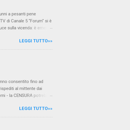
unni a pesanti pene
TV di Canale 5 "Forum" si è
luce sulla vicenda: è emerso
le maestre del video sono
LEGGI TUTTO»»
.com Condividi su Facebook
hanno consentito fino ad
ispediti al mittente dai
verni - la CENSURA potrebbe
rcato , nota anche come
LEGGI TUTTO»»
hé al governo non c'è più
 la faccia su quelle misure
sborsare per le banche allo