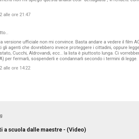
 alle ore 21:47
tto…
 versione ufficiale non mi convince. Basta andare a vedere il film A
i gli agenti che dovrebbero invece proteggere i cittadini, oppure legg
 stato, Cucchi, Aldrovandi, ecc... la lista è piuttosto lunga. Ci vorrebber
) per fermarli, sospenderli e condannarli secondo i termini di legge.
 alle ore 14:22
og
ti a scuola dalle maestre - (Video)