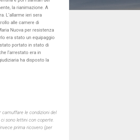
ente, la rianimazione. A
a. L'allarme ieri sera
rollo alle camere di
Maria Nuova per resistenza
tarlo era stato un equipaggio
stato portato in stato di
he l'arrestato era in
giudiziaria ha disposto la
r camuffare le condizioni del
ci sono lettini con coperte.
 invece prima ricovero (per