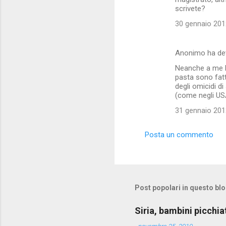
t
scrivete?
i
30 gennaio 2012
Anonimo ha de
Neanche a me la
pasta sono fatt
degli omicidi di
(come negli USA
31 gennaio 2012
Posta un commento
Post popolari in questo bl
Siria, bambini picchia