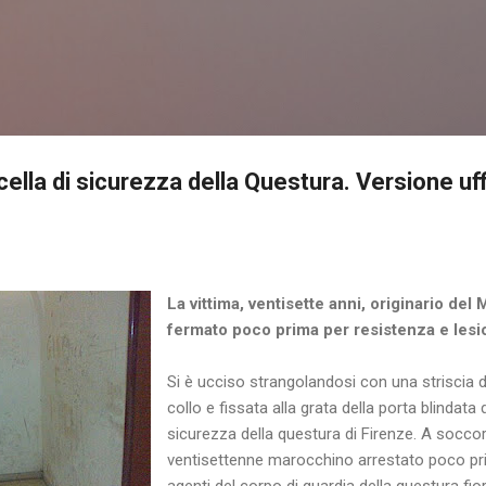
Passa ai contenuti principali
cella di sicurezza della Questura. Versione uff
La vittima, ventisette anni, originario del
fermato poco prima per resistenza e lesi
Si è ucciso strangolandosi con una striscia d
collo e fissata alla grata della porta blindata
sicurezza della questura di Firenze. A socco
ventisettenne marocchino arrestato poco pri
agenti del corpo di guardia della questura fiore