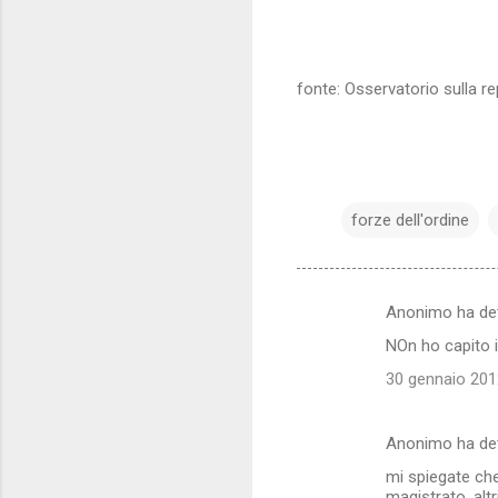
fonte: Osservatorio sulla r
forze dell'ordine
Anonimo ha de
C
NOn ho capito i
o
30 gennaio 2012
m
m
Anonimo ha de
e
mi spiegate che
n
magistrato, alt