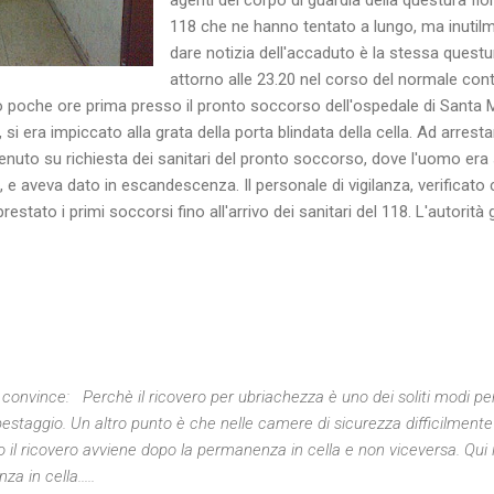
118 che ne hanno tentato a lungo, ma inutilm
dare notizia dell'accaduto è la stessa questur
attorno alle 23.20 nel corso del normale cont
o poche ore prima presso il pronto soccorso dell'ospedale di Santa 
e, si era impiccato alla grata della porta blindata della cella. Ad arres
enuto su richiesta dei sanitari del pronto soccorso, dove l'uomo era 
e aveva dato in escandescenza. Il personale di vigilanza, verificato c
prestato i primi soccorsi fino all'arrivo dei sanitari del 118. L'autorità 
ci convince: Perchè il ricovero per ubriachezza è uno dei soliti modi pe
estaggio. Un altro punto è che nelle camere di sicurezza difficilmente 
to il ricovero avviene dopo la permanenza in cella e non viceversa. Qui
 in cella.....