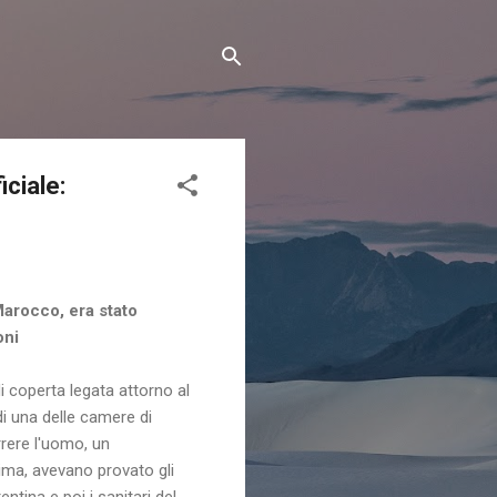
iciale:
 Marocco, era stato
oni
i coperta legata attorno al
 di una delle camere di
rrere l'uomo, un
ma, avevano provato gli
ntina e poi i sanitari del