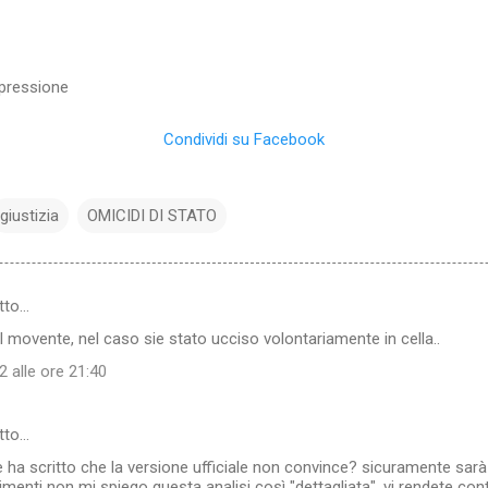
epressione
Condividi su Facebook
giustizia
OMICIDI DI STATO
tto…
l movente, nel caso sie stato ucciso volontariamente in cella..
 alle ore 21:40
tto…
 ha scritto che la versione ufficiale non convince? sicuramente sarà
rimenti non mi spiego questa analisi così "dettagliata", vi rendete co