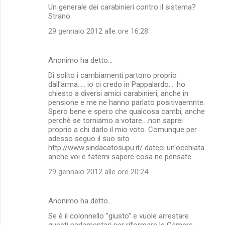
Un generale dei carabinieri contro il sistema?
o
Strano.
m
29 gennaio 2012 alle ore 16:28
m
e
Anonimo ha detto…
n
Di solito i cambiamenti partono proprio
t
dall'arma..... io ci credo in Pappalardo.... ho
chiesto a diversi amici carabinieri, anche in
i
pensione e me ne hanno parlato positivaemnte.
Spero bene e spero che qualcosa cambi, anche
perchè se torniamo a votare....non saprei
proprio a chi darlo il mio voto. Comunque per
adesso seguo il suo sito
http://www.sindacatosupu.it/ dateci un'occhiata
anche voi e fatemi sapere cosa ne pensate.
29 gennaio 2012 alle ore 20:24
Anonimo ha detto…
Se è il colonnello "giusto" e vuole arrestare
questi parlamentari per riformare le Camere,