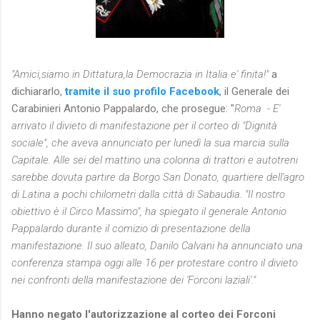
"Amici,siamo in Dittatura,la Democrazia in Italia e' finita!"
a
dichiararlo,
tramite il suo profilo Facebook
, il Generale dei
Carabinieri Antonio Pappalardo, che prosegue: "
Roma - E'
arrivato il divieto di manifestazione per il corteo di "Dignità
sociale", che aveva annunciato per lunedì la sua marcia sulla
Capitale. Alle sei del mattino una colonna di trattori e autotreni
sarebbe dovuta partire da Borgo San Donato, quartiere dell'agro
di Latina a pochi chilometri dalla città di Sabaudia. "Il nostro
obiettivo è il Circo Massimo", ha spiegato il generale Antonio
Pappalardo durante il comizio di presentazione della
manifestazione. Il suo alleato, Danilo Calvani ha annunciato una
conferenza stampa oggi alle 16 per protestare contro il divieto
nei confronti della manifestazione dei 'Forconi laziali'."
Hanno negato l'autorizzazione al corteo dei Forconi