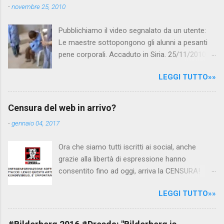
-
novembre 25, 2010
Pubblichiamo il video segnalato da un utente:
Le maestre sottopongono gli alunni a pesanti
pene corporali. Accaduto in Siria. 25/11/2010
questa mattina il celebre programma TV di
LEGGI TUTTO»»
Canale 5 "Forum" si è interessato al caso,
interpellando prontamente l'ambasciata siriana,
per fare luce sulla vicenda: è emerso che il
Censura del web in arrivo?
filmato, di cui le autorità siriane erano a
-
gennaio 04, 2017
conoscenza, risale al 2004, e le maestre del
video sono state punite e allontanate dalla
Ora che siamo tutti iscritti ai social, anche
scuola. LEGGI IL SERVIZIO . staff
grazie alla libertà di espressione hanno
nocensura.com Condividi su Facebook
consentito fino ad oggi, arriva la CENSURA!
Dopo tanti tentativi di censura da parte della
LEGGI TUTTO»»
politica rispediti al mittente dai cittadini - perché
censurare avrebbe fatto perdere troppi
consensi ai vari governi - la CENSURA potrebbe