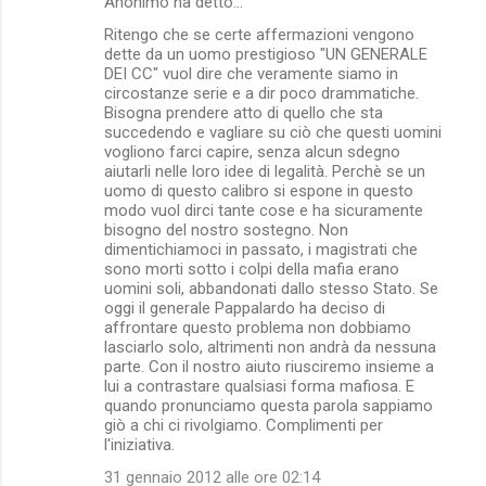
Anonimo ha detto…
Ritengo che se certe affermazioni vengono
dette da un uomo prestigioso "UN GENERALE
DEI CC" vuol dire che veramente siamo in
circostanze serie e a dir poco drammatiche.
Bisogna prendere atto di quello che sta
succedendo e vagliare su ciò che questi uomini
vogliono farci capire, senza alcun sdegno
aiutarli nelle loro idee di legalità. Perchè se un
uomo di questo calibro si espone in questo
modo vuol dirci tante cose e ha sicuramente
bisogno del nostro sostegno. Non
dimentichiamoci in passato, i magistrati che
sono morti sotto i colpi della mafia erano
uomini soli, abbandonati dallo stesso Stato. Se
oggi il generale Pappalardo ha deciso di
affrontare questo problema non dobbiamo
lasciarlo solo, altrimenti non andrà da nessuna
parte. Con il nostro aiuto riusciremo insieme a
lui a contrastare qualsiasi forma mafiosa. E
quando pronunciamo questa parola sappiamo
giò a chi ci rivolgiamo. Complimenti per
l'iniziativa.
31 gennaio 2012 alle ore 02:14