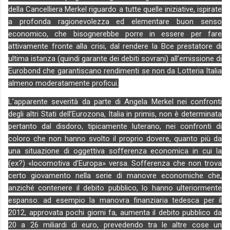
della Cancelliera Merkel riguardo a tutte quelle iniziative, ispirate
a profonda ragionevolezza ed elementare buon senso
economico, che bisognerebbe porre in essere per fare
attivamente fronte alla crisi, dal rendere la Bce prestatore di
ultima istanza (quindi garante dei debiti sovrani) all’emissione di
Eurobond che garantiscano rendimenti se non da Lotteria Italia
almeno moderatamente proficui.
L’apparente severità da parte di Angela Merkel nei confronti
degli altri Stati dell’Eurozona, Italia in primis, non è determinata
pertanto dal disdoro, tipicamente luterano, nei confronti di
coloro che non hanno svolto il proprio dovere, quanto più da
una situazione di oggettiva sofferenza economica in cui la
(ex?) «locomotiva d’Europa» versa. Sofferenza che non trova
certo giovamento nella serie di manovre economiche che,
anziché contenere il debito pubblico, lo hanno ulteriormente
espanso: ad esempio la manovra finanziaria tedesca per il
2012, approvata pochi giorni fa, aumenta il debito pubblico da
20 a 26 miliardi di euro, prevedendo tra le altre cose un