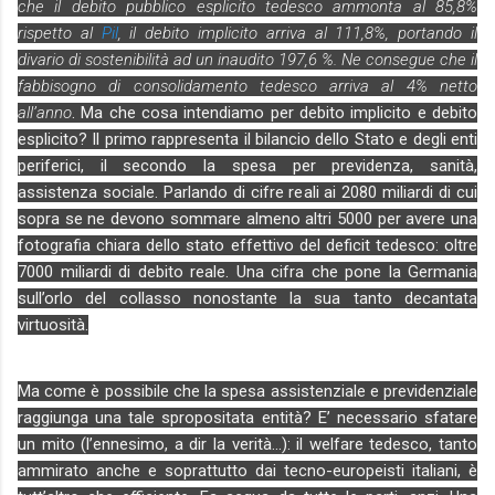
che il debito pubblico esplicito tedesco ammonta al 85,8%
rispetto al
Pil
, il debito implicito arriva al 111,8%, portando il
divario di sostenibilità ad un inaudito 197,6 %. Ne consegue che il
fabbisogno di consolidamento tedesco arriva al 4% netto
all’anno
. Ma che cosa intendiamo per debito implicito e debito
esplicito? Il primo rappresenta il bilancio dello Stato e degli enti
periferici, il secondo la spesa per previdenza, sanità,
assistenza sociale. Parlando di cifre reali ai 2080 miliardi di cui
sopra se ne devono sommare almeno altri 5000 per avere una
fotografia chiara dello stato effettivo del deficit tedesco: oltre
7000 miliardi di debito reale. Una cifra che pone la Germania
sull’orlo del collasso nonostante la sua tanto decantata
virtuosità.
Ma come è possibile che la spesa assistenziale e previdenziale
raggiunga una tale spropositata entità? E’ necessario sfatare
un mito (l’ennesimo, a dir la verità…): il welfare tedesco, tanto
ammirato anche e soprattutto dai tecno-europeisti italiani, è