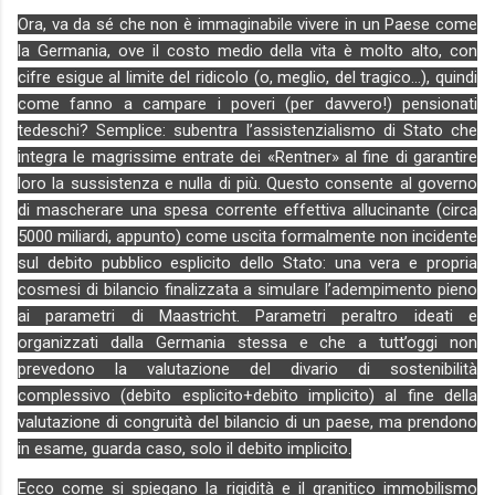
Ora, va da sé che non è immaginabile vivere in un Paese come
la Germania, ove il costo medio della vita è molto alto, con
cifre esigue al limite del ridicolo (o, meglio, del tragico…), quindi
come fanno a campare i poveri (per davvero!) pensionati
tedeschi? Semplice: subentra l’assistenzialismo di Stato che
integra le magrissime entrate dei «Rentner» al fine di garantire
loro la sussistenza e nulla di più. Questo consente al governo
di mascherare una spesa corrente effettiva allucinante (circa
5000 miliardi, appunto) come uscita formalmente non incidente
sul debito pubblico esplicito dello Stato: una vera e propria
cosmesi di bilancio finalizzata a simulare l’adempimento pieno
ai parametri di Maastricht. Parametri peraltro ideati e
organizzati dalla Germania stessa e che a tutt’oggi non
prevedono la valutazione del divario di sostenibilità
complessivo (debito esplicito+debito implicito) al fine della
valutazione di congruità del bilancio di un paese, ma prendono
in esame, guarda caso, solo il debito implicito.
Ecco come si spiegano la rigidità e il granitico immobilismo