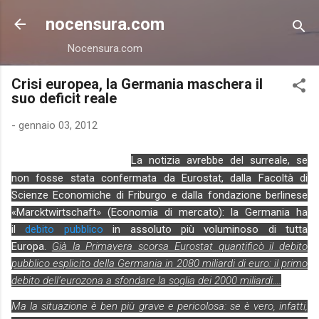
Passa ai contenuti principali
nocensura.com
Nocensura.com
Crisi europea, la Germania maschera il
suo deficit reale
-
gennaio 03, 2012
La notizia avrebbe del surreale, se
non fosse stata confermata da Eurostat, dalla Facoltà di
Scienze Economiche di Friburgo e dalla fondazione berlinese
«Marcktwirtschaft» (Economia di mercato): la Germania ha
il
debito pubblico
in assoluto più voluminoso di tutta
Europa.
Già la Primavera scor
sa Eurostat quantificò il debito
pubblico esplicito della Germania in 2080 miliardi di euro: il primo
debito dell’eurozona a sfondare la soglia dei 2000 miliardi….
Ma la situazione è ben più grave e pericolosa: se è vero, infatti,