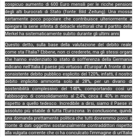
cospicuo aumento di 600 Euro mensili per le ricche pensioni
degli alti burocrati di Stato (fonte: Bild Zeitung). Una mossa
certamente poco popolare che contribuisce ulteriormente a
spiegare la serie infinita di debacle elettorali che il partito della
Merkel ha sistematicamente subito durante gli ultimi anni.
Questo detto, sulla base della valutazione del debito reale,
come sta l’Italia? Ebbene, non ci crederete, ma gli stessi organi
che hanno evidenziato lo stato di sofferenza della Germania
indicano nell’Italia il paese più virtuoso d’Europa! A fronte di un
consistente debito pubblico esplicito del 120%, infatti, il nostro
debito implicito ammonta solo al 28%, per un divario di
sostenibilità complessivo del 148%, comportando così un
fabbisogno di consolidamento al 2,4%, circa il 40% in meno
rispetto a quello tedesco. Incredibile a dirsi, siamo il Paese in
assoluto più stabile di tutta l’Eurozona. In conclusione, quindi,
una domanda prettamente politica che tutti dovremmo porci: a
fronte di dati oggettivi sostanzialmente contraddittori rispetto
alla vulgata corrente che ci ha conculcato l’immagine di un’Italia