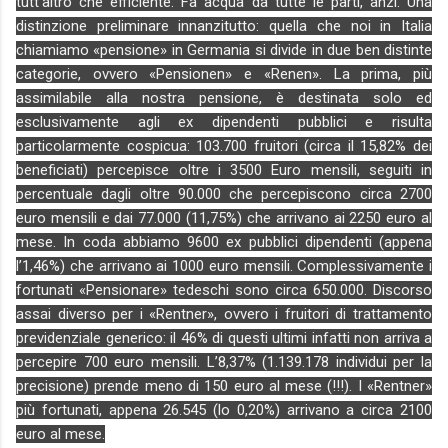
tutt’altro che efficiente. Fa acqua da tutte le parti, anzi. Una
distinzione preliminare innanzitutto: quella che noi in Italia
chiamiamo «pensione» in Germania si divide in due ben distinte
categorie, ovvero «Pensionen» e «Renen». La prima, più
assimilabile alla nostra pensione, è destinata solo ed
esclusivamente agli ex dipendenti pubblici e risulta
particolarmente cospicua: 103.700 fruitori (circa il 15,82% dei
beneficiati) percepisce oltre i 3500 Euro mensili, seguiti in
percentuale dagli oltre 90.000 che percepiscono circa 2700
euro mensili e dai 77.000 (11,75%) che arrivano ai 2250 euro al
mese. In coda abbiamo 9600 ex pubblici dipendenti (appena
l’1,46%) che arrivano ai 1000 euro mensili. Complessivamente i
fortunati «Pensionare» tedeschi sono circa 650.000. Discorso
assai diverso per i «Rentner», ovvero i fruitori di trattamento
previdenziale generico: il 46% di questi ultimi infatti non arriva a
percepire 700 euro mensili. L’8,37% (1.139.178 individui per la
precisione) prende meno di 150 euro al mese (!!!). I «Rentner»
più fortunati, appena 26.545 (lo 0,20%) arrivano a circa 2100
euro al mese.