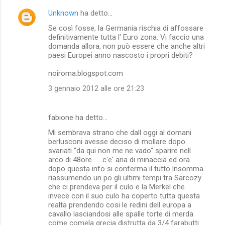
n
Unknown
ha detto…
t
Se così fosse, la Germania rischia di affossare
i
definitivamente tutta l' Euro zona. Vi faccio una
domanda allora, non può essere che anche altri
paesi Europei anno nascosto i propri debiti?
noiroma.blogspot.com
3 gennaio 2012 alle ore 21:23
fabione ha detto…
Mi sembrava strano che dall oggi al domani
berlusconi avesse deciso di mollare dopo
svariati "da qui non me ne vado" sparire nell
arco di 48ore.......c'e' aria di minaccia ed ora
dopo questa info si conferma il tutto.Insomma
riassumendo un po gli ultimi tempi tra Sarcozy
che ci prendeva per il culo e la Merkel che
invece con il suo culo ha coperto tutta questa
realta prendendo cosi le redini dell europa a
cavallo lasciandosi alle spalle torte di merda
come comela grecia distrutta da 3/4 farabutti