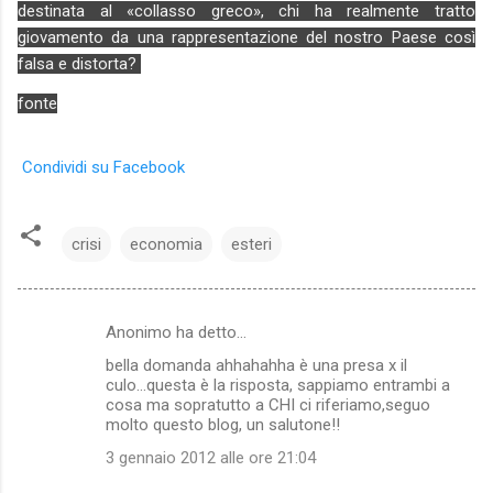
destinata al «collasso greco», chi ha realmente tratto
giovamento da una rappresentazione del nostro Paese così
falsa e distorta?
fonte
Condividi su Facebook
crisi
economia
esteri
Anonimo ha detto…
C
bella domanda ahhahahha è una presa x il
o
culo...questa è la risposta, sappiamo entrambi a
m
cosa ma sopratutto a CHI ci riferiamo,seguo
molto questo blog, un salutone!!
m
3 gennaio 2012 alle ore 21:04
e