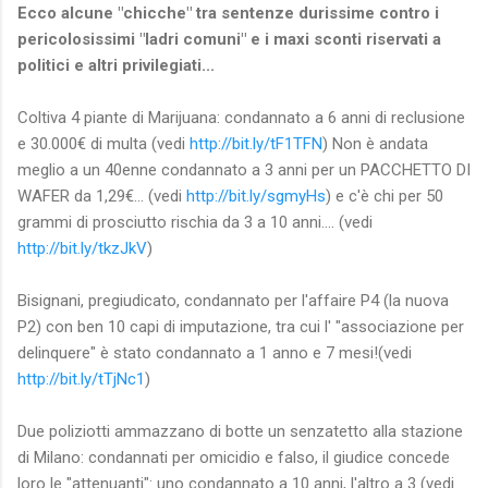
Ecco alcune "chicche" tra sentenze durissime contro i
pericolosissimi "ladri comuni" e i maxi sconti riservati a
politici e altri privilegiati...
Coltiva 4 piante di Marijuana: condannato a 6 anni di reclusione
e 30.000€ di multa (vedi
http://bit.ly/tF1TFN
) Non è andata
meglio a un 40enne condannato a 3 anni per un PACCHETTO DI
WAFER da 1,29€... (vedi
http://bit.ly/sgmyHs
) e c'è chi per 50
grammi di prosciutto rischia da 3 a 10 anni.... (vedi
http://bit.ly/tkzJkV
)
Bisignani, pregiudicato, condannato per l'affaire P4 (la nuova
P2) con ben 10 capi di imputazione, tra cui l' "associazione per
delinquere" è stato condannato a 1 anno e 7 mesi!(vedi
http://bit.ly/tTjNc1
)
Due poliziotti ammazzano di botte un senzatetto alla stazione
di Milano: condannati per omicidio e falso, il giudice concede
loro le "attenuanti": uno condannato a 10 anni, l'altro a 3 (vedi