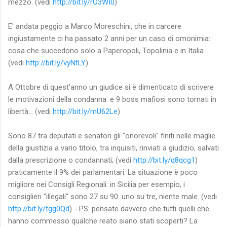
mezzo. (vedi
http://bit.ly/rO3WI0
)
E' andata peggio a Marco Moreschini, che in carcere
ingiustamente ci ha passato 2 anni per un caso di omonimia:
cosa che succedono solo a Paperopoli, Topolinia e in Italia...
(vedi
http://bit.ly/vyNtLY
)
A Ottobre di quest'anno un giudice si è dimenticato di scrivere
le motivazioni della condanna: e 9 boss mafiosi sono tornati in
libertà... (vedi
http://bit.ly/mU62Le
)
Sono 87 tra deputati e senatori gli "onorevoli" finiti nelle maglie
della giustizia a vario titolo, tra inquisiti, rinviati a giudizio, salvati
dalla prescrizione o condannati; (vedi
http://bit.ly/q8qcg1
)
praticamente il 9% dei parlamentari. La situazione è poco
migliore nei Consigli Regionali: in Sicilia per esempio, i
consiglieri "illegali" sono 27 su 90: uno su tre, niente male. (vedi
http://bit.ly/tgg0Qd
) - PS: pensate davvero che tutti quelli che
hanno commesso qualche reato siano stati scoperti? La