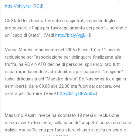
http://bit.ly/slHRCd
)
Gli Stati Uniti hanno fermato i magistrati, impedendogli di
processare il Papa per favoreggiamento dei pedofili, perché é
un "capo di Stato". (Vedi
http://bit.ly/vgjLHI
)
Vanna Marchi condannata nel 2006 (5 anni fa) a 11 anni di
reclusione per "associazione per delinquere finalizzata alla
truffa, ha ROVINATO decine di persone, spillando loro tutti i
risparmi, inducendole ad indebitarsi per pagare le "magiche"
radici di liquirizia del "Maestro di vita" Do Nascimento, è già in
semilibertà: dalle 09.00 alle 22.00 sta fuori dal carcere, ove
rientra per dormire. (Ved9
http://bit.ly/tEWn0w
)
Massimo Papini invece ha scontato 18 mesi di reclusione
senza aver fatto niente, sulla base di "sospetti" senza una base
solida, ma sufficienti per farlo stare chiuso in cella un anno e