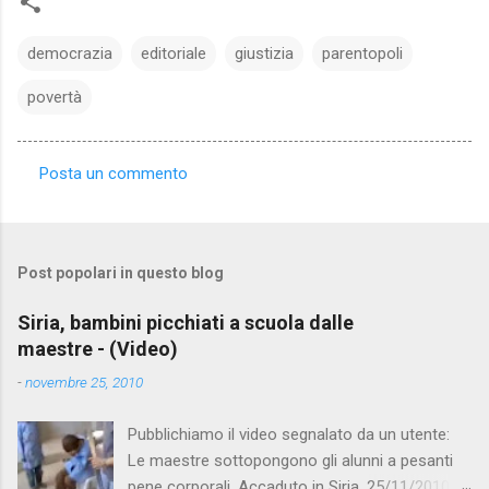
democrazia
editoriale
giustizia
parentopoli
povertà
Posta un commento
C
o
m
Post popolari in questo blog
m
e
Siria, bambini picchiati a scuola dalle
maestre - (Video)
n
t
-
novembre 25, 2010
i
Pubblichiamo il video segnalato da un utente:
Le maestre sottopongono gli alunni a pesanti
pene corporali. Accaduto in Siria. 25/11/2010