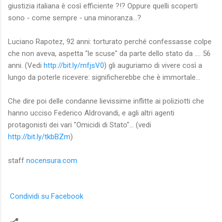
giustizia italiana è così efficiente ?!? Oppure quelli scoperti
sono - come sempre - una minoranza...?
Luciano Rapotez, 92 anni: torturato perché confessasse colpe
che non aveva, aspetta "le scuse" da parte dello stato da .... 56
anni. (Vedi
http://bit.ly/mfjsV0
) gli auguriamo di vivere così a
lungo da poterle ricevere: significherebbe che è immortale...
Che dire poi delle condanne lievissime inflitte ai poliziotti che
hanno ucciso Federico Aldrovandi, e agli altri agenti
protagonisti dei vari "Omicidi di Stato"... (vedi
http://bit.ly/tkbBZm
)
staff
nocensura.com
Condividi su Facebook