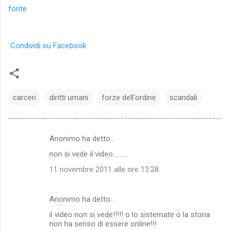
fonte
Condividi su Facebook
carceri
diritti umani
forze dell'ordine
scandali
Anonimo ha detto…
C
non si vede il video.........
o
11 novembre 2011 alle ore 13:28
m
m
Anonimo ha detto…
e
il video non si vede!!!!! o lo sistemate o la storia
n
non ha senso di essere online!!!