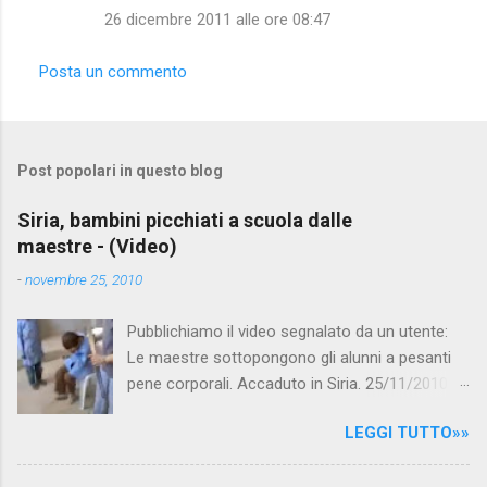
t
26 dicembre 2011 alle ore 08:47
i
Posta un commento
Post popolari in questo blog
Siria, bambini picchiati a scuola dalle
maestre - (Video)
-
novembre 25, 2010
Pubblichiamo il video segnalato da un utente:
Le maestre sottopongono gli alunni a pesanti
pene corporali. Accaduto in Siria. 25/11/2010
questa mattina il celebre programma TV di
LEGGI TUTTO»»
Canale 5 "Forum" si è interessato al caso,
interpellando prontamente l'ambasciata siriana,