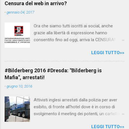
per fare luce sulla vicenda: è emerso che il
Censura del web in arrivo?
filmato, di cui le autorità siriane erano a
-
gennaio 04, 2017
conoscenza, risale al 2004, e le maestre del
video sono state punite e allontanate dalla
Ora che siamo tutti iscritti ai social, anche
scuola. LEGGI IL SERVIZIO . staff
grazie alla libertà di espressione hanno
nocensura.com Condividi su Facebook
consentito fino ad oggi, arriva la CENSURA!
Dopo tanti tentativi di censura da parte della
LEGGI TUTTO»»
politica rispediti al mittente dai cittadini - perché
censurare avrebbe fatto perdere troppi
consensi ai vari governi - la CENSURA potrebbe
#Bilderberg 2016 #Dresda: "Bilderberg is
arrivare dall'Antitrust, ovvero l' Autorità garante
Mafia", arrestati!
della concorrenza e del mercato , nota anche
-
giugno 10, 2016
come AGCM (da non confondere con AGCOM)
tra l'altro il momento è proprizio perché al
Attivisti inglesi arrestati dalla polizia per aver
governo non c'è più Matteo Renzi ma il buon
esibito, di fronte all'hotel dove è in corso di
Renziloni , controfigura di Renzi messo li per
svolgimento il meeting dei potenti, un cartellone
mettere la faccia su quelle misure che per l'ex
con scritto "Bilderberg is mafia". La polizia
sindaco di Firenze sarebbero state
LEGGI TUTTO»»
tedesca li ha attirati al riparo dagli occhi delle