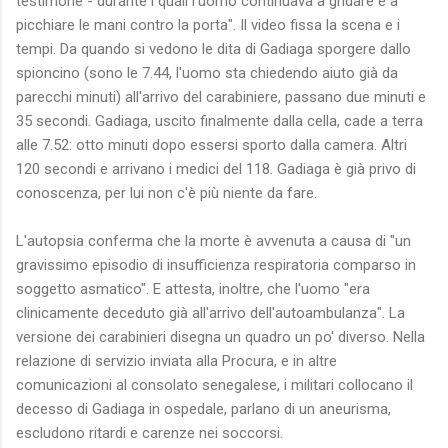
testimone - durante i quali l'uomo continuava a gridare e a
picchiare le mani contro la porta". Il video fissa la scena e i
tempi. Da quando si vedono le dita di Gadiaga sporgere dallo
spioncino (sono le 7.44, l'uomo sta chiedendo aiuto già da
parecchi minuti) all'arrivo del carabiniere, passano due minuti e
35 secondi. Gadiaga, uscito finalmente dalla cella, cade a terra
alle 7.52: otto minuti dopo essersi sporto dalla camera. Altri
120 secondi e arrivano i medici del 118. Gadiaga è già privo di
conoscenza, per lui non c'è più niente da fare.
L'autopsia conferma che la morte è avvenuta a causa di "un
gravissimo episodio di insufficienza respiratoria comparso in
soggetto asmatico". E attesta, inoltre, che l'uomo "era
clinicamente deceduto già all'arrivo dell'autoambulanza". La
versione dei carabinieri disegna un quadro un po' diverso. Nella
relazione di servizio inviata alla Procura, e in altre
comunicazioni al consolato senegalese, i militari collocano il
decesso di Gadiaga in ospedale, parlano di un aneurisma,
escludono ritardi e carenze nei soccorsi.