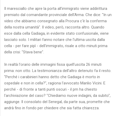
Il maresciallo che apre la porta all'immigrato viene addirittura
premiato dal comandante provinciale dell'Arma. Che dice: "In un
video che abbiamo consegnato alla Procura c'è la conferma
della nostra umanità". Il video, però, racconta altro. Quando
esce dalla cella Gadiaga, in evidente stato confusionale, viene
lasciato solo. I militari fanno notare che l'ultima uscita dalla
cella - per fare pipì - dell'immigrato, risale a otto minuti prima
della crisi: "Stava bene".
In realtà l'orario delle immagini fissa quell'uscita 26 minuti
prima: non otto. La testimonianza dell'altro detenuto fa il resto.
"Perché i carabinieri hanno detto che Gadiaga è morto in
ospedale e non in cella?", ragiona l'avvocato Manlio Vicini. E
perché - di fronte a tanti punti oscuri - il pm ha chiesto
l'archiviazione del caso? "Chiediamo nuove indagini, da subito",
aggiunge. Il consolato del Senegal, da parte sua, promette che
andrà fino in fondo per chiedere che sia fatta chiarezza.