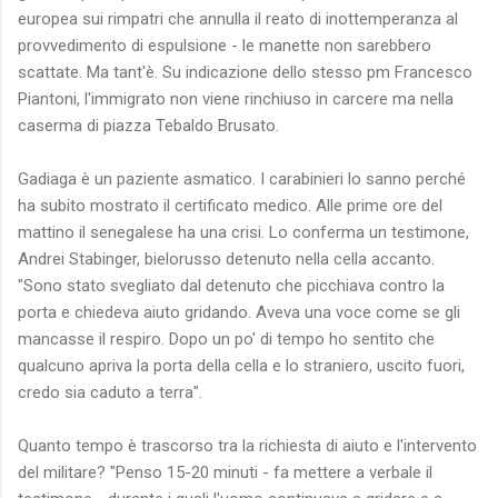
europea sui rimpatri che annulla il reato di inottemperanza al
provvedimento di espulsione - le manette non sarebbero
scattate. Ma tant'è. Su indicazione dello stesso pm Francesco
Piantoni, l'immigrato non viene rinchiuso in carcere ma nella
caserma di piazza Tebaldo Brusato.
Gadiaga è un paziente asmatico. I carabinieri lo sanno perché
ha subito mostrato il certificato medico. Alle prime ore del
mattino il senegalese ha una crisi. Lo conferma un testimone,
Andrei Stabinger, bielorusso detenuto nella cella accanto.
"Sono stato svegliato dal detenuto che picchiava contro la
porta e chiedeva aiuto gridando. Aveva una voce come se gli
mancasse il respiro. Dopo un po' di tempo ho sentito che
qualcuno apriva la porta della cella e lo straniero, uscito fuori,
credo sia caduto a terra".
Quanto tempo è trascorso tra la richiesta di aiuto e l'intervento
del militare? "Penso 15-20 minuti - fa mettere a verbale il