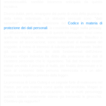
omosessualità, sarebbe insomma anticipata da questa
iniziativa.
Diversi dubbi, però, rimangono dal punto di vista della giustizia e
della tutela individuale. Le abitudini sessuali sono
"dati
sensibili"
, secondo la definizione del
Codice in materia di
protezione dei dati personali
, la cosiddetta
legge sulla privacy
.
La diffusione e il trattamento di queste informazioni, così come
quelle su religione, etnia, orientamento sessuale, filosofico o
adesione ad associazione, sono subordinati al
consenso
del
soggetto, a meno di interessi di salvaguardia personale. Inoltre
già secondo la Carta dei diritti fondamentali dell'Unione
Europea «Ogni individuo ha diritto alla protezione dei dati di
carattere personale che lo riguardano. Tali dati devono essere
trattati secondo il principio di lealtà, per finalità determinate e in
base al consenso della persona interessata o a un altro
fondamento legittimo previsto dalla legge».
La promessa di Lista Outing è un segnale forte di malessere nel
Paese, per una materia come quella dell'omofobia. Magari si
rivelerà una semplice provocazione, ma a molti personaggi
pubblici italiani certamente stanno già tremando le ginocchia.
Obiettivo già raggiunto?