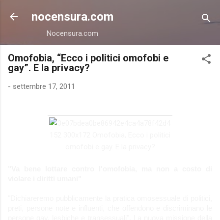
Passa ai contenuti principali
nocensura.com
Nocensura.com
Omofobia, “Ecco i politici omofobi e
gay”. E la privacy?
-
settembre 17, 2011
"Va bene lottare contro l'omofobia, ma non a costo di
violare i diritti umani"
"Dichiareremo pubblicamente la pratica omosessuale di politici,
preti, persone note e influenti, che offendono e discriminano le
persone gay, lesbiche e transessuali". La nuova missione della