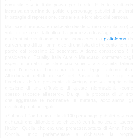
comunità gay in Italia passa per la rete. E lo fa sfruttando
la
cattiva abitudine
dei politici e personaggi pubblici di lanciarsi
in battaglie di repressione, contrarie alle loro abitudini personali.
Ma pure il morboso e malcelato desiderio (non solo italiano) di
voler conoscere i fatti altrui. La promessa di
outing
di massa è
di alcuni internauti anonimi che hanno creato la
piattaforma
da
cui verranno diffusi i primi dieci di una lista di oltre cento nomi, a
partire dal prossimo 23 settembre. A darne conoscenza è il
presidente di Equality Italia Aurelio
Mancuso
, contattato dagli
esperti informatici per dare uno schiaffo alla società italiana
dopo l'ennesima bocciatura di una legge anti-omofobia.
All'indomani dell'ultimo
niet
del Parlamento, lo sfogo su
Facebook dell'ex presidente di Arcigay andava proprio nella
direzione di una diffusione di queste informazioni, «come
spesso succede all'estero». Da qui, la proposta di un sito
che
aggirasse le normative in materia
, accollandosi gli
eventuali problemi legali.
«Sul mio I-Pad ho una lista di 100 personaggi pubblici gay non
dichiarati che diffonderò se chiuderò con la politica e lascerò
l'Italia». Quella che era una promessa/battuta di Anna Paola
Concia, unico parlamentare a dichiarare la propria