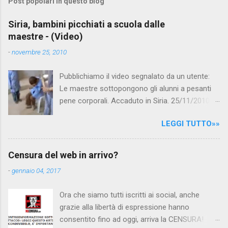
Post popolari in questo blog
m
e
Siria, bambini picchiati a scuola dalle
maestre - (Video)
n
t
-
novembre 25, 2010
i
Pubblichiamo il video segnalato da un utente:
Le maestre sottopongono gli alunni a pesanti
pene corporali. Accaduto in Siria. 25/11/2010
questa mattina il celebre programma TV di
LEGGI TUTTO»»
Canale 5 "Forum" si è interessato al caso,
interpellando prontamente l'ambasciata siriana,
per fare luce sulla vicenda: è emerso che il
Censura del web in arrivo?
filmato, di cui le autorità siriane erano a
-
gennaio 04, 2017
conoscenza, risale al 2004, e le maestre del
video sono state punite e allontanate dalla
Ora che siamo tutti iscritti ai social, anche
scuola. LEGGI IL SERVIZIO . staff
grazie alla libertà di espressione hanno
nocensura.com Condividi su Facebook
consentito fino ad oggi, arriva la CENSURA!