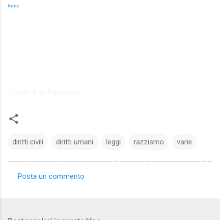
fonte
Condividi su Facebook
diritti civili
diritti umani
leggi
razzismo
varie
Posta un commento
C
o
m