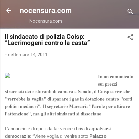
Passa ai contenuti principali
nocensura.com
Nocensura.com
Il sindacato di polizia Coisp:
“Lacrimogeni contro la casta”
-
settembre 14, 2011
In un comunicato
sui prezzi
stracciati dei ristoranti di camera e Senato, il Coisp scrive che
"verrebbe la voglia" di sparare i gas in dotazione contro "certi
politici mediocri". Il segretario Maccari: "Parole per attirare
l'attenzione", ma gli altri sindacati si dissociano
L’annuncio è di quelli da far venire i brividi a
qualsiasi
democrazia
: “Viene voglia di venire sotto
Palazzo