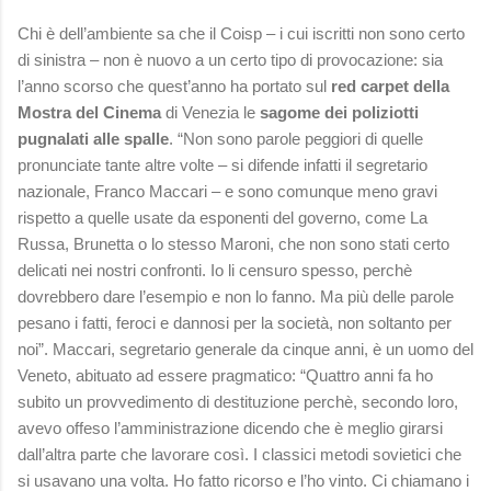
Chi è dell’ambiente sa che il Coisp – i cui iscritti non sono certo
di sinistra – non è nuovo a un certo tipo di provocazione: sia
l’anno scorso che quest’anno ha portato sul
red carpet della
Mostra del Cinema
di Venezia le
sagome dei poliziotti
pugnalati alle spalle
. “Non sono parole peggiori di quelle
pronunciate tante altre volte – si difende infatti il segretario
nazionale, Franco Maccari – e sono comunque meno gravi
rispetto a quelle usate da esponenti del governo, come La
Russa, Brunetta o lo stesso Maroni, che non sono stati certo
delicati nei nostri confronti. Io li censuro spesso, perchè
dovrebbero dare l’esempio e non lo fanno. Ma più delle parole
pesano i fatti, feroci e dannosi per la società, non soltanto per
noi”. Maccari, segretario generale da cinque anni, è un uomo del
Veneto, abituato ad essere pragmatico: “Quattro anni fa ho
subito un provvedimento di destituzione perchè, secondo loro,
avevo offeso l’amministrazione dicendo che è meglio girarsi
dall’altra parte che lavorare così. I classici metodi sovietici che
si usavano una volta. Ho fatto ricorso e l’ho vinto. Ci chiamano i