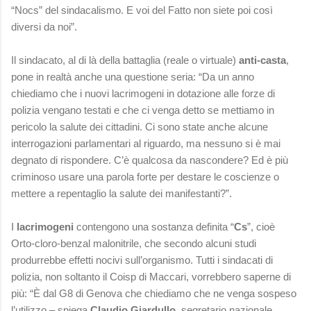
“Nocs” del sindacalismo. E voi del Fatto non siete poi così
diversi da noi”.
Il sindacato, al di là della battaglia (reale o virtuale)
anti-casta
,
pone in realtà anche una questione seria: “Da un anno
chiediamo che i nuovi lacrimogeni in dotazione alle forze di
polizia vengano testati e che ci venga detto se mettiamo in
pericolo la salute dei cittadini. Ci sono state anche alcune
interrogazioni parlamentari al riguardo, ma nessuno si è mai
degnato di rispondere. C’è qualcosa da nascondere? Ed è più
criminoso usare una parola forte per destare le coscienze o
mettere a repentaglio la salute dei manifestanti?”.
I
lacrimogeni
contengono una sostanza definita “
Cs
”, cioè
Orto-cloro-benzal malonitrile, che secondo alcuni studi
produrrebbe effetti nocivi sull’organismo. Tutti i sindacati di
polizia, non soltanto il Coisp di Maccari, vorrebbero saperne di
più: “È dal G8 di Genova che chiediamo che ne venga sospeso
l’utilizzo – spiega
Claudio Giardullo
, segretario nazionale