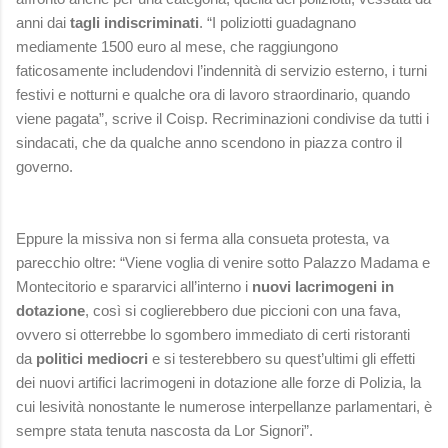
anni dai
tagli indiscriminati
. “I poliziotti guadagnano
mediamente 1500 euro al mese, che raggiungono
faticosamente includendovi l’indennità di servizio esterno, i turni
festivi e notturni e qualche ora di lavoro straordinario, quando
viene pagata”, scrive il Coisp. Recriminazioni condivise da tutti i
sindacati, che da qualche anno scendono in piazza contro il
governo.
Eppure la missiva non si ferma alla consueta protesta, va
parecchio oltre: “Viene voglia di venire sotto Palazzo Madama e
Montecitorio e spararvici all’interno i
nuovi lacrimogeni in
dotazione
, così si coglierebbero due piccioni con una fava,
ovvero si otterrebbe lo sgombero immediato di certi ristoranti
da
politici mediocri
e si testerebbero su quest’ultimi gli effetti
dei nuovi artifici lacrimogeni in dotazione alle forze di Polizia, la
cui lesività nonostante le numerose interpellanze parlamentari, è
sempre stata tenuta nascosta da Lor Signori”.