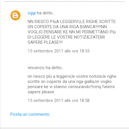
oggi
ha detto…
C
NN RIESCO PIùA LEGGERVI,LE RIGHE SCRITTE
o
SN COPERTE DA UNA RIGA BIANCA!!!!!NN
m
VOGLIO PENSARE KE NN MI PERMETTANO PIù
DI LEGGERE LE VOSTRE NOTIZIE,FATEMI
m
SAPERE PLEASE!!!
e
15 settembre 2011 alle ore 18:55
n
t
vincenzo ha detto…
i
nn riesco più a leggervi,le vostre notizie,le righe
scritte sn coperte da una riga gialla,nn voglio
pensare ke vi stanno censurando!!cmq fatemi
sapere please
15 settembre 2011 alle ore 18:58
Posta un commento