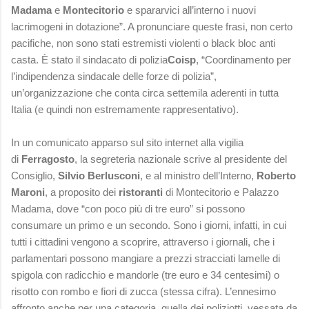
Madama
e
Montecitorio
e spararvici all’interno i nuovi
lacrimogeni in dotazione”. A pronunciare queste frasi, non certo
pacifiche, non sono stati estremisti violenti o black bloc anti
casta. È stato il sindacato di polizia
Coisp
, “Coordinamento per
l’indipendenza sindacale delle forze di polizia”,
un’organizzazione che conta circa settemila aderenti in tutta
Italia (e quindi non estremamente rappresentativo).
In un comunicato apparso sul sito internet alla vigilia
di
Ferragosto
, la segreteria nazionale scrive al presidente del
Consiglio,
Silvio Berlusconi
, e al ministro dell’Interno,
Roberto
Maroni
, a proposito dei
ristoranti
di Montecitorio e Palazzo
Madama, dove “con poco più di tre euro” si possono
consumare un primo e un secondo. Sono i giorni, infatti, in cui
tutti i cittadini vengono a scoprire, attraverso i giornali, che i
parlamentari possono mangiare a prezzi stracciati lamelle di
spigola con radicchio e mandorle (tre euro e 34 centesimi) o
risotto con rombo e fiori di zucca (stessa cifra). L’ennesimo
affronto anche per una categoria, quella dei poliziotti, vessata da