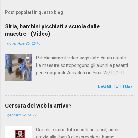
Post popolari in questo blog
Siria, bambini picchiati a scuola dalle
maestre - (Video)
-
novembre 25, 2010
Pubblichiamo il video segnalato da un utente:
Le maestre sottopongono gli alunni a pesanti
pene corporali. Accaduto in Siria. 25/11/2010
questa mattina il celebre programma TV di
LEGGI TUTTO»»
Canale 5 "Forum" si è interessato al caso,
interpellando prontamente l'ambasciata siriana,
per fare luce sulla vicenda: è emerso che il
Censura del web in arrivo?
filmato, di cui le autorità siriane erano a
-
gennaio 04, 2017
conoscenza, risale al 2004, e le maestre del
video sono state punite e allontanate dalla
Ora che siamo tutti iscritti ai social, anche
scuola. LEGGI IL SERVIZIO . staff
grazie alla libertà di espressione hanno