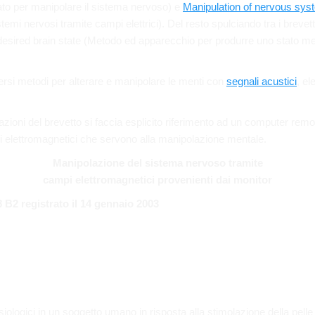
o per manipolare il sistema nervoso) e
Manipulation of nervous syst
temi nervosi tramite campi elettrici). Del resto spulciando tra i brev
desired brain state (Metodo ed apparecchio per produrre uno stato ment
ersi metodi per alterare e manipolare le menti con
segnali acustici
, el
razioni del brevetto si faccia esplicito riferimento ad un computer remo
i elettromagnetici che servono alla manipolazione mentale.
Manipolazione del sistema nervoso tramite
campi elettromagnetici provenienti dai monitor
 B2 registrato il 14 gennaio 2003
fisiologici in un soggetto umano in risposta alla stimolazione della pell