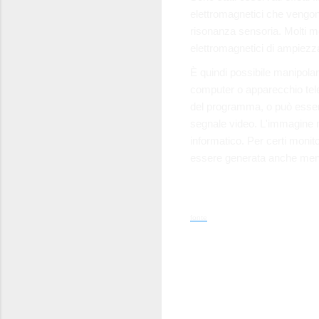
elettromagnetici che vengono
risonanza sensoria. Molti m
elettromagnetici di ampiezza
È quindi possibile manipola
computer o apparecchio tele
del programma, o può esser
segnale video. L'immagine 
informatico. Per certi monito
essere generata anche mentr
fonte