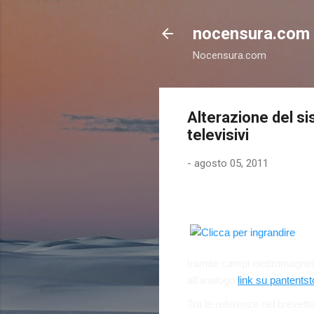
nocensura.com
Nocensura.com
Alterazione del si
televisivi
-
agosto 05, 2011
tramite campi elettromagneti
all'analogo
link su pantents
Tra le referenze nel brevetto