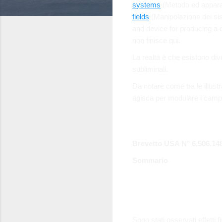
systems
(Metodo ed apparat
fields
(Manipolazione dei sis
and device for producing a 
non finisce qui.
La realtà è che esistono div
subliminali.
Da notare come tra le illust
agisca per modulare i camp
Brevetto USA N° 6.506.148
Sommario
Sono stati osservati effetti 