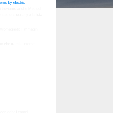
ems by electric
etti troviamo anche Method
ale desiderato) e la lista
ettromagnetici, immagini
to che tramite internet
e con deboli campi