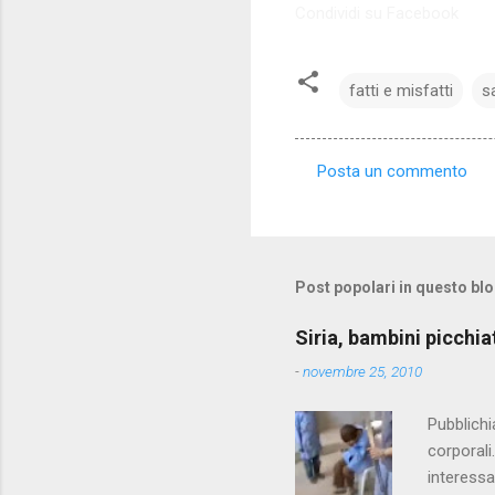
Condividi su Facebook
fatti e misfatti
s
Posta un commento
C
o
m
m
Post popolari in questo bl
e
Siria, bambini picchia
n
-
novembre 25, 2010
t
i
Pubblichi
corporali
interessa