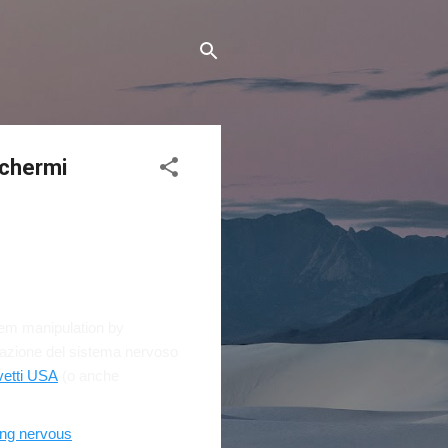
schermi
tem manipulation by
lazione del sistema nervoso
evetti USA
(o anche
ing nervous