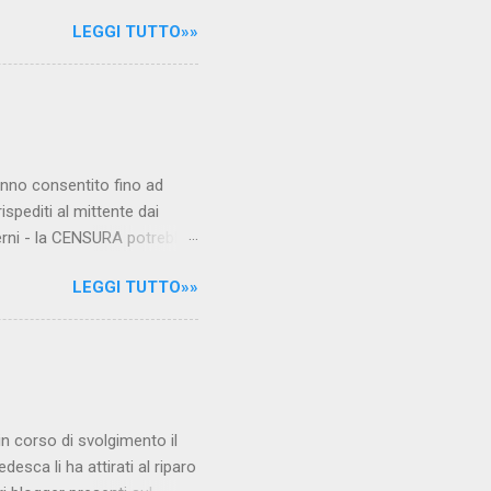
le maestre del video sono
LEGGI TUTTO»»
.com Condividi su Facebook
hanno consentito fino ad
ispediti al mittente dai
verni - la CENSURA potrebbe
rcato , nota anche come
LEGGI TUTTO»»
hé al governo non c'è più
 la faccia su quelle misure
sborsare per le banche allo
ere mentre fa la spesa come
niamo alla questione
è in corso di svolgimento il
desca li ha attirati al riparo