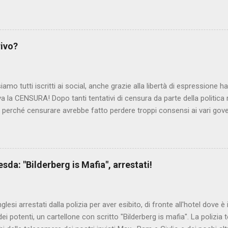
lmato, di cui le autorità siriane erano a conoscenza, risale al 2004, e 
ite e allontanate dalla scuola. LEGGI IL SERVIZIO . staff nocensura
rivo?
iamo tutti iscritti ai social, anche grazie alla libertà di espressione 
iva la CENSURA! Dopo tanti tentativi di censura da parte della politica r
 - perché censurare avrebbe fatto perdere troppi consensi ai vari go
dall'Antitrust, ovvero l' Autorità garante della concorrenza e del me
 non confondere con AGCOM) tra l'altro il momento è proprizio perc
nzi ma il buon Renziloni , controfigura di Renzi messo li per mettere
'ex sindaco di Firenze sarebbero state sconvenienti , dai miliardi da 
da: "Bilderberg is Mafia", arrestati!
nto della censura del web. Renzi è tornato a casa, a farsi riprend
 cittadino, e grazie alla propaganda tornerà in sella presto. Ma tor
Con la scusa di contrastare no...
inglesi arrestati dalla polizia per aver esibito, di fronte all'hotel dove 
i potenti, un cartellone con scritto "Bilderberg is mafia". La polizia te