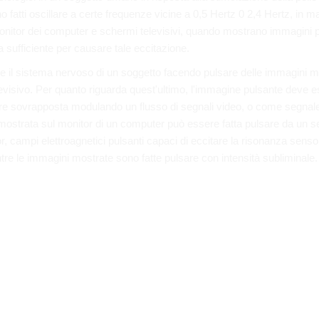
 fatti oscillare a certe frequenze vicine a 0,5 Hertz 0 2,4 Hertz, in ma
onitor dei computer e schermi televisivi, quando mostrano immagini 
 sufficiente per causare tale eccitazione.
re il sistema nervoso di un soggetto facendo pulsare delle immagini m
visivo. Per quanto riguarda quest'ultimo, l'immagine pulsante deve e
e sovrapposta modulando un flusso di segnali video, o come segnal
mostrata sul monitor di un computer può essere fatta pulsare da un
r, campi elettroagnetici pulsanti capaci di eccitare la risonanza sensor
e le immagini mostrate sono fatte pulsare con intensità subliminale.