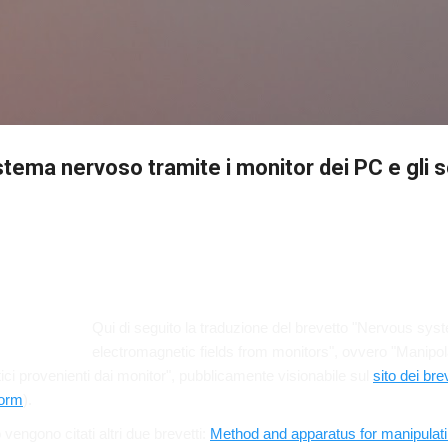
Passa ai contenuti principali
stema nervoso tramite i monitor dei PC e gli 
Qui di seguito la traduzione del brevetto "Nervous sys
electromagnetic fields from monitors", ovvero "Manipo
ci provenienti dai monitor", pubblicamente visionabile sul
sito dei br
torm
).
 vengono citati altri due brevetti:
Method and apparatus for manipulat