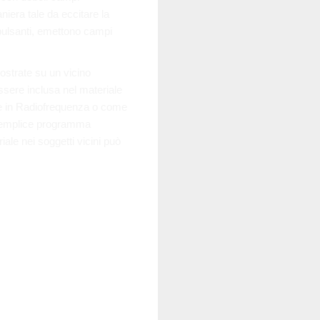
niera tale da eccitare la
pulsanti, emettono campi
ostrate su un vicino
ssere inclusa nel materiale
e in Radiofrequenza o come
 semplice programma
iale nei soggetti vicini può