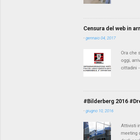
che il fi
state pun
Censura del web in ar
-
gennaio 04, 2017
Ora che s
oggi, arr
cittadini
arrivare 
AGCM (da
Matteo Re
che per l
#Bilderberg 2016 #Dres
sdoganame
-
giugno 10, 2016
un comune
censura. 
Attivisti 
meeting de