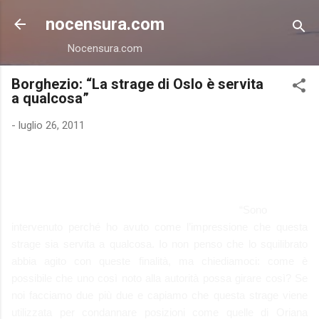
Passa ai contenuti principali
nocensura.com
Nocensura.com
Borghezio: “La strage di Oslo è servita
a qualcosa”
-
luglio 26, 2011
“Sono
intervenuto perché ho avuto come l’impressione che questa
strage sia servita a qualcosa. Io non penso che lo squilibrato
abbia agito con queste finalità, ma chiediamoci: come è
possibile che uno così noto alla autorità possa girare così? Se
noi facciamo due più due e capiamo che questa strage viene
utilizzata per condannare posizioni come quelle di Oriana