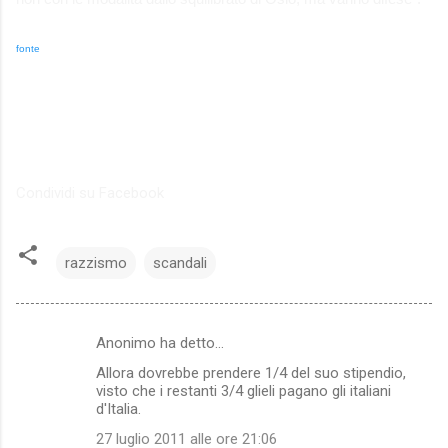
fonte
Condividi su Facebook
razzismo
scandali
Anonimo ha detto…
C
Allora dovrebbe prendere 1/4 del suo stipendio,
o
visto che i restanti 3/4 glieli pagano gli italiani
m
d'Italia.
m
27 luglio 2011 alle ore 21:06