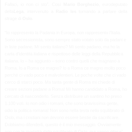
Fallaci, io non ci sto”. Così
Mario Borghezio
, eurodeputato
della
Lega
, intervenuto a
Radio Ies
tornando a parlare della
strage di
Oslo
.
“Io rappresento la Padania in Europa, non rappresento l’Italia.
Sono secessionista, sono sempre stato votato solo da padani e
in liste padane. Mi sento italiano? Mi sento padano, ma ho la
carta d’identità italiana e rispettoso delle leggi della Repubblica
italiana. Io – ha aggiunto – sono contro quelli che magnano a
Roma. Io a Roma ce magno? Io a Roma ce magno molto poco
perché ci vado poco e malvolentieri. Le poche volte che ci vado
cerco di starci poco. Ma tanta gente di Roma mi chiede di
creare sezioni padane a Roma! Mi hanno candidato a Roma, ho
cercato di nasconderlo. Senza distribuire un santino ho preso
1.100 voti. Io non odio i romani, che sono bravissima gente,
odio la politica romana! Non sono nella testa nello squilibrato di
Oslo, ma i cristiani non devono essere bestie da sacrificare.
Dobbiamo difenderli, questo è il mio messaggio. Ovviamente
non con le modalità dallo squilibrato di Oslo, ma vanno difese”.