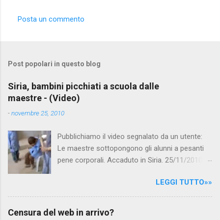
e
Posta un commento
n
t
i
Post popolari in questo blog
Siria, bambini picchiati a scuola dalle
maestre - (Video)
-
novembre 25, 2010
Pubblichiamo il video segnalato da un utente:
Le maestre sottopongono gli alunni a pesanti
pene corporali. Accaduto in Siria. 25/11/2010
questa mattina il celebre programma TV di
LEGGI TUTTO»»
Canale 5 "Forum" si è interessato al caso,
interpellando prontamente l'ambasciata siriana,
per fare luce sulla vicenda: è emerso che il
Censura del web in arrivo?
filmato, di cui le autorità siriane erano a