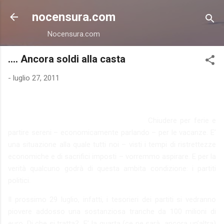
Passa ai contenuti principali
nocensura.com
Nocensura.com
.... Ancora soldi alla casta
-
luglio 27, 2011
Chiudere per ferie e
partire sereni – economicamente parlando – per le vacanze. E’
una situazione alla quale tutti noi – visti i tempi di ristrettezze
economiche e di sacrifici imposti – vorremmo aspirare. E per la
verità qualcuno godrà di questa ambita condizione: i partiti
politici.
Il prossimo 29 luglio, infatti, i tesorieri dei partiti si vedranno
piovere addosso una sostanziosa tranche da 100 milioni di
euro. Di che si tratta? E’ la quarta (ce ne sarà ancora un’altra)