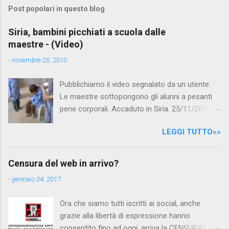
m
Post popolari in questo blog
m
e
Siria, bambini picchiati a scuola dalle
maestre - (Video)
n
t
-
novembre 25, 2010
i
Pubblichiamo il video segnalato da un utente:
Le maestre sottopongono gli alunni a pesanti
pene corporali. Accaduto in Siria. 25/11/2010
questa mattina il celebre programma TV di
LEGGI TUTTO»»
Canale 5 "Forum" si è interessato al caso,
interpellando prontamente l'ambasciata siriana,
per fare luce sulla vicenda: è emerso che il
Censura del web in arrivo?
filmato, di cui le autorità siriane erano a
-
gennaio 04, 2017
conoscenza, risale al 2004, e le maestre del
video sono state punite e allontanate dalla
Ora che siamo tutti iscritti ai social, anche
scuola. LEGGI IL SERVIZIO . staff
grazie alla libertà di espressione hanno
nocensura.com Condividi su Facebook
consentito fino ad oggi, arriva la CENSURA!