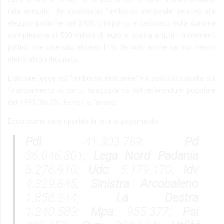
rata annuale del cosiddetto “rimborso elettorale” relativo alle
elezioni politiche del 2008. L’importo è calcolato sulla somma
complessiva di 503 milioni di euro e spetta a tutti i movimenti
politici che ottenuto almeno l’1% dei voti, anche se non hanno
eletto alcun deputato.
L’attuale legge sul “rimborso elettorale” ha sostituito quella sul
finanziamento ai partiti spazzata via dal referendum popolare
del 1993 (9o,3% dei voti a favore).
Ecco come sarà ripartita la rata in pagamento:
Pdl
: 41.303.789;
Pd
:
36.046.301;
Lega Nord Padania
:
8.276.910;
Udc
: 5.179.170;
Idv
:
4.329.845;
Sinistra Arcobaleno
:
1.858.244;
La Destra
:
1.240.583;
Mpa
: 955.377;
Psi
: