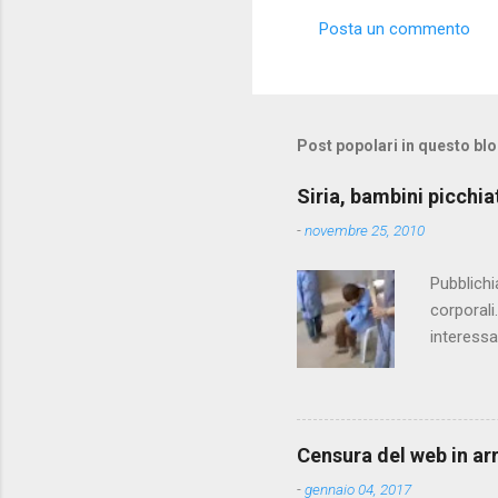
Posta un commento
C
o
m
m
Post popolari in questo bl
e
Siria, bambini picchia
n
-
novembre 25, 2010
t
i
Pubblichi
corporali
interessa
che il fi
state pun
Censura del web in ar
-
gennaio 04, 2017