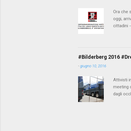
Ora che s
oggi, arr
cittadini
arrivare 
AGCM (da
Matteo Re
che per l
#Bilderberg 2016 #Dres
sdoganame
-
giugno 10, 2016
un comune
censura. 
Attivisti 
meeting de
dagli occ
posto, tr
evitando 
collegame
https://
ordine mo