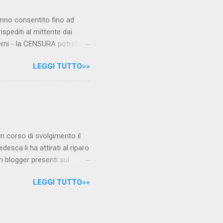
hanno consentito fino ad
ispediti al mittente dai
verni - la CENSURA potrebbe
rcato , nota anche come
LEGGI TUTTO»»
hé al governo non c'è più
 la faccia su quelle misure
sborsare per le banche allo
ere mentre fa la spesa come
niamo alla questione
è in corso di svolgimento il
desca li ha attirati al riparo
ri blogger presenti sul
Jones, e li ha arrestati,
LEGGI TUTTO»»
 durante l'ultimo
i La verità sul nuovo