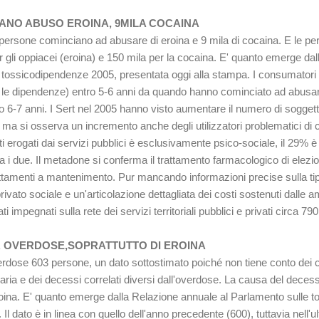
ZIANO ABUSO EROINA, 9MILA COCAINA
la persone cominciano ad abusare di eroina e 9 mila di cocaina. E le p
 gli oppiacei (eroina) e 150 mila per la cocaina. E' quanto emerge da
e tossicodipendenze 2005, presentata oggi alla stampa. I consumatori 
per le dipendenze) entro 5-6 anni da quando hanno cominciato ad abusar
6-7 anni. I Sert nel 2005 hanno visto aumentare il numero di soggetti
i, ma si osserva un incremento anche degli utilizzatori problematici di
ti erogati dai servizi pubblici è esclusivamente psico-sociale, il 29% è 
ra i due. Il metadone si conferma il trattamento farmacologico di elez
ttamenti a mantenimento. Pur mancando informazioni precise sulla tipo
 privato sociale e un'articolazione dettagliata dei costi sostenuti dalle a
 impegnati sulla rete dei servizi territoriali pubblici e privati circa 790
ER OVERDOSE,SOPRATTUTTO DI EROINA
rdose 603 persone, un dato sottostimato poiché non tiene conto dei ca
iaria e dei decessi correlati diversi dall'overdose. La causa del decesso
eroina. E' quanto emerge dalla Relazione annuale al Parlamento sulle 
Il dato è in linea con quello dell'anno precedente (600), tuttavia nell'