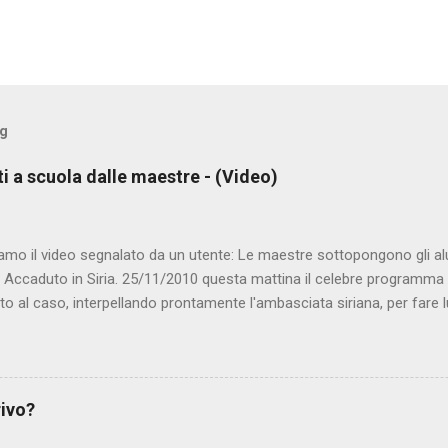
og
ti a scuola dalle maestre - (Video)
amo il video segnalato da un utente: Le maestre sottopongono gli al
. Accaduto in Siria. 25/11/2010 questa mattina il celebre programma 
to al caso, interpellando prontamente l'ambasciata siriana, per fare 
lmato, di cui le autorità siriane erano a conoscenza, risale al 2004, e 
ite e allontanate dalla scuola. LEGGI IL SERVIZIO . staff nocensura
rivo?