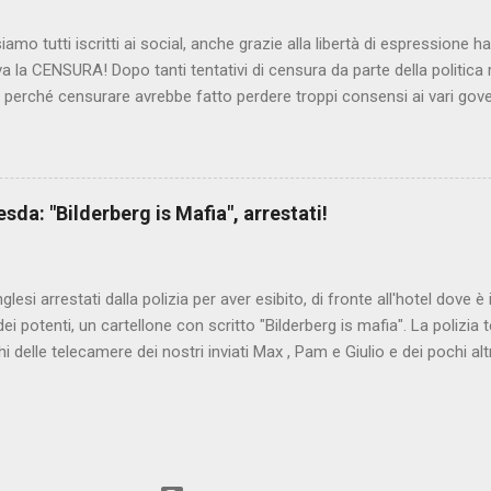
iamo tutti iscritti ai social, anche grazie alla libertà di espressione 
iva la CENSURA! Dopo tanti tentativi di censura da parte della politica r
 - perché censurare avrebbe fatto perdere troppi consensi ai vari go
dall'Antitrust, ovvero l' Autorità garante della concorrenza e del me
 non confondere con AGCOM) tra l'altro il momento è proprizio perc
nzi ma il buon Renziloni , controfigura di Renzi messo li per mettere
'ex sindaco di Firenze sarebbero state sconvenienti , dai miliardi da 
da: "Bilderberg is Mafia", arrestati!
nto della censura del web. Renzi è tornato a casa, a farsi riprend
 cittadino, e grazie alla propaganda tornerà in sella presto. Ma tor
Con la scusa di contrastare no...
inglesi arrestati dalla polizia per aver esibito, di fronte all'hotel dove 
i potenti, un cartellone con scritto "Bilderberg is mafia". La polizia te
hi delle telecamere dei nostri inviati Max , Pam e Giulio e dei pochi alt
a cui quelli del blog di controinformazione anglofona Infowars di Alex 
che la scena fosse ripresa. E' quanto raccontano i nostri amici inviati
nto in diretta, che potete vedere qui:
www.facebook.com/nocensura/videos/1189040361147055/ L'articolo d
ndiale : Dresda, espongono cartello "Bilderberg is mafia", arrestati!