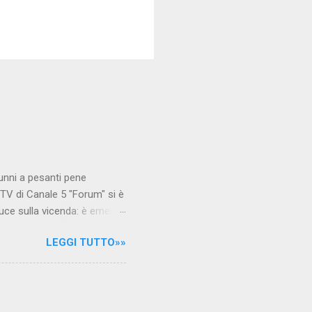
unni a pesanti pene
TV di Canale 5 "Forum" si è
luce sulla vicenda: è emerso
le maestre del video sono
LEGGI TUTTO»»
.com Condividi su Facebook