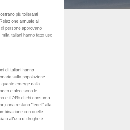
strano più tolleranti
 Relazione annuale al
i di persone approvano
 mila italiani hanno fatto uso
i di italiani hanno
pionaria sulla popolazione
E' quanto emerge dalla
acco e alcol sono le
ina e il 74% di chi consuma
ijuana restano "fedeli" alla
 combinazione con quelle
ciato all'uso di droghe è