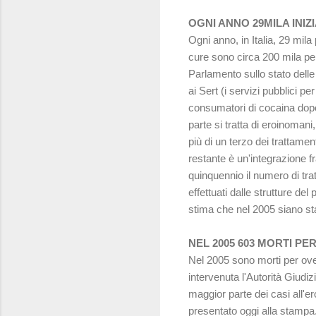
OGNI ANNO 29MILA INI
Ogni anno, in Italia, 29 mi
cure sono circa 200 mila per
Parlamento sullo stato dell
ai Sert (i servizi pubblici 
consumatori di cocaina dopo 
parte si tratta di eroinoman
più di un terzo dei trattamen
restante è un'integrazione f
quinquennio il numero di tra
effettuati dalle strutture del
stima che nel 2005 siano stati
NEL 2005 603 MORTI P
Nel 2005 sono morti per ove
intervenuta l'Autorità Giudiz
maggior parte dei casi all'
presentato oggi alla stampa. 