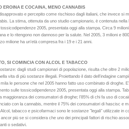
O EROINA E COCAINA, MENO CANNABIS
disapprovato e percepito come rischioso dagli italiani, che invece si mo
abis. La stima, ottenuta da uno studio campionario, è contenuta nella
e tossicodipendenze 2005, presentata oggi alla stampa. Circa 9 milion
uana e lo ritengono non dannoso per la salute. Nel 2005, 3 milioni e 800
zo milione ha un'età compresa fra i 19 e i 21 anni.
O, SI COMINCIA CON ALCOL E TABACCO
tanze: dagli studi campionari di popolazione, risulta che oltre 2 milion
nella vita di più sostanze illegali. Proiettando il dato dell'indagine cam
60 mila le persone che nel 2005 hanno fatto uso combinato di droghe. 
ento sulle tossicodipendenze 2005, presentata oggi alla stampa. Tab
la maggioranza dei consumatori di droghe; l'85% di chi fa uso di coca
nciato con la cannabis, mentre il 75% dei consumatori di hascisc e mar
. Alcol, tabacco e psicofarmaci sono le sostanze "legali" utilizzate in
a ancor più se si considera che uno dei principali fattori di rischio asso
anti o sedativi.