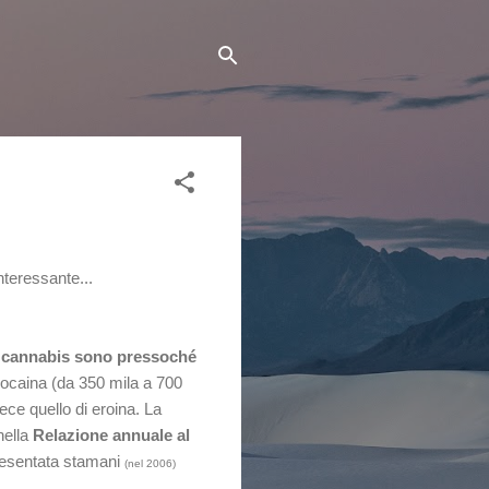
nteressante...
 di cannabis sono pressoché
cocaina (da 350 mila a 700
vece quello di eroina. La
nella
Relazione annuale al
resentata stamani
(nel 2006)