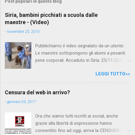
Post popolari in questo blog
m
e
Siria, bambini picchiati a scuola dalle
maestre - (Video)
n
t
-
novembre 25, 2010
i
Pubblichiamo il video segnalato da un utente:
Le maestre sottopongono gli alunni a pesanti
pene corporali. Accaduto in Siria. 25/11/2010
questa mattina il celebre programma TV di
LEGGI TUTTO»»
Canale 5 "Forum" si è interessato al caso,
interpellando prontamente l'ambasciata siriana,
per fare luce sulla vicenda: è emerso che il
Censura del web in arrivo?
filmato, di cui le autorità siriane erano a
-
gennaio 04, 2017
conoscenza, risale al 2004, e le maestre del
video sono state punite e allontanate dalla
Ora che siamo tutti iscritti ai social, anche
scuola. LEGGI IL SERVIZIO . staff
grazie alla libertà di espressione hanno
nocensura.com Condividi su Facebook
consentito fino ad oggi, arriva la CENSURA!