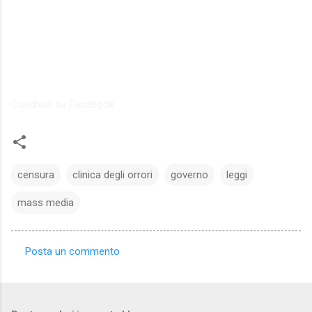
Condividi su Facebook
censura
clinica degli orrori
governo
leggi
mass media
Posta un commento
C
o
m