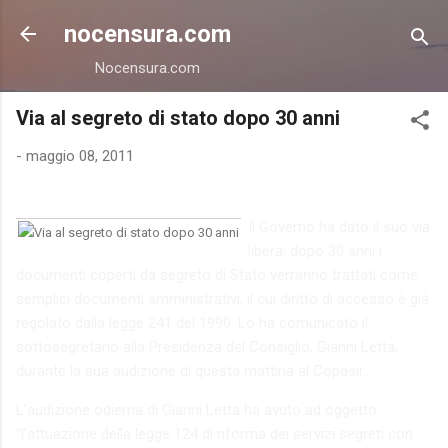
Passa ai contenuti principali
nocensura.com
Nocensura.com
Via al segreto di stato dopo 30 anni
-
maggio 08, 2011
Il Governo ha dato il suo via
libera: dopo 30 anni i
documenti coperti da segreto di Stato verranno trattati come
semplici documenti amministrativi, il cui diritto di accesso è già
regolato dalla legge 241 del 1990. Lo ha comunicato il
sottosegretario alla Presidenza del Consiglio, Gianni Letta,
durante la sua audizione di questa mattina al Copasir.
L'audizione odierna di Gianni Letta ha avuto ad oggetto
"l'attuazione della legge 124 di riforma dei servizi segreti con