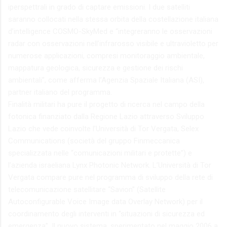
iperspettrali in grado di captare emissioni. I due satelliti
saranno collocati nella stessa orbita della costellazione italiana
d’intelligence COSMO-SkyMed e “integreranno le osservazioni
radar con osservazioni nell’infrarosso visibile e ultravioletto per
numerose applicazioni, compresi monitoraggio ambientale,
mappatura geologica, sicurezza e gestione dei rischi
ambientali”, come afferma l’Agenzia Spaziale Italiana (ASI),
partner italiano del programma.
Finalità militari ha pure il progetto di ricerca nel campo della
fotonica finanziato dalla Regione Lazio attraverso Sviluppo
Lazio che vede coinvolte l’Università di Tor Vergata, Selex
Communications (società del gruppo Finmeccanica
specializzata nelle “comunicazioni militari e protette”) e
l’azienda israeliana Lynx Photonic Network. L’Università di Tor
Vergata compare pure nel programma di sviluppo della rete di
telecomunicazione satellitare “Savion” (Satellite
Autoconfigurable Voice Image data Overlay Network) per il
coordinamento degli interventi in “situazioni di sicurezza ed
emergenza”. Il nuovo sistema, sperimentato nel maggio 2006 a