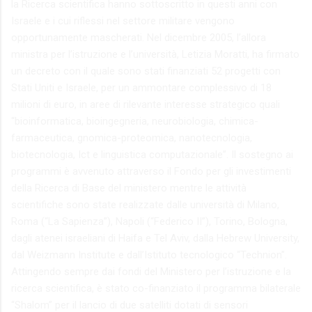
la Ricerca scientifica hanno sottoscritto in questi anni con
Israele e i cui riflessi nel settore militare vengono
opportunamente mascherati. Nel dicembre 2005, l’allora
ministra per l’istruzione e l’università, Letizia Moratti, ha firmato
un decreto con il quale sono stati finanziati 52 progetti con
Stati Uniti e Israele, per un ammontare complessivo di 18
milioni di euro, in aree di rilevante interesse strategico quali
“bioinformatica, bioingegneria, neurobiologia, chimica-
farmaceutica, gnomica-proteomica, nanotecnologia,
biotecnologia, Ict e linguistica computazionale”. Il sostegno ai
programmi è avvenuto attraverso il Fondo per gli investimenti
della Ricerca di Base del ministero mentre le attività
scientifiche sono state realizzate dalle università di Milano,
Roma (“La Sapienza”), Napoli (“Federico II”), Torino, Bologna,
dagli atenei israeliani di Haifa e Tel Aviv, dalla Hebrew University,
dal Weizmann Institute e dall’Istituto tecnologico “Technion”.
Attingendo sempre dai fondi del Ministero per l’istruzione e la
ricerca scientifica, è stato co-finanziato il programma bilaterale
“Shalom” per il lancio di due satelliti dotati di sensori