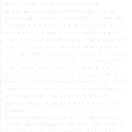
finanziere a capo del colosso internazionale delle
apparecchiature fotografiche per fototessera (Photo-Me
International Plc), riconosce annualmente ai vip distintisi nella
“difesa dei valori universali della giustizia, della democrazia e
del progresso”. La consegna del mini Nobel è avvenuta il 15
maggio a Tel Aviv nell’intervallo tra un incontro con il presidente
Shimon Peres e quello con il premier Benjamin Netanyahu,
mentre alla frontiera di Israele con il Libano e la Siria era in atto
la feroce repressione dei manifestanti che commemoravano la
Nakba, il giorno della “catastrofe” del 1948 quando con la
creazione dello stato d’Israele, decine di migliaia di palestinesi
furono costretti ad abbandonare la regione nativa. Almeno una
ventina le persone uccise dall’esercito, ancora una strage che
per l’ennesima volta non ha turbato l’élite politica ed
economica italiana che insegue lucrosi affari con le imprese
israeliane.
Il core business dell’asse Roma-Tel Aviv è rappresentato dal
mercato delle armi e specie con Berlusconi, l’Italia si è distinta
nel tessere sempre più proficue relazioni nel campo della