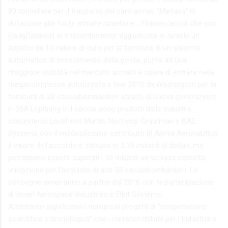
80 tonnellate per il trasporto dei carri armati “Merlava” in
dotazione alle forze armate israeliane... Finmeccanica che con
ElsagDatamat si è recentemente aggiudicata in Israele un
appalto da 10 milioni di euro per la fornitura di un sistema
automatico di smistamento della posta, punta ad una
maggiore visibilità nel mercato armato e spera di entrare nella
megacommessa autorizzata a fine 2010 da Washington per la
fornitura di 20 cacciabombardieri stealth di nuova generazione
F-35A Lightning II. I caccia sono prodotti dalle industrie
statunitensi Lockheed Martin, Northrop Grumman e BAE
Systems con il modestissimo contributo di Alenia Aeronautica.
Il valore dell’accordo è stimato in 2,75 miliardi di dollari, ma
potrebbero essere superati i 10 miliardi se venisse esercita
un’opzione per l’acquisto di altri 55 cacciabombardieri. Le
consegne avverranno a partire dal 2016 con la partecipazione
di Israel Aerospace Industries e Elbit Systems.
Altrettanto significativi i numerosi progetti di “cooperazione
scientifica e tecnologica” che i ministeri italiani per l’Industria e