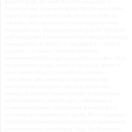
Acquistati grazie alle risorse del “Fondo europeo per le
frontiere esterne”, programma quadro 2007-08 contro i flussi
migratori, le apparecchiature hanno una portata di oltre 50
chilometri e sono appositamente progettate per individuare
imbarcazioni veloci di piccole dimensioni. Gli EL/M-2226 fanno
parte della famiglia di trasmettitori Linear Frequency Modulated
Continuous Wave (LFMCW) in X-band (dagli 8 ai 12.5 GHz di
frequenza)”, che operano emettendo microonde
estremamente pericolose per l’uomo, la fauna e la flora. Per la
loro installazione saranno sacrificate alcune aree protette e
riserve naturali di Puglia, Calabria, Sicilia e Sardegna.
L’altro pilastro della partnership è rappresentato dalle
esercitazioni dei reparti d’élite delle forze armate italo-
israeliane. Buona parte di esse si tengono da alcuni anni nei
grandi poligoni militari della Sardegna e nell’aeroporto di
Decimomannu (Cagliari). Gli ultimi giochi di guerra in grande
scala risalgono al novembre 2010, quando 38 aerei da guerra e
oltre 600 militari italiani ed israeliani si sono dati appuntamento
a Decimomannu per l’esercitazione “Vega”. Per diversi giorni