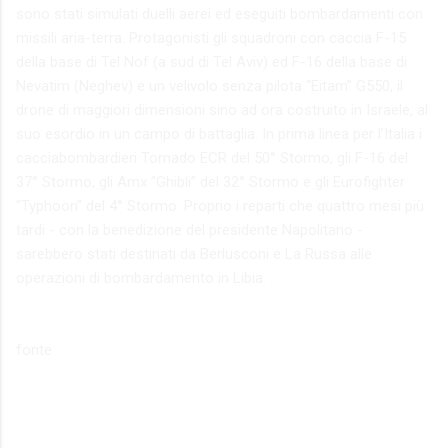
sono stati simulati duelli aerei ed eseguiti bombardamenti con
missili aria-terra. Protagonisti gli squadroni con caccia F-15
della base di Tel Nof (a sud di Tel Aviv) ed F-16 della base di
Nevatim (Neghev) e un velivolo senza pilota “Eitam” G550, il
drone di maggiori dimensioni sino ad ora costruito in Israele, al
suo esordio in un campo di battaglia. In prima linea per l’Italia i
cacciabombardieri Tornado ECR del 50° Stormo, gli F-16 del
37° Stormo, gli Amx ”Ghibli” del 32° Stormo e gli Eurofighter
”Typhoon” del 4° Stormo. Proprio i reparti che quattro mesi più
tardi - con la benedizione del presidente Napolitano -
sarebbero stati destinati da Berlusconi e La Russa alle
operazioni di bombardamento in Libia.
fonte