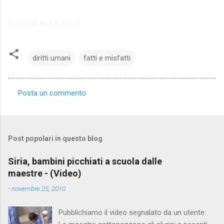
Condividi su Facebook
diritti umani
fatti e misfatti
Posta un commento
C
o
m
Post popolari in questo blog
m
e
Siria, bambini picchiati a scuola dalle
maestre - (Video)
n
t
-
novembre 25, 2010
i
Pubblichiamo il video segnalato da un utente: