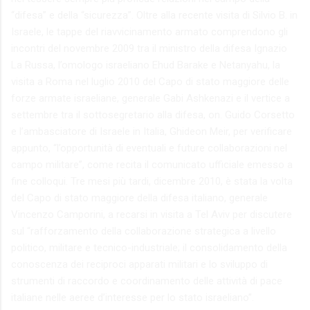
“difesa” e della “sicurezza”. Oltre alla recente visita di Silvio B. in
Israele, le tappe del riavvicinamento armato comprendono gli
incontri del novembre 2009 tra il ministro della difesa Ignazio
La Russa, l’omologo israeliano Ehud Barake e Netanyahu, la
visita a Roma nel luglio 2010 del Capo di stato maggiore delle
forze armate israeliane, generale Gabi Ashkenazi e il vertice a
settembre tra il sottosegretario alla difesa, on. Guido Corsetto
e l’ambasciatore di Israele in Italia, Ghideon Meir, per verificare
appunto, “l’opportunità di eventuali e future collaborazioni nel
campo militare”, come recita il comunicato ufficiale emesso a
fine colloqui. Tre mesi più tardi, dicembre 2010, è stata la volta
del Capo di stato maggiore della difesa italiano, generale
Vincenzo Camporini, a recarsi in visita a Tel Aviv per discutere
sul “rafforzamento della collaborazione strategica a livello
politico, militare e tecnico-industriale; il consolidamento della
conoscenza dei reciproci apparati militari e lo sviluppo di
strumenti di raccordo e coordinamento delle attività di pace
italiane nelle aeree d’interesse per lo stato israeliano”.