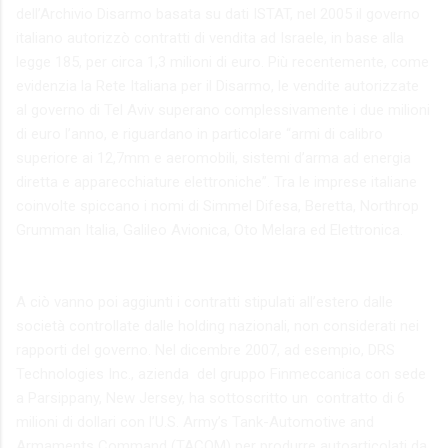
dell’Archivio Disarmo basata su dati ISTAT, nel 2005 il governo
italiano autorizzò contratti di vendita ad Israele, in base alla
legge 185, per circa 1,3 milioni di euro. Più recentemente, come
evidenzia la Rete Italiana per il Disarmo, le vendite autorizzate
al governo di Tel Aviv superano complessivamente i due milioni
di euro l’anno, e riguardano in particolare “armi di calibro
superiore ai 12,7mm e aeromobili, sistemi d’arma ad energia
diretta e apparecchiature elettroniche”. Tra le imprese italiane
coinvolte spiccano i nomi di Simmel Difesa, Beretta, Northrop
Grumman Italia, Galileo Avionica, Oto Melara ed Elettronica.
A ciò vanno poi aggiunti i contratti stipulati all’estero dalle
società controllate dalle holding nazionali, non considerati nei
rapporti del governo. Nel dicembre 2007, ad esempio, DRS
Technologies Inc., azienda del gruppo Finmeccanica con sede
a Parsippany, New Jersey, ha sottoscritto un contratto di 6
milioni di dollari con l’U.S. Army’s Tank-Automotive and
Armaments Command (TACOM) per produrre autoarticolati da