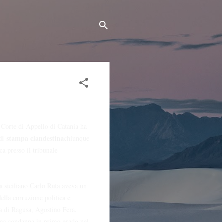
 Corte di Appello di Catania ha
stampa clandestina
 di
chiunque
ca presso il tribunale
ta siciliano Carlo Ruta aveva un
ella corruzione politica e
a di Ragusa, Agostino Fera,
una condanna in primo grado nel