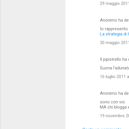
29 maggio 2011
m
m
Anonimo ha de
e
Io rappresento l
n
La strategia di
t
30 maggio 2011
i
Il pipistrello ha
Suona l'adunata 
16 luglio 2011 a
Anonimo ha de
sono con voi.
MA chi blogga e
19 novembre 20