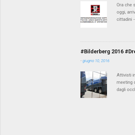
Ora che s
oggi, arr
cittadini
arrivare 
AGCM (da
Matteo Re
che per l
#Bilderberg 2016 #Dres
sdoganame
-
giugno 10, 2016
un comune
censura. 
Attivisti 
meeting de
dagli occ
posto, tr
evitando 
collegame
https://
ordine mo
http://ve