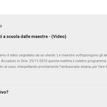
og
ti a scuola dalle maestre - (Video)
amo il video segnalato da un utente: Le maestre sottopongono gli al
. Accaduto in Siria. 25/11/2010 questa mattina il celebre programma 
to al caso, interpellando prontamente l'ambasciata siriana, per fare 
lmato, di cui le autorità siriane erano a conoscenza, risale al 2004, e 
ite e allontanate dalla scuola. LEGGI IL SERVIZIO . staff nocensura
rivo?