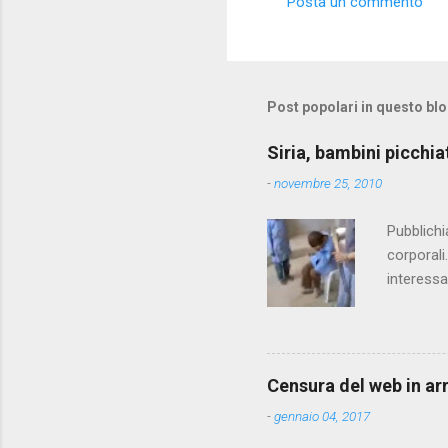
Posta un commento
Post popolari in questo bl
Siria, bambini picchia
-
novembre 25, 2010
Pubblichi
corporali
interessa
che il fi
state pun
Censura del web in ar
-
gennaio 04, 2017