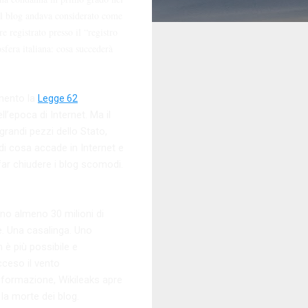
el blog andava considerato come
 registrato presso il “registro
sfera italiana: cosa succederà
amento la
Legge 62
ll’epoca di Internet. Ma il
grandi pezzi dello Stato,
 di cosa accade in Internet e
 far chiudere i blog scomodi.
no almeno 30 milioni di
e. Una casalinga. Uno
 è più possibile e
cceso il vento
informazione, Wikileaks apre
o la morte dei blog.