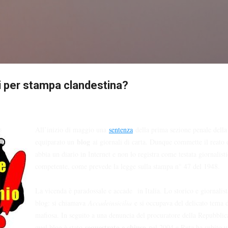
Passa ai contenuti principali
si per stampa clandestina?
All’inizio di maggio una
sentenza
della prima sezione penale della
blog
equiparato un
ai giornali di carta. Dunque commette il reato
abbia un diario in Internet e non lo registra come testata giornalisti
competente, come prevede la legge sulla stampa n° 47 del 1948.
La vicenda è paradossale e accade in Italia. Lo storico e giornalis
blog: si chiamava
Accadeinsicilia
e si occupava del delicato tema d
mafiosa. In seguito a una denuncia del procuratore della Repubblic
sequestrato e chiuso
quel blog è stato
nel 2004 e Ruta ha subito 