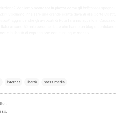
voluzione? Vogliamo
spagnoli
scendere in piazza come gli
Indignados
mondo? Vogliamo innalzare una grande scritta davanti alla Corte Costi
. Eggià: perché gli avvocati di Ruta faranno appello in Cassazio
stino!”
Italia ci sono 50 mila persone libere che hanno un blog e confidano n
mette la libertà di espressione con qualunque mezzo.
a
internet
libertà
mass media
tto…
i so.