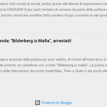
iamo tutti iscritti ai social, anche grazie alla libertà di espressione 
iva la CENSURA! Dopo tanti tentativi di censura da parte della politica r
 - perché censurare avrebbe fatto perdere troppi consensi ai vari go
dall'Antitrust, ovvero l' Autorità garante della concorrenza e del me
 non confondere con AGCOM) tra l'altro il momento è proprizio perc
nzi ma il buon Renziloni , controfigura di Renzi messo li per mettere
'ex sindaco di Firenze sarebbero state sconvenienti , dai miliardi da 
da: "Bilderberg is Mafia", arrestati!
nto della censura del web. Renzi è tornato a casa, a farsi riprend
 cittadino, e grazie alla propaganda tornerà in sella presto. Ma tor
Con la scusa di contrastare no...
inglesi arrestati dalla polizia per aver esibito, di fronte all'hotel dove 
i potenti, un cartellone con scritto "Bilderberg is mafia". La polizia te
hi delle telecamere dei nostri inviati Max , Pam e Giulio e dei pochi alt
a cui quelli del blog di controinformazione anglofona Infowars di Alex 
che la scena fosse ripresa. E' quanto raccontano i nostri amici inviati
nto in diretta, che potete vedere qui:
www.facebook.com/nocensura/videos/1189040361147055/ L'articolo d
ndiale : Dresda, espongono cartello "Bilderberg is mafia", arrestati!
Powered by Blogger
ritanwo.altervista.org/dresda-espongono-cartello-bilderberg-is-mafia-