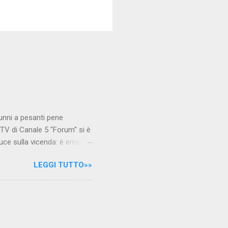
unni a pesanti pene
TV di Canale 5 "Forum" si è
luce sulla vicenda: è emerso
le maestre del video sono
LEGGI TUTTO»»
.com Condividi su Facebook