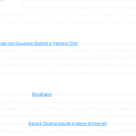
2008. Ora la Corte di Appello di Catania, nel 2011, ritiene che qu
mpio
La Repubblica, Il Corriere della Sera
o
Il Giornale
– è dunque doveva essere
del direttore responsabile e l’editore. La notizia farà discutere a lungo la blogo
per aver presentato in Parl
nde con Giuseppe Giulietti e Vannino Chiti
 approvata, con la quale si definisce la natura di prodotto editoriale ne
, è la
da parte di 
completa o scarsa conoscenza di cosa sia la Rete
liaia di burocrati gestiscono quintali di carta e non sanno quasi nulla
entenza, quindi, è un regalo alla politica cialtrona che tenterà ora di
. Soltanto
ne monitorizza 31 mila. Nel mondo esisto
la blog
BlogBabel
più. I blog nascono come diari liberi on line, può aprirne uno chiunqu
ersitario. Un operaio. Un filosofo. Chiunque. Ma adesso in Italia non
 Medioevo Digitale. Nel mondo arabo i blog e i social network hanno a
dente americano
e la libertà d’
Barack Obama plaude il valore di Internet
lomazie, e noi, in Italia, in un polveroso palazzo di giustizia, celebriam