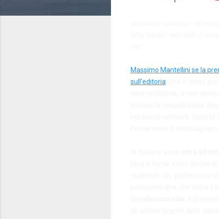
un giornale qualsiasi – ad ese
della stampa” indicando il nome 
ora?
Massimo Mantellini se la pre
, che è stata poi
sull’editoria
vero problema, a mio avviso
incluso la magistratura. Mig
nei social network. Questa s
Proveranno a imbavagliarci.
In Italia ci sono
oltre 50 mi
blog e forse sono anche di 
studente. Un professore univ
possiamo dire che inizia il
della
, il presi
democrazia
gli archivi segreti delle dip