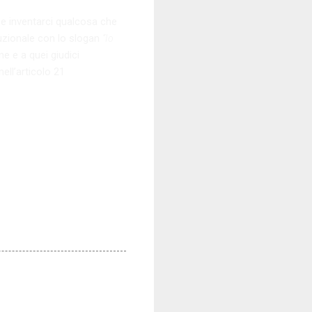
 e inventarci qualcosa che
tuzionale con lo slogan
“Io
ne e a quei giudici
ell’articolo 21