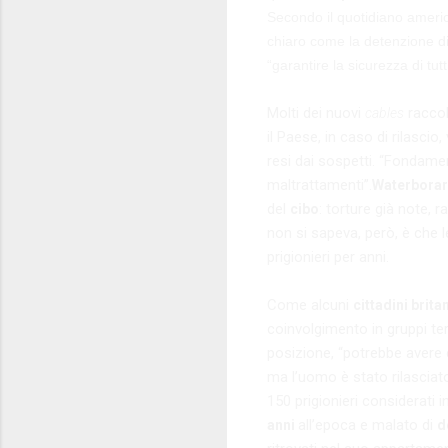
Secondo il quotidiano ameri
chiaro come la detenzione di 
“garantire la sicurezza di tutt
Molti dei nuovi
raccolg
cables
il Paese, in caso di rilascio
resi dai sospetti. “Fondame
maltrattamenti”.
Waterbora
del
: torture già note,
cibo
non si sapeva, però, è che l
prigionieri per anni.
Come alcuni
cittadini brita
coinvolgimento in gruppi te
posizione, “potrebbe avere 
ma l’uomo è stato rilasciato
150 prigionieri considerat
all’epoca e malato di
anni
d