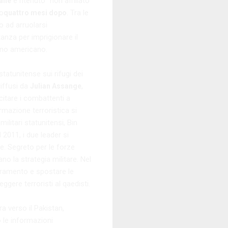
e ritenuto “non affiliato
mane
lo
. Tra le
quattro mesi dopo
o ad arruolarsi
tanza per imprigionare il
diano americano.
tatunitense sui rifugi dei
iffusi da
,
Julian Assange
citare i combattenti a
ormazione terroristica si
litari statunitensi, Bin
 2011, i due leader si
e. Segreto per le forze
o la strategia militare. Nel
stramento e spostare le
gere terroristi al qaedisti.
a verso il Pakistan,
 le informazioni