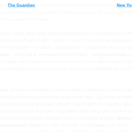
cano
The Guardian
– che ha pubblicato i documenti insieme al
New Yo
presunti terroristi a Guantanamo fosse più rivolta a “procurarsi informa
i e la custodia dei criminali”.
ono i profili creati dagli analisti statunitensi per ogni prigioniero. Il lo
, veniva classificato in ‘alto’, ‘medio’ o ‘basso’. La decisione veniva pre
nti inconsistenti – secondo The Guardian – o sulla base di oscure c
– una sorta di ‘annegamento controllato’ -,
o
rding
posizioni forzate
 raccontate dai testimoni e ammesse a mezza voce dalle stesse forz
e dichiarazioni rese in questo modo venissero considerate più che val
, detenuti nonostante le forze armate statunitensi fossero a co
nnici
rroristici. Potevano però sapere qualcosa di utile. Così come un mull
conoscenze privilegiate dei Talebani”. Conoscenze che il leader relig
 un anno dopo la decisione degli analisti della sua scarsa utilità. Il s
i innocenti ma comunque detenuti. Come il contadino afghano
Moham
. Sadiq era stato destinato a Guantanamo per alcuni “
emenza senile