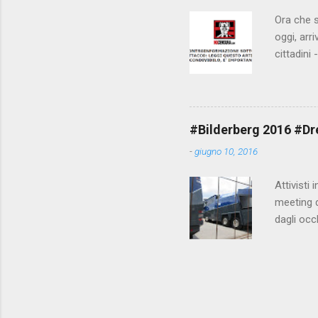
Ora che s
oggi, arr
cittadini
arrivare 
AGCM (da
Matteo Re
che per l
#Bilderberg 2016 #Dres
sdoganame
-
giugno 10, 2016
un comune
censura. 
Attivisti 
meeting de
dagli occ
posto, tr
evitando 
collegame
https://
ordine mo