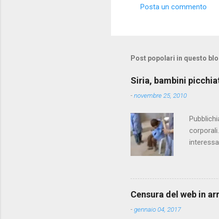
m
Posta un commento
e
n
t
i
Post popolari in questo bl
Siria, bambini picchia
-
novembre 25, 2010
Pubblichi
corporali
interessa
che il fi
state pun
Censura del web in ar
-
gennaio 04, 2017