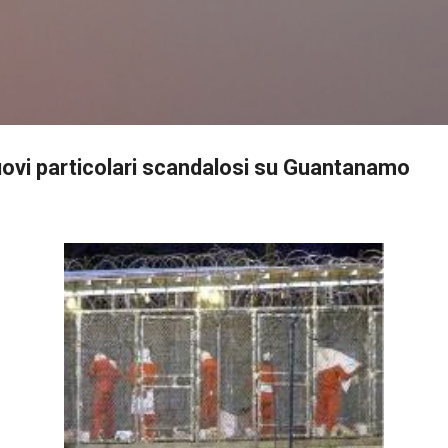
Passa ai contenuti principali
uovi particolari scandalosi su Guantanamo