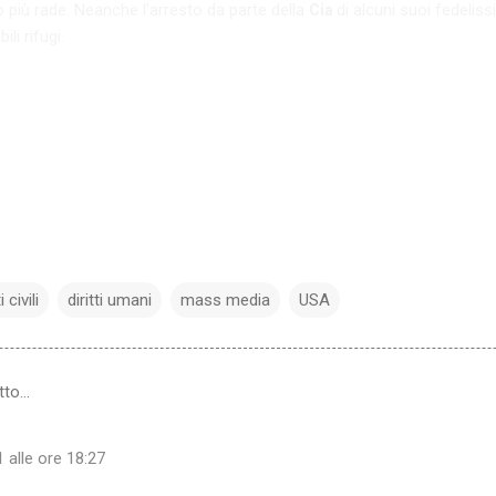
no più rade. Neanche l’arresto da parte della
di alcuni suoi fedelis
Cia
li rifugi.
i civili
diritti umani
mass media
USA
tto…
 alle ore 18:27