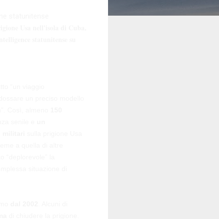
one statunitense
rigione Usa nell'isola di Cuba,
ntelligence statunitense su
tto “un viaggio
ndossare un preciso modello
n”. Così, almeno
150
nza senile e
un
 militari
sulla prigione Usa
ieme a quella di altre
to “deplorevole” la
mplessa situazione di
amo
dal 2002
. Alcuni di
ama
di chiudere la prigione.