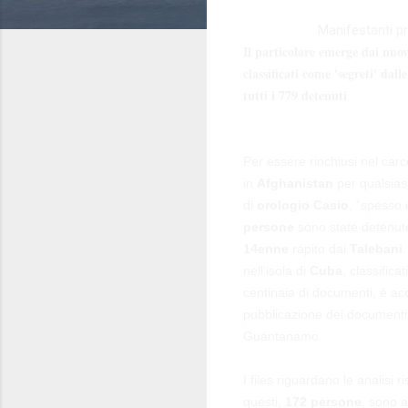
Manifestanti pr
Il particolare emerge dai nuovi
classificati come 'segreti' dal
tutti i 779 detenuti
Per essere rinchiusi nel car
in
Afghanistan
per qualsiasi
di
orologio Casio
, “spesso 
persone
sono state detenute
14enne
rapito dai
Talebani
nell’isola di
Cuba
, classifica
centinaia di documenti, è acc
pubblicazione dei documenti
Guantanamo.
I files riguardano le analisi r
questi,
172 persone
, sono a