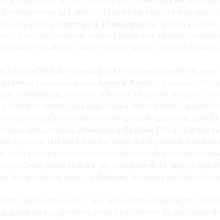
to e appartenenti al figlio. A Cuba è stato
interrogato per sei setti
di intelligence per gli Stati Uniti”. Eppure il suo rilascio è avvenuto so
’è poi quella di un
,
dai Talebani e costrett
ragazzino di 14 anni
rapito
tica. La sua frequentazione, seppur forzata, con i miliziani era abbas
 possibili contatti con i leader locali dei talebani”, riferisce il quoti
diffusi da Wikileaks riguarda anche le informazioni dell’intelligence s
e il suo vice egiziano
. Secondo i
d
in Laden
Ayman al Zawahiri
cables
 delle
, Bin Laden si trovava a Kandahar, impegnato a in
Torri Gemelle
e a “difendere l’Afghanistan dagli invasori stranieri”. I due capi della f
in macchina all’interno del Paese. Per paura di essere catturato dai mi
omando delle operazioni al
. Fino al dicembre del
Consiglio della Shura
unker segreto a
, sulle montagne dell’Afghanistan occidental
Tora Bora
ro uomini, che avrebbero incontrato regolarmente e con cui decidevan
oni, Bin Laden decise di ritirare tutti i combattenti dai campi di adde
se alcune delle sue mogli – in
, da sempre accusato di proteg
Pakistan
contri, nell’inverno del 2001, Bin Laden sarebbe scappato da Tora Bor
dai suoi protettori, somma poi restituita. Da quel momento
la dollari