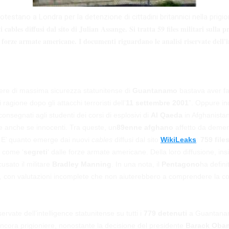
otestano a Londra per la detenzione di cittadini britannici nella prigi
 cables diffusi dal sito di Julian Assange. Si tratta 59 files militari sulla p
le forze armate americane. I documenti riguardano le analisi riservate dell'i
cere di massima sicurezza statunitense di
Guantanamo
bastava aver fa
 ragione dopo gli attacchi terroristi dell’
11 settembre 2001
”. Oppure i
consegnati agli studenti dei corsi di esplosivi di
Al Qaeda
in Afghanista
 anche se innocenti. Tra queste, un
89enne afghano
affetto da deme
. E’ quanto emerge dai nuovi
cables
diffusi dal sito
WikiLeaks
:
759 files
ti come ‘
segreti
‘ dalle forze armate americane. Della loro diffusione, ins
usato il militare
Bradley Manning
. In una nota, il
Pentagono
ha defini
, con valutazioni incomplete che non aiuterebbero a comprendere la co
iservate dell’intelligence statunitense su tutti i
779 detenuti
a Guantan
ncora prigioniere, nonostante la decisione del presidente
Barack Ob