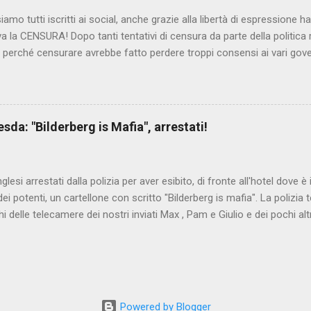
iamo tutti iscritti ai social, anche grazie alla libertà di espressione 
iva la CENSURA! Dopo tanti tentativi di censura da parte della politica r
 - perché censurare avrebbe fatto perdere troppi consensi ai vari go
dall'Antitrust, ovvero l' Autorità garante della concorrenza e del me
 non confondere con AGCOM) tra l'altro il momento è proprizio perc
nzi ma il buon Renziloni , controfigura di Renzi messo li per mettere
'ex sindaco di Firenze sarebbero state sconvenienti , dai miliardi da 
da: "Bilderberg is Mafia", arrestati!
nto della censura del web. Renzi è tornato a casa, a farsi riprend
 cittadino, e grazie alla propaganda tornerà in sella presto. Ma tor
Con la scusa di contrastare no...
inglesi arrestati dalla polizia per aver esibito, di fronte all'hotel dove 
i potenti, un cartellone con scritto "Bilderberg is mafia". La polizia te
hi delle telecamere dei nostri inviati Max , Pam e Giulio e dei pochi alt
a cui quelli del blog di controinformazione anglofona Infowars di Alex 
che la scena fosse ripresa. E' quanto raccontano i nostri amici inviati
nto in diretta, che potete vedere qui:
www.facebook.com/nocensura/videos/1189040361147055/ L'articolo d
ndiale : Dresda, espongono cartello "Bilderberg is mafia", arrestati!
Powered by Blogger