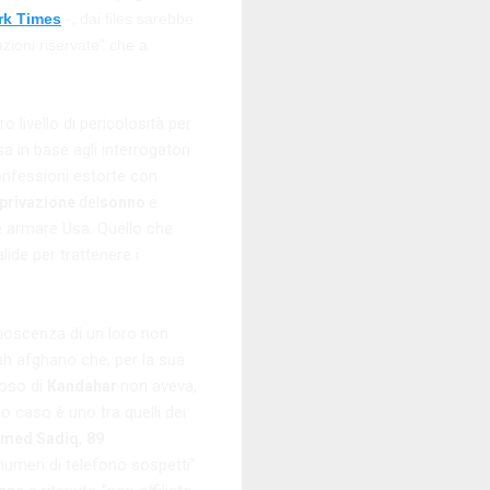
rk Times
-, dai files sarebbe
zioni riservate” che a
ro livello di pericolosità per
sa in base agli interrogatori
onfessioni estorte con
del
e
privazione
sonno
e armare Usa. Quello che
ide per trattenere i
noscenza di un loro non
ah afghano che, per la sua
ioso di
non aveva,
Kandahar
uo caso è uno tra quelli dei
,
med Sadiq
89
numeri di telefono sospetti”