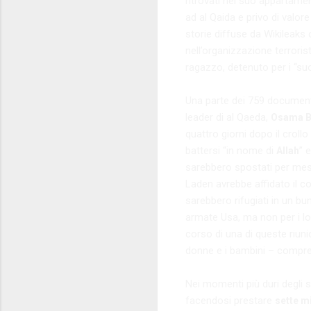
ritrovati nel suo appartamen
ad al Qaida e privo di valore 
storie diffuse da Wikileaks c
nell’organizzazione terroris
ragazzo, detenuto per i “suoi
Una parte dei 759 documenti 
leader di al Qaeda,
Osama B
quattro giorni dopo il crollo
battersi “in nome di
” 
Allah
sarebbero spostati per mesi 
Laden avrebbe affidato il c
sarebbero rifugiati in un b
armate Usa, ma non per i lo
corso di una di queste riuni
donne e i bambini – compre
Nei momenti più duri degli s
facendosi prestare
sette mi