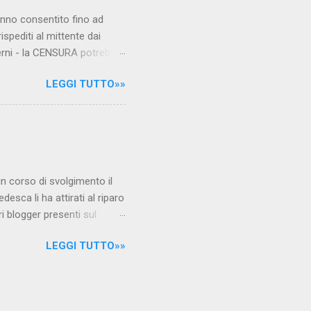
hanno consentito fino ad
ispediti al mittente dai
verni - la CENSURA potrebbe
rcato , nota anche come
LEGGI TUTTO»»
hé al governo non c'è più
 la faccia su quelle misure
sborsare per le banche allo
ere mentre fa la spesa come
niamo alla questione
è in corso di svolgimento il
desca li ha attirati al riparo
ri blogger presenti sul
Jones, e li ha arrestati,
LEGGI TUTTO»»
 durante l'ultimo
i La verità sul nuovo