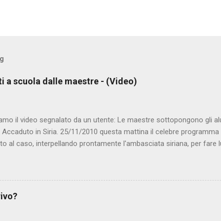
og
ti a scuola dalle maestre - (Video)
amo il video segnalato da un utente: Le maestre sottopongono gli al
. Accaduto in Siria. 25/11/2010 questa mattina il celebre programma 
to al caso, interpellando prontamente l'ambasciata siriana, per fare 
lmato, di cui le autorità siriane erano a conoscenza, risale al 2004, e 
ite e allontanate dalla scuola. LEGGI IL SERVIZIO . staff nocensura
rivo?