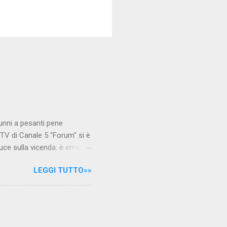
unni a pesanti pene
TV di Canale 5 "Forum" si è
luce sulla vicenda: è emerso
le maestre del video sono
LEGGI TUTTO»»
.com Condividi su Facebook