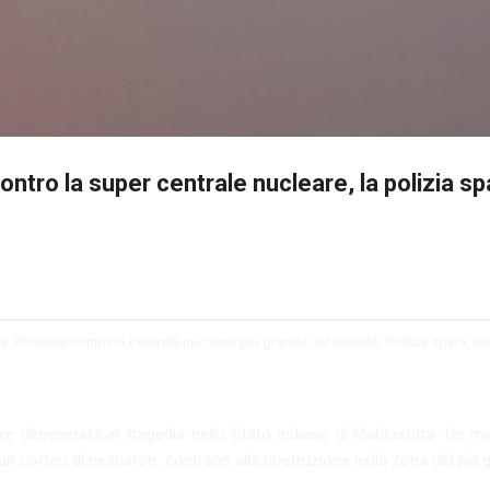
Passa ai contenuti principali
ontro la super centrale nucleare, la polizia sp
re degenerata in tragedia nello Stato indiano di Mahrashtra. Un mor
 e un corteo di pescatori, contrario alla costruzione nella zona del pi