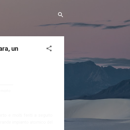
ara, un
to e molti feriti a seguito
ù grande impianto atomico del