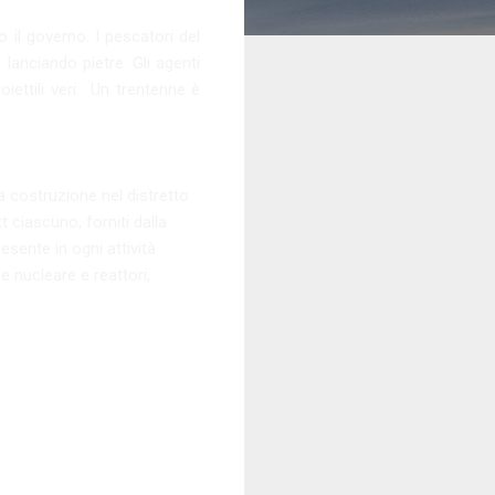
 il governo. I pescatori del
 lanciando pietre. Gli agenti
iettili veri. Un trentenne è
la costruzione nel distretto
 ciascuno, forniti dalla
esente in ogni attività
e nucleare e reattori,