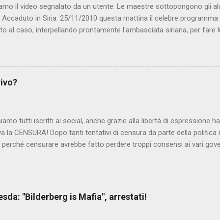
amo il video segnalato da un utente: Le maestre sottopongono gli al
. Accaduto in Siria. 25/11/2010 questa mattina il celebre programma 
to al caso, interpellando prontamente l'ambasciata siriana, per fare 
lmato, di cui le autorità siriane erano a conoscenza, risale al 2004, e 
ite e allontanate dalla scuola. LEGGI IL SERVIZIO . staff nocensura
rivo?
iamo tutti iscritti ai social, anche grazie alla libertà di espressione 
iva la CENSURA! Dopo tanti tentativi di censura da parte della politica r
 - perché censurare avrebbe fatto perdere troppi consensi ai vari go
dall'Antitrust, ovvero l' Autorità garante della concorrenza e del me
 non confondere con AGCOM) tra l'altro il momento è proprizio perc
nzi ma il buon Renziloni , controfigura di Renzi messo li per mettere
'ex sindaco di Firenze sarebbero state sconvenienti , dai miliardi da 
da: "Bilderberg is Mafia", arrestati!
nto della censura del web. Renzi è tornato a casa, a farsi riprend
 cittadino, e grazie alla propaganda tornerà in sella presto. Ma tor