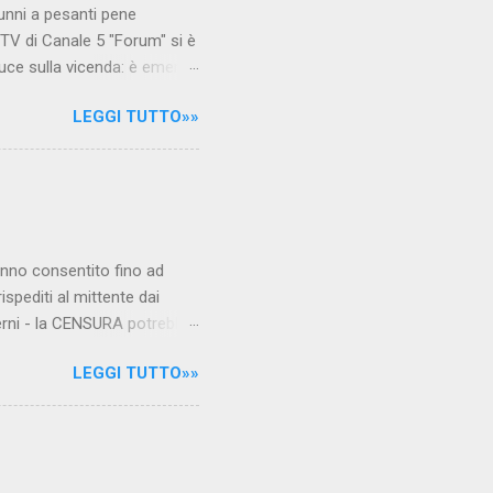
unni a pesanti pene
TV di Canale 5 "Forum" si è
luce sulla vicenda: è emerso
le maestre del video sono
LEGGI TUTTO»»
.com Condividi su Facebook
hanno consentito fino ad
ispediti al mittente dai
verni - la CENSURA potrebbe
rcato , nota anche come
LEGGI TUTTO»»
hé al governo non c'è più
 la faccia su quelle misure
sborsare per le banche allo
ere mentre fa la spesa come
niamo alla questione