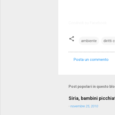
Condividi su Facebook
ambiente
diritti ci
Posta un commento
C
o
m
m
Post popolari in questo bl
e
Siria, bambini picchia
n
-
novembre 25, 2010
t