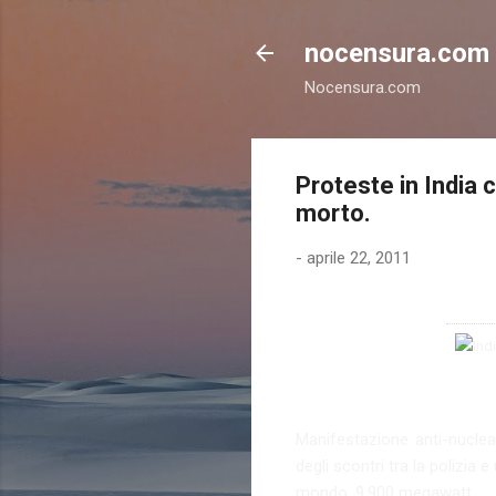
nocensura.com
Nocensura.com
Proteste in India c
morto.
-
aprile 22, 2011
Manifestazione anti-nuclea
degli scontri tra la polizia
mondo, 9.900 megawatt.