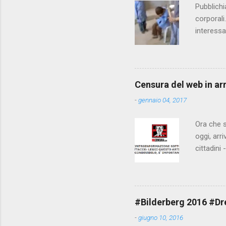
i
Pubblichi
corporali
interessa
che il fi
state pun
Censura del web in ar
-
gennaio 04, 2017
Ora che s
oggi, arr
cittadini
arrivare 
AGCM (da
Matteo Re
che per l
#Bilderberg 2016 #Dres
sdoganame
-
giugno 10, 2016
un comune