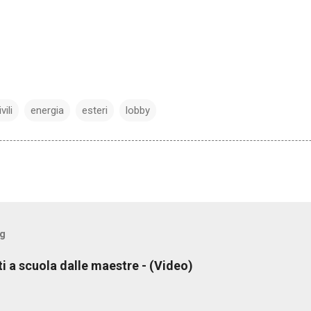
vili
energia
esteri
lobby
og
ti a scuola dalle maestre - (Video)