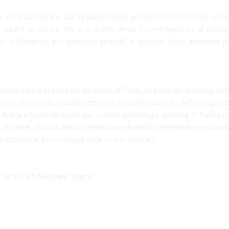
e sin dalla mattina del 18 aprile hanno protestato fortemente contro
 creato un corteo che si è diretto verso il commissariato di polizia,
i sfollgagenti, poi sparando proiettili di gomma, infine sparando pro
 sono nate a seguito del via libero ufficiale, da parte del governo, del
rande del mondo, caratterizzato da 6 reattori nucleari, 1650 megawatt
eva è l'azienda leader nel settore dell'energia atomica. E' l'unica pr
o: miniere, chimica, arricchimento, combustibili, ingegneria, propulsion
abilizzazione e stoccaggio delle scorie nucleari.
 del Forum Nucleare Italiano.