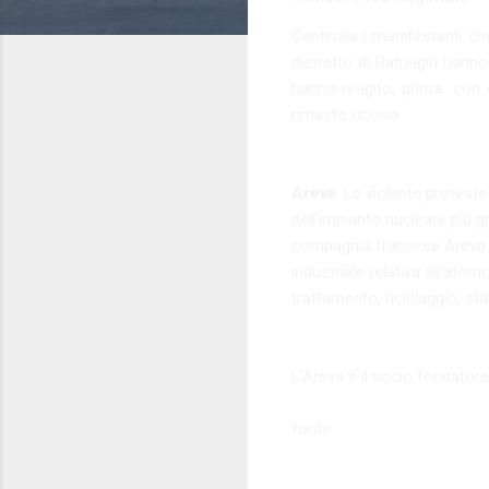
Centinaia i manifestanti ch
distretto di Ratnagiri hanno
hanno reagito, prima con gl
rimasto ucciso.
Areva
. Le violente proteste
dell'impianto nucleare più g
compagnia francese Areva. Ar
industriale relativa all'atom
trattamento, riciclaggio, st
L'Areva è il socio fondatore
fonte