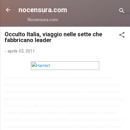
Passa ai contenuti principali
nocensura.com
Nocensura.com
Occulto Italia, viaggio nelle sette che
fabbricano leader
-
aprile 03, 2011
Scientology è entrata per alcuni anni nelle scuole italiane come ente
formatore sotto le vesti di “Applied Scholastics” quando Letizia Moratti era
ministro dell’Istruzione, mentre l’agopunturista ed ex dipietrista Scilipoti ha
fondato il “movimento olistico” facendosi consigliare dal gruppo piemontese
di Damanhur. Le sette sono tra noi e fanno proseliti: rappresentano grandi
network, hanno bisogno della politica e intrecciano rapporti di scambio.
Soprattutto, promettono felicità immediata: saranno le religioni di domani? E’
la domanda alla quale tentano di rispondere Gianni Del Vecchio e Stefano