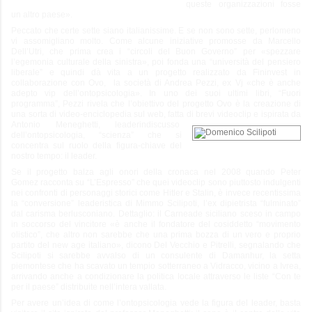
queste organizzazioni fosse
un altro paese».
Peccato che certe sette siano italianissime. E se non sono sette, perlomeno
vi assomigliano molto. Come alcune iniziative promosse da Marcello
Dell’Utri, che prima crea i “circoli del Buon Governo” per «spezzare
l’egemonia culturale della sinistra», poi fonda una “università del pensiero
liberale” e quindi dà vita a un progetto realizzato da Fininvest in
collaborazione con Ovo, la società di Andrea Pezzi, ex Vj «che è anche
adepto vip dell’ontopsicologia». In uno dei suoi ultimi libri, “Fuori
programma”, Pezzi rivela che l’obiettivo del progetto Ovo è la creazione di
una sorta di video-enciclopedia sul web, fatta di brevi videoclip e ispirata da
Antonio Meneghetti, leaderindiscusso
dell’ontopsicologia, “scienza” che si
concentra sul ruolo della figura-chiave del
nostro tempo: il leader.
Se il progetto balza agli onori della cronaca nel 2008 quando Peter
Gomez racconta su “L’Espresso” che quei videoclip sono piuttosto indulgenti
nei confronti di personaggi storici come Hitler e Stalin, è invece recentissima
la “conversione” leaderistica di Mimmo Scilipoti, l’ex dipietrista “fulminato”
dal carisma berlusconiano. Dettaglio: il Carneade siciliano sceso in campo
in soccorso del vincitore «è anche il fondatore del cosiddetto “movimento
olistico”, che altro non sarebbe che una prima bozza di un vero e proprio
partito del new age italiano», dicono Del Vecchio e Pitrelli, segnalando che
Scilipoti si sarebbe avvalso di un consulente di Damanhur, la setta
piemontese che ha scavato un tempio sotterraneo a Vidracco, vicino a Ivrea,
arrivando anche a condizionare la politica locale attraverso le liste “Con te
per il paese” distribuite nell’intera vallata.
Per avere un’idea di come l’ontopsicologia vede la figura del leader, basta