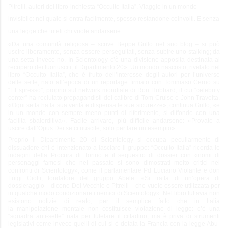
Pitrelli, autori del libro-inchiesta “Occulto Italia”. Viaggio in un mondo
invisibile: nel quale si entra facilmente, spesso restandone coinvolti. E senza
una legge che tuteli chi vuole andarsene.
«Da una comunità religiosa – scrive Beppe Grillo nel suo blog – si può
uscire liberamente, senza essere perseguitati, senza subire uno stalking; da
una setta invece no. In Scientology c’è una divisione apposita destinata al
recupero dei fuoriusciti, il Dipartimento 20». Un mondo nascosto, rivelato nel
libro “Occulto Italia”, che è frutto dell’interesse degli autori per l’universo
delle sette, nato all’epoca di un reportage firmato con Tommaso Cerno su
“L’Espresso”, proprio sul network mondiale di Ron Hubbard, il cui “celebrity
center” ha reclutato propagandisti del calibro di Tom Cruise e John Travolta.
«Ogni setta ha la sua verità e dispensa le sue sicurezze», continua Grillo, «e
in un mondo con sempre meno punti di riferimento, si diffonde con una
facilità sbalorditiva». Facile arrivare, più difficile andarsene: «Provate a
uscire dall’Opus Dei se ci riuscite, solo per fare un esempio».
Proprio il Dipartimento 20 di Scientology si occupa peculiarmente di
dissuadere chi è intenzionato a lasciare il gruppo: “Occulto Italia” ricorda le
indagini della Procura di Torino e il sequestro di dossier con «nomi di
personaggi famosi che nel passato si sono dimostrati molto critici nei
confronti di Scientology», come il parlamentare Pd Luciano Violante e don
Luigi Ciotti, fondatore del gruppo Abele. «Si tratta di un’opera di
dossieraggio – dicono Del Vecchio e Pitrelli – che vuole essere utilizzata per
in qualche modo condizionare i nemici di Scientology». Nel libro tuttavia non
esistono notizie di reato, per il semplice fatto che in Italia
la manipolazione mentale non costituisce violazione di legge: c’è una
“squadra anti-sette” nata per tutelare il cittadino, ma è priva di strumenti
legislativi come invece quelli di cui si è dotata la Francia con la legge Abu-