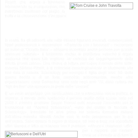
Picard, che
argina il fenomeno
intervenendo su manipolazioni che
potrebbero confinare col plagio, la
truffa e la circonvenzione d’incapace.
In realtà, fra gli aderenti alle sette italiane figurano avvocati, commercialisti,
liberi professionisti e imprenditori: «Parlando con i fuoriusciti – raccontano
gli autori di “Occulto Italia” – abbiamo incontrato anche persone con grande
spessore culturale». Il fenomeno rischia di proliferare «perché ti regala
qualcosa che quasi tutti vogliono: la certezza del raggiungimento della
felicità pronta cassa». Una chiave di lettura per capire il mondo delle sette,
osserva Stefano Pitrelli, è di collocarle cronologicamente in riferimento alla
loro data di nascita: Scientology per esempio è figlia degli anni ‘50, della
guerra fredda e di un forte connotato anticomunista, mentre altre
organizzazioni come Damanhur sono nate negli anni ’70, dalla cultura dei
“figli dei fiori” che spingeva la gente nelle “comuni”.
E’ un vasto arcipelago, con ramificazioni che si intrecciano con la politica, le
imprese, il mondo dello spettacolo e persino quello della scuola: solo nel
2008 il ministro prodiano Beppe Fioroni potè revocare l’accredito per la
formazione ad “Applied Scholastics”, «uno dei gruppi di facciata di
Scientology», introdotto tre anni prima nel sistema formativo italiano
dall’allora ministra Moratti. Anche così, le sette prosperano: per lo più
nell’ombra. Salvo dotarsi di organi di stampa, siti web e blog, ma soprattutto
uffici stampa e uffici di relazioni con il pubblico: «Alcuni li chiamano “uffici
per i rapporti con l’estero”
come se il mondo al di fuori di