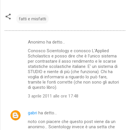
fatti e misfatti
Anonimo ha detto…
C
Conosco Scientology e conosco L'Applied
o
Scholastics e posso dire che è l'unico sistema
m
per contrastare il asso rendimento e le scarse
statistiche scolastiche italiane. E' un sistema di
m
STUDIO e niente di più (che funziona). Chi ha
voglia di informarsi a riguardo lo può fare,
e
tramite le fonti corrette (che non sono gli autori
n
di questo libro).
t
3 aprile 2011 alle ore 17:48
i
gabri
ha detto…
noto con piacere che questo post viene da un
anonimo... Scientology invece è una setta che