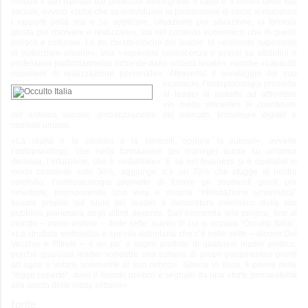
visitare il sito ispirato dal professor Meneghetti: il capo è il centro della vita
sociale, ovvero «colui che sa individuare la proporzione di come si muovono
i rapporti della vita e sa applicare, situazione per situazione, la formula
giusta per risolvere e realizzare», sia nel contesto economico che in quello
politico e culturale. Le tre caratteristiche del leader: la «evidente superiorità
di potenziale umano», una «superiore conoscenza e prassi su attitudini o
professioni particolarmente richieste dalla società locale», nonché «capacità
superiore di realizzazione personale». Attraverso il
sondaggio del suo
inconscio, l’ontopsicologia promette
al leader di aiutarlo ad affrontare
«in modo vincente» le coordinate
del sistema sociale: globalizzazione del mercato, tecnologie digitali e
capitale umano.
«La realtà o la conosci e la controlli, oppure la subisci», avverte
l’ontopsicologo, che nella formazione dei manager punta su un’arma
decisiva, l’intuizione, che è «infallibile». E se nel business si è operativi in
modo cosciente solo 30%, aggiunge, c’è un 70% che sfugge al nostro
controllo: l’ontopsicologia promette di fornire gli strumenti giusti per
rimediare, promuovendo una vera e propria “rifondazione umanistica”
basata proprio sul ruolo del leader, il dominatore mediatico della vita
pubblica planetaria degli ultimi decenni. Dall’economia alla politica, fino al
mondo – meno visibile – delle sette: quello di cui si occupa “Occulto Italia”.
«La struttura verticistica e spesso autoritaria che c’è nelle sette – dicono Del
Vecchio e Pitrelli – è un po’ il sogno proibito di qualsiasi leader politico,
perché qualsiasi leader vorrebbe una schiera di propri parlamentari pronti
ad agire e votare solamente al suo cenno». Specie in Italia, il paese delle
“logge coperte”, dove il mondo politico è segnato da una «forte permeabilità
alla spinta delle lobby settarie».
fonte