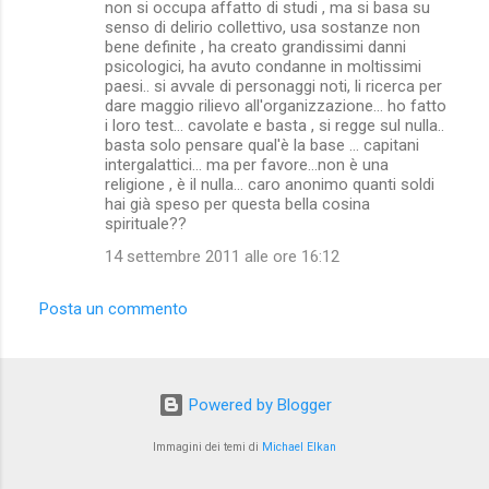
non si occupa affatto di studi , ma si basa su
senso di delirio collettivo, usa sostanze non
bene definite , ha creato grandissimi danni
psicologici, ha avuto condanne in moltissimi
paesi.. si avvale di personaggi noti, li ricerca per
dare maggio rilievo all'organizzazione... ho fatto
i loro test... cavolate e basta , si regge sul nulla..
basta solo pensare qual'è la base ... capitani
intergalattici... ma per favore...non è una
religione , è il nulla... caro anonimo quanti soldi
hai già speso per questa bella cosina
spirituale??
14 settembre 2011 alle ore 16:12
Posta un commento
Powered by Blogger
Immagini dei temi di
Michael Elkan