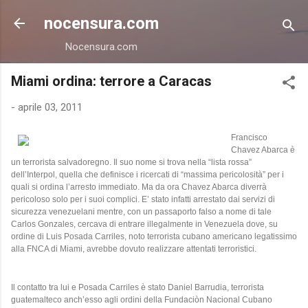
Passa ai contenuti principali
nocensura.com
Nocensura.com
Miami ordina: terrore a Caracas
-
aprile 03, 2011
Francisco
Chavez Abarca è
un terrorista salvadoregno. Il suo nome si trova nella “lista rossa”
dell’Interpol, quella che definisce i ricercati di “massima pericolosità” per i
quali si ordina l’arresto immediato. Ma da ora Chavez Abarca diverrà
pericoloso solo per i suoi complici. E’ stato infatti arrestato dai servizi di
sicurezza venezuelani mentre, con un passaporto falso a nome di tale
Carlos Gonzales, cercava di entrare illegalmente in Venezuela dove, su
ordine di Luis Posada Carriles, noto terrorista cubano americano legatissimo
alla FNCA di Miami, avrebbe dovuto realizzare attentati terroristici.
Il contatto tra lui e Posada Carriles è stato Daniel Barrudia, terrorista
guatemalteco anch’esso agli ordini della Fundaciòn Nacional Cubano