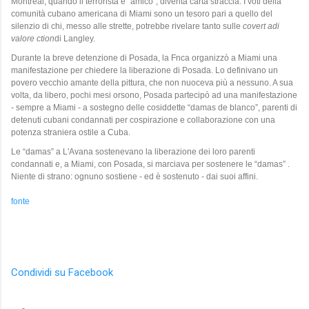
Montreal, quando il terrorista è “amico”, diventa carta straccia. I voti della
comunità cubano americana di Miami sono un tesoro pari a quello del
silenzio di chi, messo alle strette, potrebbe rivelare tanto sulle
covert adi
valore ction
di Langley.
Durante la breve detenzione di Posada, la Fnca organizzò a Miami una
manifestazione per chiedere la liberazione di Posada. Lo definivano un
povero vecchio amante della pittura, che non nuoceva più a nessuno. A sua
volta, da libero, pochi mesi orsono, Posada partecipò ad una manifestazione
- sempre a Miami - a sostegno delle cosiddette “damas de blanco”, parenti di
detenuti cubani condannati per cospirazione e collaborazione con una
potenza straniera ostile a Cuba.
Le “damas” a L'Avana sostenevano la liberazione dei loro parenti
condannati e, a Miami, con Posada, si marciava per sostenere le “damas” .
Niente di strano: ognuno sostiene - ed è sostenuto - dai suoi affini.
fonte
Condividi su Facebook