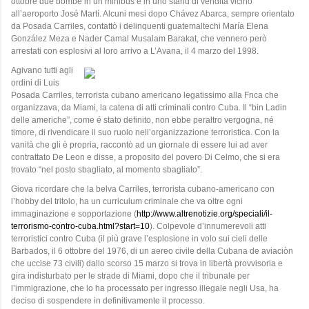
ottobre due bombe in un minibus e in uno stand di vendita vicino
all’aeroporto José Martí. Alcuni mesi dopo Chávez Abarca, sempre orientato
da Posada Carriles, contattò i delinquenti guatemaltechi María Elena
González Meza e Nader Camal Musalam Barakat, che vennero però
arrestati con esplosivi al loro arrivo a L’Avana, il 4 marzo del 1998.
Agivano tutti agli
ordini di Luis
Posada Carriles, terrorista cubano americano legatissimo alla Fnca che
organizzava, da Miami, la catena di atti criminali contro Cuba. Il “bin Ladin
delle americhe”, come é stato definito, non ebbe peraltro vergogna, né
timore, di rivendicare il suo ruolo nell’organizzazione terroristica. Con la
vanità che gli è propria, raccontò ad un giornale di essere lui ad aver
contrattato De Leon e disse, a proposito del povero Di Celmo, che si era
trovato “nel posto sbagliato, al momento sbagliato”.
Giova ricordare che la belva Carriles, terrorista cubano-americano con
l’hobby del tritolo, ha un curriculum criminale che va oltre ogni
immaginazione e sopportazione (
http://www.altrenotizie.org/speciali/il-
terrorismo-contro-cuba.html?start=10
). Colpevole d’innumerevoli atti
terroristici contro Cuba (il più grave l’esplosione in volo sui cieli delle
Barbados, il 6 ottobre del 1976, di un aereo civile della Cubana de aviaciòn
che uccise 73 civili) dallo scorso 15 marzo si trova in libertà provvisoria e
gira indisturbato per le strade di Miami, dopo che il tribunale per
l’immigrazione, che lo ha processato per ingresso illegale negli Usa, ha
deciso di sospendere in definitivamente il processo.