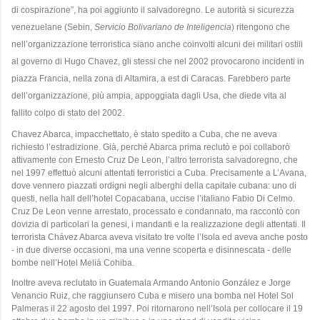
di cospirazione”, ha poi aggiunto il salvadoregno. Le autorità si sicurezza
venezuelane (Sebin,
Servicio Bolivariano de Inteligencia
) ritengono che
nell’organizzazione terroristica siano anche coinvolti alcuni dei militari ostili
al governo di Hugo Chavez, gli stessi che nel 2002 provocarono incidenti in
piazza Francia, nella zona di Altamira, a est di Caracas. Farebbero parte
dell’organizzazione, più ampia, appoggiata dagli Usa, che diede vita al
fallito colpo di stato del 2002.
Chavez Abarca, impacchettato, è stato spedito a Cuba, che ne aveva
richiesto l’estradizione. Già, perché Abarca prima reclutò e poi collaborò
attivamente con Ernesto Cruz De Leon, l’altro terrorista salvadoregno, che
nel 1997 effettuò alcuni attentati terroristici a Cuba. Precisamente a L’Avana,
dove vennero piazzati ordigni negli alberghi della capitale cubana: uno di
questi, nella hall dell’hotel Copacabana, uccise l’italiano Fabio Di Celmo.
Cruz De Leon venne arrestato, processato e condannato, ma raccontò con
dovizia di particolari la genesi, i mandanti e la realizzazione degli attentati. Il
terrorista Chávez Abarca aveva visitato tre volte l’Isola ed aveva anche posto
- in due diverse occasioni, ma una venne scoperta e disinnescata - delle
bombe nell’Hotel Meliá Cohiba.
Inoltre aveva reclutato in Guatemala Armando Antonio González e Jorge
Venancio Ruiz, che raggiunsero Cuba e misero una bomba nel Hotel Sol
Palmeras il 22 agosto del 1997. Poi ritornarono nell’Isola per collocare il 19