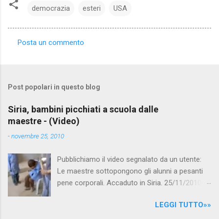
democrazia
esteri
USA
Posta un commento
C
o
m
Post popolari in questo blog
m
e
Siria, bambini picchiati a scuola dalle
maestre - (Video)
n
t
-
novembre 25, 2010
i
Pubblichiamo il video segnalato da un utente:
Le maestre sottopongono gli alunni a pesanti
pene corporali. Accaduto in Siria. 25/11/2010
questa mattina il celebre programma TV di
LEGGI TUTTO»»
Canale 5 "Forum" si è interessato al caso,
interpellando prontamente l'ambasciata siriana,