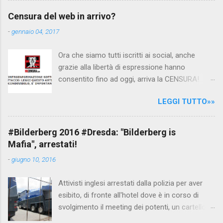
per fare luce sulla vicenda: è emerso che il
Censura del web in arrivo?
filmato, di cui le autorità siriane erano a
-
gennaio 04, 2017
conoscenza, risale al 2004, e le maestre del
video sono state punite e allontanate dalla
Ora che siamo tutti iscritti ai social, anche
scuola. LEGGI IL SERVIZIO . staff
grazie alla libertà di espressione hanno
nocensura.com Condividi su Facebook
consentito fino ad oggi, arriva la CENSURA!
Dopo tanti tentativi di censura da parte della
LEGGI TUTTO»»
politica rispediti al mittente dai cittadini - perché
censurare avrebbe fatto perdere troppi
consensi ai vari governi - la CENSURA potrebbe
#Bilderberg 2016 #Dresda: "Bilderberg is
arrivare dall'Antitrust, ovvero l' Autorità garante
Mafia", arrestati!
della concorrenza e del mercato , nota anche
-
giugno 10, 2016
come AGCM (da non confondere con AGCOM)
tra l'altro il momento è proprizio perché al
Attivisti inglesi arrestati dalla polizia per aver
governo non c'è più Matteo Renzi ma il buon
esibito, di fronte all'hotel dove è in corso di
Renziloni , controfigura di Renzi messo li per
svolgimento il meeting dei potenti, un cartellone
mettere la faccia su quelle misure che per l'ex
con scritto "Bilderberg is mafia". La polizia
sindaco di Firenze sarebbero state