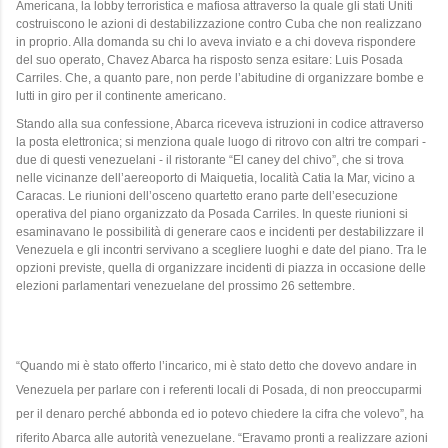
Americana, la lobby terroristica e mafiosa attraverso la quale gli stati Uniti
costruiscono le azioni di destabilizzazione contro Cuba che non realizzano
in proprio. Alla domanda su chi lo aveva inviato e a chi doveva rispondere
del suo operato, Chavez Abarca ha risposto senza esitare: Luis Posada
Carriles. Che, a quanto pare, non perde l’abitudine di organizzare bombe e
lutti in giro per il continente americano.
Stando alla sua confessione, Abarca riceveva istruzioni in codice attraverso
la posta elettronica; si menziona quale luogo di ritrovo con altri tre compari -
due di questi venezuelani - il ristorante “El caney del chivo”, che si trova
nelle vicinanze dell’aereoporto di Maiquetia, località Catia la Mar, vicino a
Caracas. Le riunioni dell’osceno quartetto erano parte dell’esecuzione
operativa del piano organizzato da Posada Carriles. In queste riunioni si
esaminavano le possibilità di generare caos e incidenti per destabilizzare il
Venezuela e gli incontri servivano a scegliere luoghi e date del piano. Tra le
opzioni previste, quella di organizzare incidenti di piazza in occasione delle
elezioni parlamentari venezuelane del prossimo 26 settembre.
“Quando mi è stato offerto l’incarico, mi è stato detto che dovevo andare in
Venezuela per parlare con i referenti locali di Posada, di non preoccuparmi
per il denaro perché abbonda ed io potevo chiedere la cifra che volevo”, ha
riferito Abarca alle autorità venezuelane. “Eravamo pronti a realizzare azioni