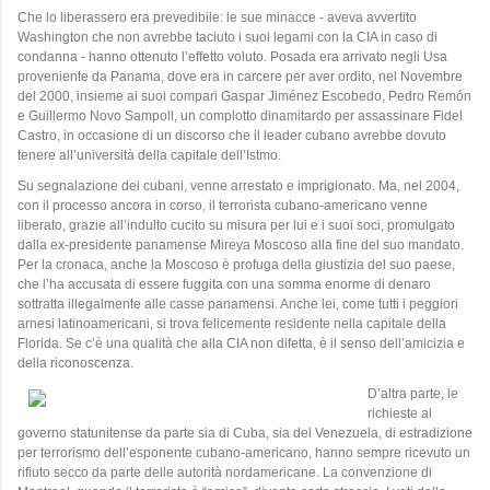
Che lo liberassero era prevedibile: le sue minacce - aveva avvertito
Washington che non avrebbe taciuto i suoi legami con la CIA in caso di
condanna - hanno ottenuto l’effetto voluto. Posada era arrivato negli Usa
proveniente da Panama, dove era in carcere per aver ordito, nel Novembre
del 2000, insieme ai suoi compari Gaspar Jiménez Escobedo, Pedro Remón
e Guillermo Novo Sampoll, un complotto dinamitardo per assassinare Fidel
Castro, in occasione di un discorso che il leader cubano avrebbe dovuto
tenere all’università della capitale dell’Istmo.
Su segnalazione dei cubani, venne arrestato e imprigionato. Ma, nel 2004,
con il processo ancora in corso, il terrorista cubano-americano venne
liberato, grazie all’indulto cucito su misura per lui e i suoi soci, promulgato
dalla ex-presidente panamense Mireya Moscoso alla fine del suo mandato.
Per la cronaca, anche la Moscoso è profuga della giustizia del suo paese,
che l’ha accusata di essere fuggita con una somma enorme di denaro
sottratta illegalmente alle casse panamensi. Anche lei, come tutti i peggiori
arnesi latinoamericani, si trova felicemente residente nella capitale della
Florida. Se c’è una qualità che alla CIA non difetta, è il senso dell’amicizia e
della riconoscenza.
D’altra parte, le
richieste al
governo statunitense da parte sia di Cuba, sia del Venezuela, di estradizione
per terrorismo dell’esponente cubano-americano, hanno sempre ricevuto un
rifiuto secco da parte delle autorità nordamericane. La convenzione di