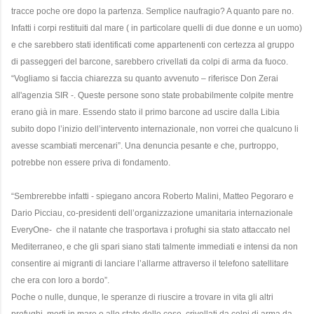
tracce poche ore dopo la partenza. Semplice naufragio? A quanto pare no.
Infatti i corpi restituiti dal mare ( in particolare quelli di due donne e un uomo)
e che sarebbero stati identificati come appartenenti con certezza al gruppo
di passeggeri del barcone, sarebbero crivellati da colpi di arma da fuoco.
“Vogliamo si faccia chiarezza su quanto avvenuto – riferisce Don Zerai
all'agenzia SIR -. Queste persone sono state probabilmente colpite mentre
erano già in mare. Essendo stato il primo barcone ad uscire dalla Libia
subito dopo l’inizio dell’intervento internazionale, non vorrei che qualcuno li
avesse scambiati mercenari”.
Una denuncia pesante e che, purtroppo,
potrebbe non essere priva di fondamento.
“Sembrerebbe infatti - spiegano ancora Roberto Malini, Matteo Pegoraro e
Dario Picciau, co-presidenti dell’organizzazione umanitaria internazionale
EveryOne- che il natante che trasportava i profughi sia stato attaccato nel
Mediterraneo, e che gli spari siano stati talmente immediati e intensi da non
consentire ai migranti di lanciare l’allarme attraverso il telefono satellitare
che era con loro a bordo”.
Poche o nulle, dunque, le speranze di riuscire a trovare in vita gli altri
profughi, morti in mare o allo stato delle cose, crivellati da colpi di arma da