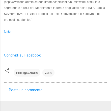
(http://www.eda.admin.ch/eda/it/home/topics/intla/humlaw/ihci.html), la cui
segreteria è diretta dal Dipartimento federale degli affari esteri (DFAE) della
Svizzera, ovvero lo Stato depositario della Convenzione di Ginevra e dei
protocolli aggiuntivi.”
fonte
Condividi su Facebook
immigrazione
varie
Posta un commento
C
o
m