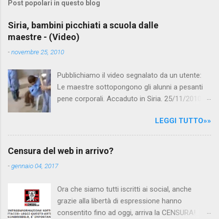
Post popolari in questo blog
m
e
Siria, bambini picchiati a scuola dalle
maestre - (Video)
n
t
-
novembre 25, 2010
i
Pubblichiamo il video segnalato da un utente:
Le maestre sottopongono gli alunni a pesanti
pene corporali. Accaduto in Siria. 25/11/2010
questa mattina il celebre programma TV di
LEGGI TUTTO»»
Canale 5 "Forum" si è interessato al caso,
interpellando prontamente l'ambasciata siriana,
per fare luce sulla vicenda: è emerso che il
Censura del web in arrivo?
filmato, di cui le autorità siriane erano a
-
gennaio 04, 2017
conoscenza, risale al 2004, e le maestre del
video sono state punite e allontanate dalla
Ora che siamo tutti iscritti ai social, anche
scuola. LEGGI IL SERVIZIO . staff
grazie alla libertà di espressione hanno
nocensura.com Condividi su Facebook
consentito fino ad oggi, arriva la CENSURA!