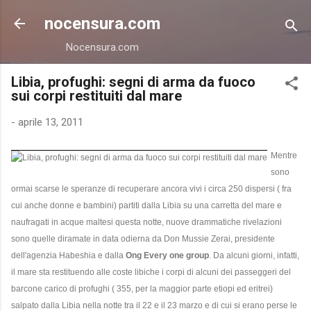
Passa ai contenuti principali
nocensura.com
Nocensura.com
Libia, profughi: segni di arma da fuoco
sui corpi restituiti dal mare
-
aprile 13, 2011
Mentre
sono
ormai scarse le speranze di recuperare ancora vivi i circa 250 dispersi ( fra
cui anche donne e bambini) partiti dalla Libia su una carretta del mare e
naufragati in acque maltesi questa notte, nuove drammatiche rivelazioni
sono quelle diramate in data odierna da Don Mussie Zerai, presidente
dell'agenzia Habeshia e dalla
Ong Every one group
. Da alcuni giorni, infatti,
il mare sta restituendo alle coste libiche i corpi di alcuni dei passeggeri del
barcone carico di profughi ( 355, per la maggior parte etiopi ed eritrei)
salpato dalla Libia nella notte tra il 22 e il 23 marzo e di cui si erano perse le