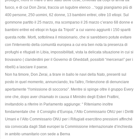
fuoco, e di cui Don Zerai, traccia un lugubre elenco ...“oggi piangiamo più di
400 persone, 250 uomini, 62 donne, 13 bambini eritrei, oltre 10 etiopi. Sul
gommone partito il 25 marzo, ma scomparso il 26 marzo c’erano 68 donne e
bambini eritrei ed etiopi in fuga da Tripoli” a cui vanno aggiunti i 150 spariti
questa notte. Morti, sottolinea il missionario, che si sarebbero potute evitare
con l'intervento della comunità europea a cui era ben nota la presenza di
profughi e rifugiati in Libia, impossibilitati, vista la delicata situazione in cui si
trovavano ( clandestini per il Governo di Gheddafi, possibili “mercenari” per i
ribelli) a lasciare il paese.
Non ha timore, Don Zerai, a tirare in ballo le navi della Nato, presenti sul
posto in quel momento, annunciando, tra l'altro, l'intenzione di denunciare
apertamente “l'omissione di soccorso”. Mentre si spinge oltre il gruppo Every
one che, dopo aver chiamato in causa il Ministro degli Esteri Frattini,
invitandolo a riferire in Parlamento aggiunge: “ Riteniamo inoltre
fondamentale che il Consiglio d’Europa, l’Alto Commissario ONU per i Diritti
Umani e l’Alto Commissario ONU per i Rifugiati esercitino pressioni affinché
sia convocata dagli Stati europei la Commissione internazionale d’inchiesta
in ambito umanitario con sede a Berna