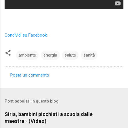
Condividi su Facebook
ambiente
energia
salute
sanità
Posta un commento
C
o
m
Post popolari in questo blog
m
e
Siria, bambini picchiati a scuola dalle
maestre - (Video)
n