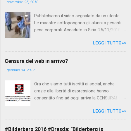
t
-
novembre 25, 2010
i
Pubblichiamo il video segnalato da un utente:
Le maestre sottopongono gli alunni a pesanti
pene corporali. Accaduto in Siria. 25/11/2010
questa mattina il celebre programma TV di
LEGGI TUTTO»»
Canale 5 "Forum" si è interessato al caso,
interpellando prontamente l'ambasciata siriana,
per fare luce sulla vicenda: è emerso che il
Censura del web in arrivo?
filmato, di cui le autorità siriane erano a
-
gennaio 04, 2017
conoscenza, risale al 2004, e le maestre del
video sono state punite e allontanate dalla
Ora che siamo tutti iscritti ai social, anche
scuola. LEGGI IL SERVIZIO . staff
grazie alla libertà di espressione hanno
nocensura.com Condividi su Facebook
consentito fino ad oggi, arriva la CENSURA!
Dopo tanti tentativi di censura da parte della
LEGGI TUTTO»»
politica rispediti al mittente dai cittadini - perché
censurare avrebbe fatto perdere troppi
consensi ai vari governi - la CENSURA potrebbe
#Bilderberg 2016 #Dresda: "Bilderberg is