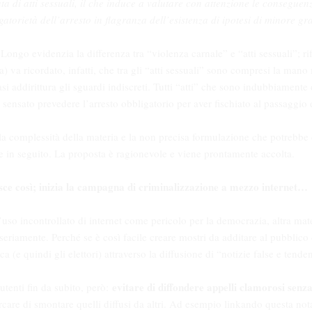
a di atti sessuali, il che induce a valutare con attenzione le consegue
igatorietà dell’arresto in flagranza dell’esistenza di ipotesi di minore gra
i Longo evidenzia la differenza tra “violenza carnale” e “atti sessuali”; 
a) va ricordato, infatti, che tra gli “atti sessuali” sono compresi la mano 
si addirittura gli sguardi indiscreti. Tutti “atti” che sono indubbiamente 
sensato prevedere l’arresto obbligatorio per aver fischiato al passaggio
a complessità della materia e la non precisa formulazione che potrebbe d
e in seguito. La proposta è ragionevole e viene prontamente accolta.
nisce così; inizia la campagna di criminalizzazione a mezzo internet…
ll’uso incontrollato di internet come pericolo per la democrazia, altra ma
seriamente. Perché se è così facile creare mostri da additare al pubblico d
a (e quindi gli elettori) attraverso la diffusione di “notizie false e te
evitare di diffondere appelli clamorosi senza
tenti fin da subito, però:
care di smontare quelli diffusi da altri. Ad esempio linkando questa n