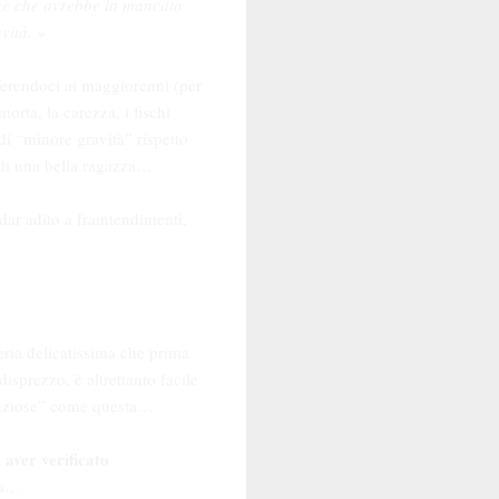
nze che avrebbe la mancata
vità. »
riferendoci ai maggiorenni (per
morta, la carezza, i fischi
di “minore gravità” rispetto
 di una bella ragazza…
ar adito a fraintendimenti,
teria delicatissima che prima
isprezzo, è altrettanto facile
ndenziose” come questa…
 aver verificato
ota…