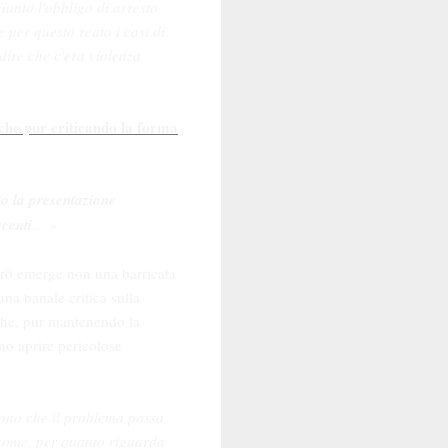
iunto l'obbligo di arresto
e per questo reato i casi di
dire che c'era violenza
che pur criticando la forma
o la presentazione
scenti
… »
però emerge non una barricata
una banale critica sulla
 che, pur mantenendo la
ano aprire pericolose
ono che il problema possa
come, per quanto riguarda