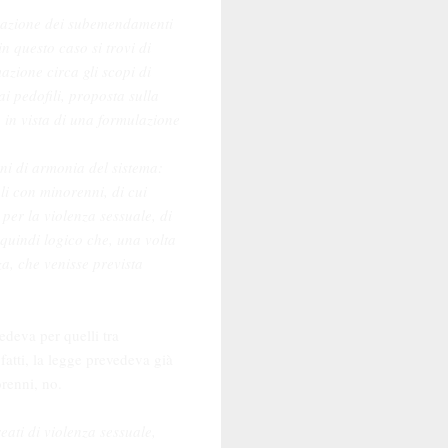
strazione dei subemendamenti
n questo caso si trovi di
azione circa gli scopi di
i pedofili, proposta sulla
 in vista di una formulazione
ni di armonia del sistema:
ali con minorenni, di cui
 per la violenza sessuale, di
 quindi logico che, una volta
nza, che venisse prevista
edeva per quelli tra
atti, la legge prevedeva già
orenni, no.
eati di violenza sessuale,