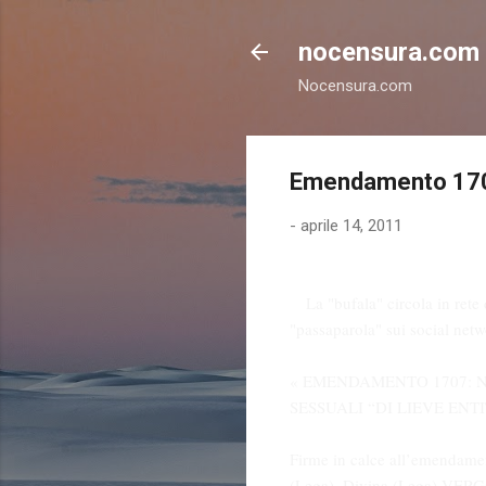
nocensura.com
Nocensura.com
Emendamento 1707 
-
aprile 14, 2011
La "bufala" circola in rete
"passaparola" sui social netw
« EMENDAMENTO 1707: N
SESSUALI “DI LIEVE ENTI
Firme in calce all’emendamen
(Lega), Divina (Lega) V