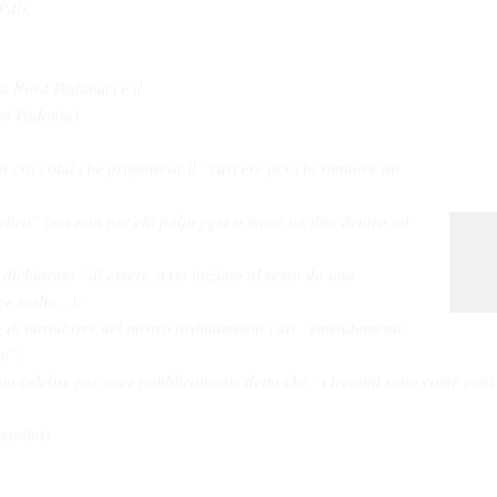
Pdl),
a Nord Padania) e il
rd Padania).
olo era colui che proponeva il “carcere per chi rimuove un
bblico” (ma non per chi palpeggia o mette un dito dentro ad
a dichiarato “di essere stato iniziato al sesso da una
sce molto…);
o di introdurre nel nostro ordinamento vari “emendamenti
ti”;
uto celebre per aver pubblicamente detto che “i trentini sono come cani
ssolini).