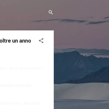
oltre un anno
ersi, grazie in particolare al
OMPIERE VIOLENZE
 Berselli (PdL), Mazzatorta