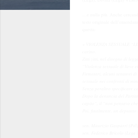
…e nulla più. Anche cercando
testo originale dell’emendame
questa:
« VIOLENZA SESSUALE “LIE
carino.
Zitti zitti, nel disegno di l
“Violenza sessuale di lieve e
Firmatari, alcuni senatori di
sessuale nei confronti di min
Senza peraltro specificare co
Dopo la denuncia del Partito
capito”, il “non pensavo che 
Poi, finalmente, un deputato
sen. Maurizio Gasparri (Pdl)
sen. Federico Bricolo (Lega