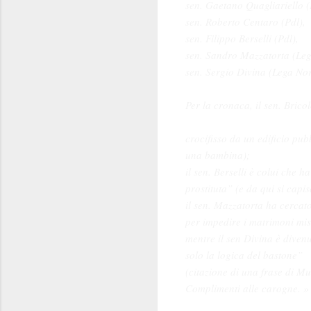
sen. Gaetano Quagliariello (
sen. Roberto Centaro (Pdl),
sen. Filippo Berselli (Pdl),
sen. Sandro Mazzatorta (Leg
sen. Sergio Divina (Lega No
Per la cronaca, il sen. Bric
crocifisso da un edificio pu
una bambina);
il sen. Berselli è colui che h
prostituta” (e da qui si capi
il sen. Mazzatorta ha cercat
per impedire i matrimoni mis
mentre il sen Divina è diven
solo la logica del bastone”
(citazione di una frase di Mu
Complimenti alle carogne. »