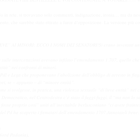
 in rete, si trovavano solo commenti, indignazione, ironia… ma da nessu
nto, che sarebbe stato ritirato a furor d’opposizione. La versione più co
VE” AI MINORI: ECCO I NOMI DEI SENATORI!Si erano inventati un
egge sulle intercettazioni avevano infilato l’emendamento 1.707, quello che
ntità” nei confronti di minori.
 Pdl e Lega che proponevano l’abolizione dell’obbligo di arresto in flag
ori, se – appunto – di “minore entità”.
me si svolgesse, in pratica, una violenza sessuale “di lieve entità” nei 
 Democratico, nel Centrodestra c’è stato il fuggi-fuggi, il “ma non lo 
fosse proprio così” uniti all’inevitabile berlusconiano “ci avete frainte
 del Pd ha scoperto i firmatari dell’emendamento 1707.Annotateli bene:
,
 Nord Padania),