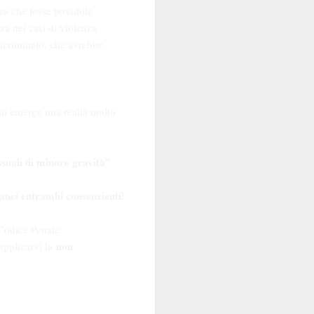
za che fosse possibile
nza nei casi di violenza
 incriminato, che avrebbe
ui emerge una realtà molto
essuali di minore gravità”
,
etanei entrambi consenzienti!
 Codice Penale
non
 applicarvi la