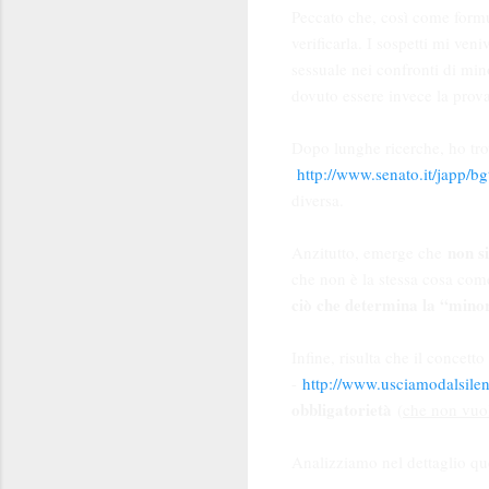
Peccato che, così come formul
verificarla. I sospetti mi ven
sessuale nei confronti di mino
dovuto essere invece la prova
Dopo lunghe ricerche, ho tro
http://www.senato.it/jap
diversa.
non si
Anzitutto, emerge che
che non è la stessa cosa com
ciò che determina la “minore
Infine, risulta che il concet
-
http://www.usciamodalsilen
obbligatorietà
(
che non vuol
Analizziamo nel dettaglio que