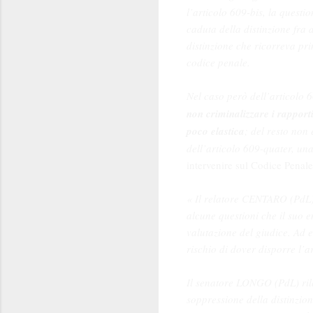
l’articolo 609-bis, la questio
caduta della distinzione fra
distinzione che ricorreva pri
codice penale.
Nel caso però dell’articolo 
non criminalizzare i rapport
poco elastica
; del resto non
dell’articolo 609-quater, una
intervenire sul Codice Penale
« Il relatore CENTARO (PdL) 
alcune questioni che il suo 
valutazione del giudice. Ad e
rischio di dover disporre l’
Il senatore LONGO (PdL) rile
soppressione della distinzion