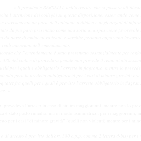
« Il presidente BERSELLI, nell’avvertire che si passerà all’illu
ita l’attenzione dei colleghi su questa disposizione, osservando come i
e travisamento da parte dell’opinione pubblica e degli organi di inform
ato da più parti presentato come una sorta di disposizione favorevole a
ni da parte di ambienti vaticani, e sarebbe pertanto opportuno lavorare
e reali intenzioni dell’emendamento.
icorda che l’emendamento è stato presentato sostanzialmente per ragio
olo 380 del codice di procedura penale non prevede il reato di atti sessu
uelli per i quali è obbligatorio l’arresto in flagranza, mentre lo prevede
ludendo però la predetta obbligatorietà per i casi di minore gravità: era
9-quater fra quelli per i quali è previsto l’arresto obbligatorio in flagra
ne. »
p. prevedeva l’arresto in caso di atti tra maggiorenni, mentre non lo prev
 è stato posto rimedio, ma in modo asimmetrico: per i maggiorenni, inf
esto per i casi “di minore gravità” (quelli non violenti) mentre per i min
o di arresto è previsto dall'art. 380 c.p.p. comma 2 lettera d-bis) per i r