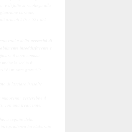
, e di fatto si ricollega alla
ngiunzione carnale,
ati articoli 519 e 521 del
coinvolti e della
necessità di
babilmente insoddisfacente e
ificare il terzo comma
 anche la scelta di
to “di minore gravità”:
no di lasciare irrisolte
i minorenni, resterebbe il
si con una tredicenne.
he, a seguito della
a giurisprudenza ha elaborato