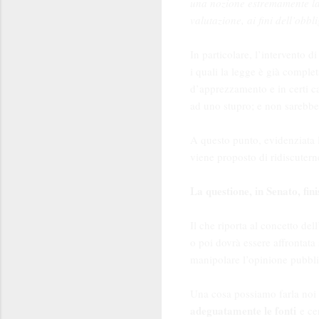
una nozione estremamente lat
valutazione, ai fini dell’obbl
In particolare, l’intervento d
i quali la legge è già complet
d’apprezzamento e in certi ca
ad uno stupro; e non sarebbe 
A questo punto, evidenziata l
viene proposto di ridiscutern
La questione, in Senato, fi
Il che riporta al concetto de
o poi dovrà essere affrontata 
manipolare l’opinione pubblic
Una cosa possiamo farla noi u
adeguatamente le fonti
e cer