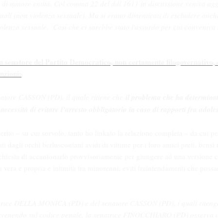
si di minore entità. Col comma 22 del ddl 1611 in discussione veniva agg
ssuali (non violenza sessuale). Ma si erano dimenticati di escludere anch
iolenza sessuale. Così che ci sarebbe stato l'assurdo per cui conveniva 
n senatore del Partito Democratico, non certamente filogovernativo, 
enzioni:
natore CASSON (PD), il quale ritiene che
il problema che ha determinat
ecessità di evitare l’arresto obbligatorio in caso di rapporti fra adole
rito – su cui sorvolo, tanto ho linkato la relazione completa – da cui 
ati dagli orchi berlusconiani avidi di vittime per i loro amici preti, bensì 
ichiesta di accantonarlo provvisoriamente per giungere ad una versione
lia vera e propria e intimità tra minorenni, eviti fraintendamenti che poss
atrice DELLA MONICA (PD) e del senatore CASSON (PD), i quali riteng
tervenendo sul codice penale, la senatrice FINOCCHIARO (PD) osserva 