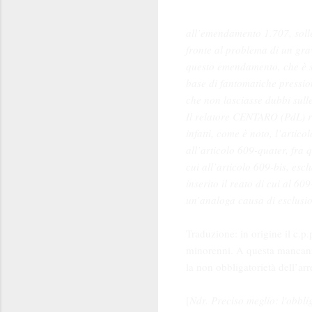
all’emendamento 1.707, sollec
fronte al problema di un grav
questo emendamento, che è st
base di fantomatiche pressio
che non lasciasse dubbi sull
Il relatore CENTARO (PdL) r
infatti, come è noto, l’artic
all’articolo 609-quater, fra q
cui all’articolo 609-bis, esc
inserito il reato di cui al 60
un’analoga causa di esclusio
Traduzione: in origine il c.p.
minorenni. A questa mancanza
la non obbligatorietà dell’arr
[
Ndr. Preciso meglio: l'obblig