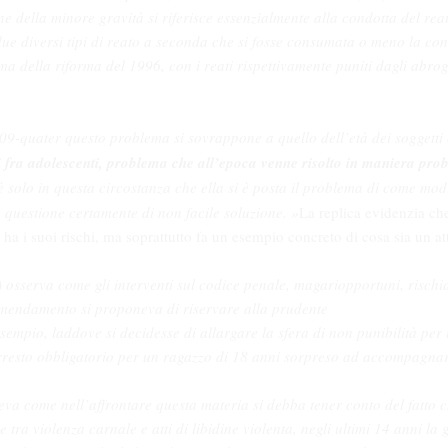
ne della minore gravità si riferisce essenzialmente alla condotta del reato
 due diversi tipi di reato a seconda che si fosse consumata o meno la co
ma della riforma del 1996, con i reati rispettivamente puniti dagli abrog
609-quater questo problema si sovrappone a quello dell’età dei soggetti 
i fra adolescenti, problema che all’epoca venne risolto in maniera pro
 è solo in questa circostanza che ella si è posta il problema di come mod
 questione certamente di non facile soluzione. »
La replica evidenzia che
 ha i suoi rischi, ma soprattutto fa un esempio concreto di cosa sia un at
osserva come gli interventi sul codice penale, magari
opportuni, rischia
emendamento si proponeva di riservare alla prudente
sempio, laddove si decidesse di allargare la sfera di non punibilità per 
arresto obbligatorio per un ragazzo di 18 anni sorpreso ad accompagnar
va come nell’affrontare questa materia si debba tener conto del fatto c
e tra violenza carnale e atti di libidine violenta, negli ultimi 14 anni l