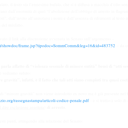
ato, il testo sia l’ennesima bufala, che si è diffusa a macchia d’olio sen
ivano dall’enormità di quel “l’abolizione dell’obbligo di arresto in flagra
ri”, dall’invito all’annotarsi i nomi e dall’assenza di rifrimenti al testo
 del misfatto.
vato il link alla discussione avvenuta in Senato sull’argomento –
p/bgt/showdoc/frame.jsp?tipodoc=SommComm&leg=16&id=483752
– da c
 parla affatto di “violenza sessuale di minore entità” bensì di “atti s
e vediamo subito:
 gravità”, infatti, è il fatto che tali atti siano compiuti tra quasi co
to di “minore gravità” non viene introdotto ex novo ma è già presente nel
zio.org/rassegnastampa/articoli-codice-penale.pdf
- e si trattava solo di
di arresto
 dire esclusione assoluta
)
.
sti punti, attingendo alla relazione del Senato: