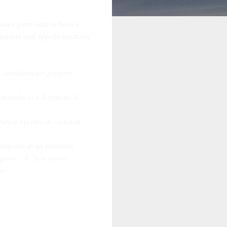
na parte saltava fuori il
mpleta dell’appello risultava
 emendamento proprio
 introduceva il termine di
ranza nei casi di violenza
confronti di un bambino.
sapevo”, il “non avevo
so”.