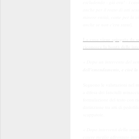
escludendo - già ora! - i ca
anche per il reato di atti se
minore entità, come per la v
anche se non c'era stata
].
La cosa viene spiegata da u
riconosce la bontà delle int
« Dopo un intervento del se
dell’emendamento, e cioè la n
Seguono le valutazioni nel me
a difesa dei fanciulli minacci
formulazione del testo con r
distinzione tra atti di pedofi
scappatoie.
« Dopo interventi della sen
essere meglio affrontato in