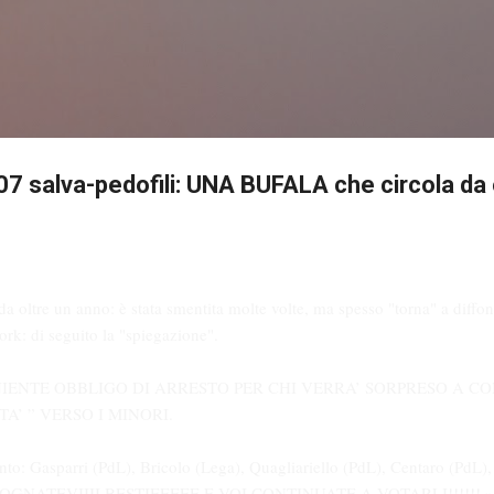
Passa ai contenuti principali
salva-pedofili: UNA BUFALA che circola da 
 da oltre un anno: è stata smentita molte volte, ma spesso "torna" a diffond
ork: di seguito la "spiegazione".
IENTE OBBLIGO DI ARRESTO PER CHI VERRA’ SORPRESO A C
TA’ ” VERSO I MINORI.
to: Gasparri (PdL), Bricolo (Lega), Quagliariello (PdL), Centaro (PdL),
ERGOGNATEVIIII BESTIEEEEE E VOI CONTINUATE A VOTARLI!!!!!! »