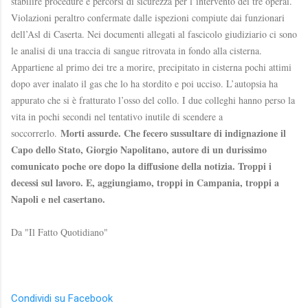
stabilire procedure e percorsi di sicurezza per l’intervento dei tre operai.
Violazioni peraltro confermate dalle ispezioni compiute dai funzionari
dell’Asl di Caserta. Nei documenti allegati al fascicolo giudiziario ci sono
le analisi di una traccia di sangue ritrovata in fondo alla cisterna.
Appartiene al primo dei tre a morire, precipitato in cisterna pochi attimi
dopo aver inalato il gas che lo ha stordito e poi ucciso. L’autopsia ha
appurato che si è fratturato l’osso del collo. I due colleghi hanno perso la
vita in pochi secondi nel tentativo inutile di scendere a
Morti assurde. Che fecero sussultare di indignazione il
soccorrerlo.
Capo dello Stato, Giorgio Napolitano, autore di un durissimo
comunicato poche ore dopo la diffusione della notizia. Troppi i
decessi sul lavoro. E, aggiungiamo, troppi in Campania, troppi a
Napoli e nel casertano.
Da "Il Fatto Quotidiano"
Condividi su Facebook