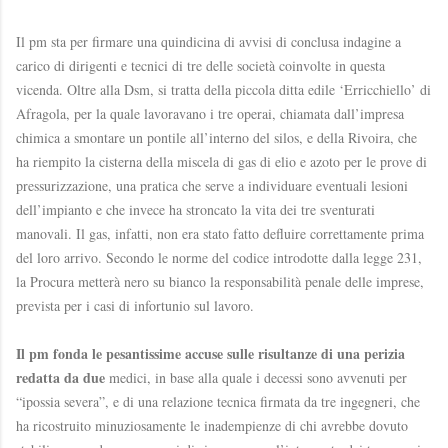
Il pm sta per firmare una quindicina di avvisi di conclusa indagine a
carico di dirigenti e tecnici di tre delle società coinvolte in questa
vicenda. Oltre alla Dsm, si tratta della piccola ditta edile ‘Erricchiello’ di
Afragola, per la quale lavoravano i tre operai, chiamata dall’impresa
chimica a smontare un pontile all’interno del silos, e della Rivoira, che
ha riempito la cisterna della miscela di gas di elio e azoto per le prove di
pressurizzazione, una pratica che serve a individuare eventuali lesioni
dell’impianto e che invece ha stroncato la vita dei tre sventurati
manovali. Il gas, infatti, non era stato fatto defluire correttamente prima
del loro arrivo. Secondo le norme del codice introdotte dalla legge 231,
la Procura metterà nero su bianco la responsabilità penale delle imprese,
prevista per i casi di infortunio sul lavoro.
Il pm fonda le pesantissime accuse sulle risultanze di una perizia
redatta da due
medici, in base alla quale i decessi sono avvenuti per
“ipossia severa”, e di una relazione tecnica firmata da tre ingegneri, che
ha ricostruito minuziosamente le inadempienze di chi avrebbe dovuto