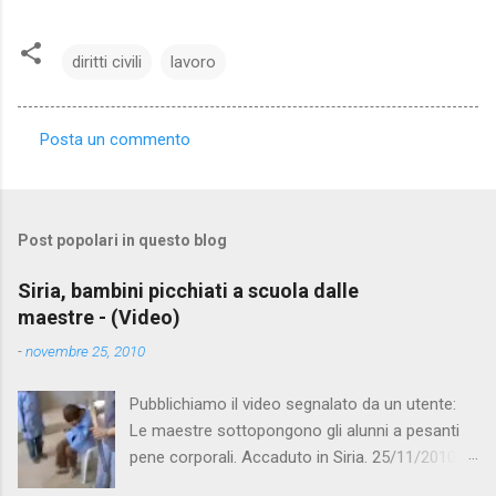
diritti civili
lavoro
Posta un commento
C
o
m
Post popolari in questo blog
m
e
Siria, bambini picchiati a scuola dalle
maestre - (Video)
n
t
-
novembre 25, 2010
i
Pubblichiamo il video segnalato da un utente:
Le maestre sottopongono gli alunni a pesanti
pene corporali. Accaduto in Siria. 25/11/2010
questa mattina il celebre programma TV di