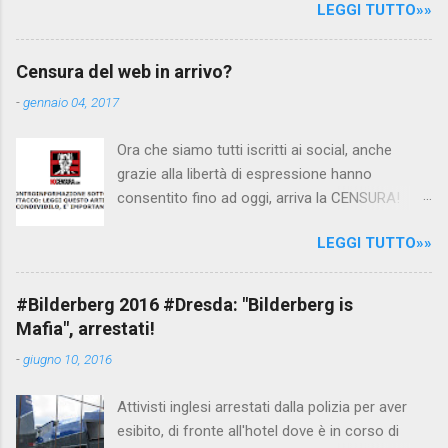
LEGGI TUTTO»»
Canale 5 "Forum" si è interessato al caso,
interpellando prontamente l'ambasciata siriana,
per fare luce sulla vicenda: è emerso che il
Censura del web in arrivo?
filmato, di cui le autorità siriane erano a
-
gennaio 04, 2017
conoscenza, risale al 2004, e le maestre del
video sono state punite e allontanate dalla
Ora che siamo tutti iscritti ai social, anche
scuola. LEGGI IL SERVIZIO . staff
grazie alla libertà di espressione hanno
nocensura.com Condividi su Facebook
consentito fino ad oggi, arriva la CENSURA!
Dopo tanti tentativi di censura da parte della
LEGGI TUTTO»»
politica rispediti al mittente dai cittadini - perché
censurare avrebbe fatto perdere troppi
consensi ai vari governi - la CENSURA potrebbe
#Bilderberg 2016 #Dresda: "Bilderberg is
arrivare dall'Antitrust, ovvero l' Autorità garante
Mafia", arrestati!
della concorrenza e del mercato , nota anche
-
giugno 10, 2016
come AGCM (da non confondere con AGCOM)
tra l'altro il momento è proprizio perché al
Attivisti inglesi arrestati dalla polizia per aver
governo non c'è più Matteo Renzi ma il buon
esibito, di fronte all'hotel dove è in corso di
Renziloni , controfigura di Renzi messo li per