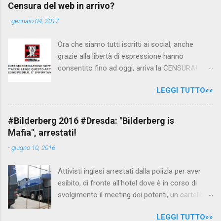
per fare luce sulla vicenda: è emerso che il
Censura del web in arrivo?
filmato, di cui le autorità siriane erano a
-
gennaio 04, 2017
conoscenza, risale al 2004, e le maestre del
video sono state punite e allontanate dalla
Ora che siamo tutti iscritti ai social, anche
scuola. LEGGI IL SERVIZIO . staff
grazie alla libertà di espressione hanno
nocensura.com Condividi su Facebook
consentito fino ad oggi, arriva la CENSURA!
Dopo tanti tentativi di censura da parte della
LEGGI TUTTO»»
politica rispediti al mittente dai cittadini - perché
censurare avrebbe fatto perdere troppi
consensi ai vari governi - la CENSURA potrebbe
#Bilderberg 2016 #Dresda: "Bilderberg is
arrivare dall'Antitrust, ovvero l' Autorità garante
Mafia", arrestati!
della concorrenza e del mercato , nota anche
-
giugno 10, 2016
come AGCM (da non confondere con AGCOM)
tra l'altro il momento è proprizio perché al
Attivisti inglesi arrestati dalla polizia per aver
governo non c'è più Matteo Renzi ma il buon
esibito, di fronte all'hotel dove è in corso di
Renziloni , controfigura di Renzi messo li per
svolgimento il meeting dei potenti, un cartellone
mettere la faccia su quelle misure che per l'ex
con scritto "Bilderberg is mafia". La polizia
sindaco di Firenze sarebbero state
LEGGI TUTTO»»
tedesca li ha attirati al riparo dagli occhi delle