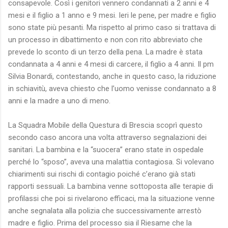
consapevole. Così i genitori vennero condannati a 2 anni e 4
mesi e il figlio a 1 anno e 9 mesi. Ieri le pene, per madre e figlio
sono state più pesanti. Ma rispetto al primo caso si trattava di
un processo in dibattimento e non con rito abbreviato che
prevede lo sconto di un terzo della pena. La madre è stata
condannata a 4 anni e 4 mesi di carcere, il figlio a 4 anni. Il pm
Silvia Bonardi, contestando, anche in questo caso, la riduzione
in schiavitù, aveva chiesto che l’uomo venisse condannato a 8
anni e la madre a uno di meno.
La Squadra Mobile della Questura di Brescia scoprì questo
secondo caso ancora una volta attraverso segnalazioni dei
sanitari. La bambina e la “suocera” erano state in ospedale
perché lo “sposo”, aveva una malattia contagiosa. Si volevano
chiarimenti sui rischi di contagio poiché c’erano già stati
rapporti sessuali. La bambina venne sottoposta alle terapie di
profilassi che poi si rivelarono efficaci, ma la situazione venne
anche segnalata alla polizia che successivamente arrestò
madre e figlio. Prima del processo sia il Riesame che la