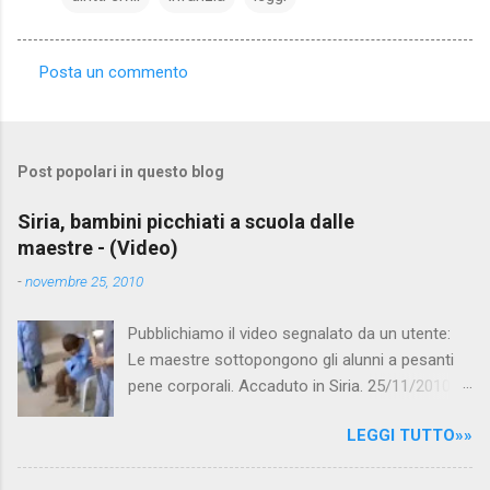
Posta un commento
C
o
m
Post popolari in questo blog
m
e
Siria, bambini picchiati a scuola dalle
maestre - (Video)
n
t
-
novembre 25, 2010
i
Pubblichiamo il video segnalato da un utente:
Le maestre sottopongono gli alunni a pesanti
pene corporali. Accaduto in Siria. 25/11/2010
questa mattina il celebre programma TV di
LEGGI TUTTO»»
Canale 5 "Forum" si è interessato al caso,
interpellando prontamente l'ambasciata siriana,