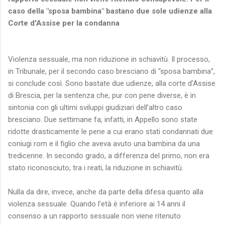
caso della "sposa bambina" bastano due sole udienze alla
Corte d'Assise per la condanna
Violenza sessuale, ma non riduzione in schiavitù. Il processo,
in Tribunale, per il secondo caso bresciano di “sposa bambina”,
si conclude così. Sono bastate due udienze, alla corte d’Assise
di Brescia, per la sentenza che, pur con pene diverse, è in
sintonia con gli ultimi sviluppi giudiziari dell’altro caso
bresciano. Due settimane fa, infatti, in Appello sono state
ridotte drasticamente le pene a cui erano stati condannati due
coniugi rom e il figlio che aveva avuto una bambina da una
tredicenne. In secondo grado, a differenza del primo, non era
stato riconosciuto, tra i reati, la riduzione in schiavitù.
Nulla da dire, invece, anche da parte della difesa quanto alla
violenza sessuale. Quando l’età è inferiore ai 14 anni il
consenso a un rapporto sessuale non viene ritenuto