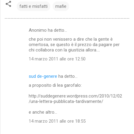
fatti e misfatti
mafie
Anonimo ha detto…
C
che poi non venissero a dire che la gente è
o
omertosa, se questo è il prezzo da pagare per
m
chi collabora con la giustizia allora....
m
14 marzo 2011 alle ore 12:50
e
n
sud de-genere
ha detto…
t
a proposito di lea garofalo:
i
http://suddegenere.wordpress.com/2010/12/02
/una-lettera-pubblicata-tardivamente/
e anche altro...
14 marzo 2011 alle ore 18:55