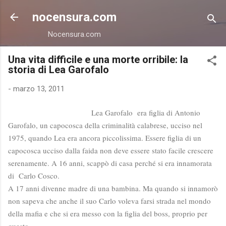
Passa ai contenuti principali
nocensura.com
Nocensura.com
Una vita difficile e una morte orribile: la
storia di Lea Garofalo
-
marzo 13, 2011
Lea Garofalo era figlia di Antonio
Garofalo, un capocosca della criminalità calabrese, ucciso nel
1975, quando Lea era ancora piccolissima. Essere figlia di un
capocosca ucciso dalla faida non deve essere stato facile crescere
serenamente. A 16 anni, scappò di casa perché si era innamorata
di Carlo Cosco.
A 17 anni divenne madre di una bambina. Ma quando si innamorò
non sapeva che anche il suo Carlo voleva farsi strada nel mondo
della mafia e che si era messo con la figlia del boss, proprio per
questo.