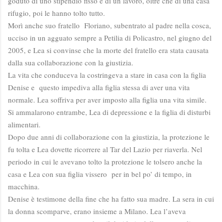
goduto di uno stipendio fisso e di un lavoro, oltre che di una casa
rifugio, poi le hanno tolto tutto.
Morì anche suo fratello Floriano, subentrato al padre nella cosca,
ucciso in un agguato sempre a Petilia di Policastro, nel giugno del
2005, e Lea si convinse che la morte del fratello era stata causata
dalla sua collaborazione con la giustizia.
La vita che conduceva la costringeva a stare in casa con la figlia
Denise e questo impediva alla figlia stessa di aver una vita
normale. Lea soffriva per aver imposto alla figlia una vita simile.
Si ammalarono entrambe, Lea di depressione e la figlia di disturbi
alimentari.
Dopo due anni di collaborazione con la giustizia, la protezione le
fu tolta e Lea dovette ricorrere al Tar del Lazio per riaverla. Nel
periodo in cui le avevano tolto la protezione le tolsero anche la
casa e Lea con sua figlia vissero per in bel po’ di tempo, in
macchina.
Denise è testimone della fine che ha fatto sua madre. La sera in cui
la donna scomparve, erano insieme a Milano. Lea l’aveva