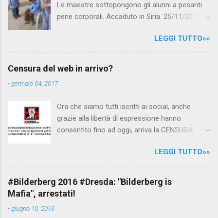
Le maestre sottopongono gli alunni a pesanti
pene corporali. Accaduto in Siria. 25/11/2010
questa mattina il celebre programma TV di
LEGGI TUTTO»»
Canale 5 "Forum" si è interessato al caso,
interpellando prontamente l'ambasciata siriana,
per fare luce sulla vicenda: è emerso che il
Censura del web in arrivo?
filmato, di cui le autorità siriane erano a
-
gennaio 04, 2017
conoscenza, risale al 2004, e le maestre del
video sono state punite e allontanate dalla
Ora che siamo tutti iscritti ai social, anche
scuola. LEGGI IL SERVIZIO . staff
grazie alla libertà di espressione hanno
nocensura.com Condividi su Facebook
consentito fino ad oggi, arriva la CENSURA!
Dopo tanti tentativi di censura da parte della
LEGGI TUTTO»»
politica rispediti al mittente dai cittadini - perché
censurare avrebbe fatto perdere troppi
consensi ai vari governi - la CENSURA potrebbe
#Bilderberg 2016 #Dresda: "Bilderberg is
arrivare dall'Antitrust, ovvero l' Autorità garante
Mafia", arrestati!
della concorrenza e del mercato , nota anche
-
giugno 10, 2016
come AGCM (da non confondere con AGCOM)