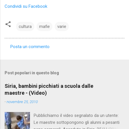
Condividi su Facebook
cultura
mafie
varie
Posta un commento
C
o
m
Post popolari in questo blog
m
e
Siria, bambini picchiati a scuola dalle
maestre - (Video)
n
t
-
novembre 25, 2010
i
Pubblichiamo il video segnalato da un utente:
Le maestre sottopongono gli alunni a pesanti