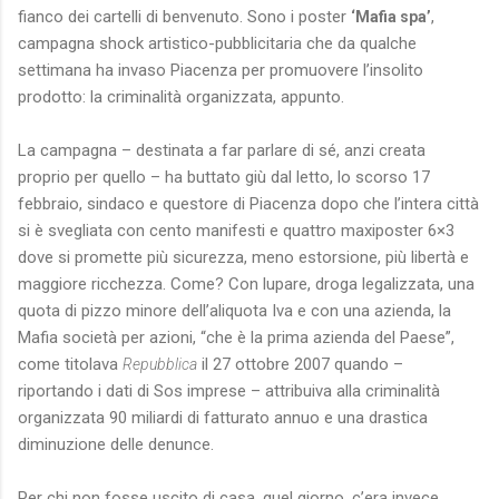
fianco dei cartelli di benvenuto. Sono i poster
,
‘Mafia spa’
campagna shock artistico-pubblicitaria che da qualche
settimana ha invaso Piacenza per promuovere l’insolito
prodotto: la criminalità organizzata, appunto.
La campagna – destinata a far parlare di sé, anzi creata
proprio per quello – ha buttato giù dal letto, lo scorso 17
febbraio, sindaco e questore di Piacenza dopo che l’intera città
si è svegliata con cento manifesti e quattro maxiposter 6×3
dove si promette più sicurezza, meno estorsione, più libertà e
maggiore ricchezza. Come? Con lupare, droga legalizzata, una
quota di pizzo minore dell’aliquota Iva e con una azienda, la
Mafia società per azioni, “che è la prima azienda del Paese”,
come titolava
il 27 ottobre 2007 quando –
Repubblica
riportando i dati di Sos imprese – attribuiva alla criminalità
organizzata 90 miliardi di fatturato annuo e una drastica
diminuzione delle denunce.
Per chi non fosse uscito di casa, quel giorno, c’era invece