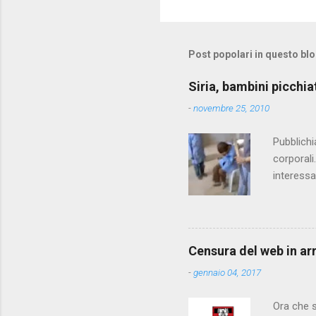
Post popolari in questo bl
Siria, bambini picchia
-
novembre 25, 2010
Pubblichi
corporali
interessa
che il fi
state pun
Censura del web in ar
-
gennaio 04, 2017
Ora che s