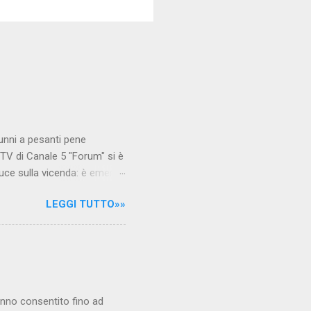
unni a pesanti pene
TV di Canale 5 "Forum" si è
luce sulla vicenda: è emerso
le maestre del video sono
LEGGI TUTTO»»
.com Condividi su Facebook
hanno consentito fino ad