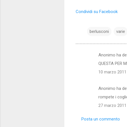
Condividi su Facebook
berlusconi
varie
Anonimo ha de
C
QUESTA PER ME
o
10 marzo 2011 
m
m
Anonimo ha de
e
rompete i coglio
n
t
27 marzo 2011 
i
Posta un commento