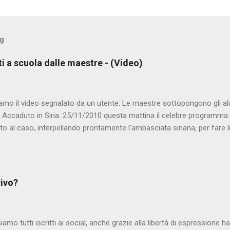
og
ti a scuola dalle maestre - (Video)
amo il video segnalato da un utente: Le maestre sottopongono gli al
. Accaduto in Siria. 25/11/2010 questa mattina il celebre programma 
to al caso, interpellando prontamente l'ambasciata siriana, per fare 
lmato, di cui le autorità siriane erano a conoscenza, risale al 2004, e 
ite e allontanate dalla scuola. LEGGI IL SERVIZIO . staff nocensura
rivo?
iamo tutti iscritti ai social, anche grazie alla libertà di espressione 