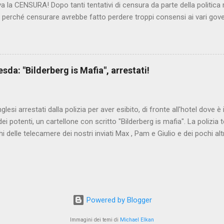
iva la CENSURA! Dopo tanti tentativi di censura da parte della politica r
 - perché censurare avrebbe fatto perdere troppi consensi ai vari go
dall'Antitrust, ovvero l' Autorità garante della concorrenza e del me
 non confondere con AGCOM) tra l'altro il momento è proprizio perc
nzi ma il buon Renziloni , controfigura di Renzi messo li per mettere
'ex sindaco di Firenze sarebbero state sconvenienti , dai miliardi da 
da: "Bilderberg is Mafia", arrestati!
nto della censura del web. Renzi è tornato a casa, a farsi riprend
 cittadino, e grazie alla propaganda tornerà in sella presto. Ma tor
Con la scusa di contrastare no...
inglesi arrestati dalla polizia per aver esibito, di fronte all'hotel dove 
i potenti, un cartellone con scritto "Bilderberg is mafia". La polizia te
hi delle telecamere dei nostri inviati Max , Pam e Giulio e dei pochi alt
a cui quelli del blog di controinformazione anglofona Infowars di Alex 
che la scena fosse ripresa. E' quanto raccontano i nostri amici inviati
nto in diretta, che potete vedere qui:
www.facebook.com/nocensura/videos/1189040361147055/ L'articolo d
ndiale : Dresda, espongono cartello "Bilderberg is mafia", arrestati!
Powered by Blogger
ritanwo.altervista.org/dresda-espongono-cartello-bilderberg-is-mafia-
 del gruppo Bilderberg la polizia tedesca sta dispiega...
Immagini dei temi di
Michael Elkan