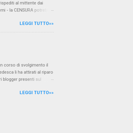
ispediti al mittente dai
verni - la CENSURA potrebbe
rcato , nota anche come
LEGGI TUTTO»»
hé al governo non c'è più
 la faccia su quelle misure
sborsare per le banche allo
ere mentre fa la spesa come
niamo alla questione
è in corso di svolgimento il
desca li ha attirati al riparo
ri blogger presenti sul
Jones, e li ha arrestati,
LEGGI TUTTO»»
 durante l'ultimo
i La verità sul nuovo
arrestati/ Per garantire la