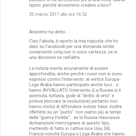
ripeto: perchè dovremmo credere a loro?
m
20 marzo 2011 alle ore 16:52
e
n
Anonimo ha detto…
t
Ciao Fabiola, ti riporto la mia risposta che ho
i
dato su Facebook per una domanda simile:
ovviamente cmq non ci sono certezze, ne in
una direzione ne nell'altra...
La notizia merita sicuramente di essere
approfondita, anche perché i russi non si sono
espressi contro l'intervento: al vertice Europa-
Lega Araba hanno partecipato anche loro... e
hanno AVVALLATO l'intervento (La Russia si è
astenuta, tuttavia, gode di "diritto di veto" e
poteva bloccare la risoluzione) pertanto non
hanno motivi di diffondere notizie false: inoltre
riflettete su un "punto": non siamo più ai tempi
della "guerra fredda"... se la Russia rilasciasse
dichiarazioni menzognere di questo tipo,
mettendo di fatto in cattiva luce Usa, GB,
Francia nonché Europa e Lega Araba che hanno