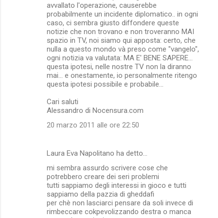
avvallato l'operazione, causerebbe
probabilmente un incidente diplomatico.. in ogni
caso, ci sembra giusto diffondere queste
notizie che non trovano e non troveranno MAI
spazio in TV, noi siamo qui apposta: certo, che
nulla a questo mondo và preso come "vangelo",
ogni notizia va valutata: MA E' BENE SAPERE...
questa ipotesi, nelle nostre TV non la diranno
mai... e onestamente, io personalmente ritengo
questa ipotesi possibile e probabile...
Cari saluti
Alessandro di Nocensura.com
20 marzo 2011 alle ore 22:50
Laura Eva Napolitano ha detto…
mi sembra assurdo scrivere cose che
potrebbero creare dei seri problemi
tutti sappiamo degli interessi in gioco e tutti
sappiamo della pazzia di gheddafi
per chè non lasciarci pensare da soli invece di
rimbeccare cokpevolizzando destra o manca