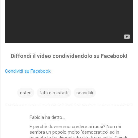
Diffondi il video condividendolo su Facebook!
Condividi su Facebook
esteri
fatti e misfatti
scandali
Fabiola ha detto…
C
E perchè dovremmo credere ai russi? Non mi
o
sembra un popolo molto 'democratico' ed in
m
passato lo ha dimostrato più di una volta. Quindi