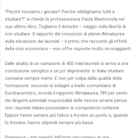
“Perché torciamo i giovani? Perché obblighiamo tutti a
studiare?” si chiede la professoressa Paola Mastrocola nel
suo ultimo libro, Togliamo il disturbo – saggio sulla libertà di
non studiare. Il rapporto del consorzio di atenei Almalaurea
sulla situazione dei laureati – il primo che racconta gli effetti
della crisi economica – non offre risposte molto incoraggianti.
Dalle analisi di un campione di 400 mila laureati si arriva a una
conclusione semplice e un po’ deprimente: in Italia studiare
conviene sempre meno. E non per colpa della qualità della
formazione: secondo le indagini a livello comunitario di
Eurobarometro, ricorda il rapporto Almalaurea, l’89 per cento
dei dirigenti aziendali responsabili delle risorse umane pensa
che i laureati italiani possiedano le competenze richieste.
Eppure fanno sempre più fatica a trovare un posto e, quando
lo trovano, hanno stipendi sempre più bassi.
Premessa: i dati mensili dell’Istat che parlano di una