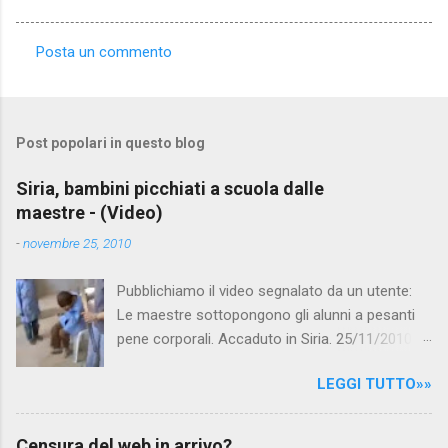
Posta un commento
C
o
m
Post popolari in questo blog
m
e
Siria, bambini picchiati a scuola dalle
maestre - (Video)
n
t
-
novembre 25, 2010
i
Pubblichiamo il video segnalato da un utente:
Le maestre sottopongono gli alunni a pesanti
pene corporali. Accaduto in Siria. 25/11/2010
questa mattina il celebre programma TV di
LEGGI TUTTO»»
Canale 5 "Forum" si è interessato al caso,
interpellando prontamente l'ambasciata siriana,
per fare luce sulla vicenda: è emerso che il
Censura del web in arrivo?