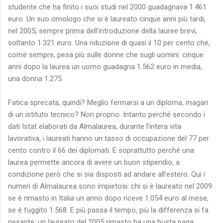
studente che ha finito i suoi studi nel 2000 guadagnava 1.461
euro. Un suo omologo che si è laureato cinque anni più tardi,
nel 2005, sempre prima dell’introduzione della lauree brevi,
soltanto 1.321 euro. Una riduzione di quasi il 10 per cento che,
come sempre, pesa più sulle donne che sugli uomini: cinque
anni dopo la laurea un uomo guadagna 1.562 euro in media,
una donna 1.275.
Fatica sprecata, quindi? Meglio fermarsi a un diploma, magari
di un istituto tecnico? Non proprio. Intanto perché secondo i
dati Istat elaborati da Almalaurea, durante l’intera vita
lavorativa, i laureati hanno un tasso di occupazione del 77 per
cento contro il 66 dei diplomati. E soprattutto perché una
laurea permette ancora di avere un buon stipendio, a
condizione però che si sia disposti ad andare all’estero. Qui i
numeri di Almalaurea sono impietosi: chi si è laureato nel 2009
se è rimasto in Italia un anno dopo riceve 1.054 euro al mese,
se è fuggito 1.568. E più passa il tempo, più la differenza si fa
pesante: un laureato del 2005 rimasto ha una busta paga