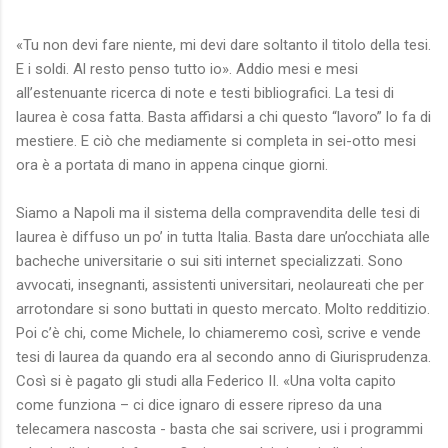
«Tu non devi fare niente, mi devi dare soltanto il titolo della tesi.
E i soldi. Al resto penso tutto io». Addio mesi e mesi
all’estenuante ricerca di note e testi bibliografici. La tesi di
laurea è cosa fatta. Basta affidarsi a chi questo “lavoro” lo fa di
mestiere. E ciò che mediamente si completa in sei-otto mesi
ora è a portata di mano in appena cinque giorni.
Siamo a Napoli ma il sistema della compravendita delle tesi di
laurea è diffuso un po’ in tutta Italia. Basta dare un’occhiata alle
bacheche universitarie o sui siti internet specializzati. Sono
avvocati, insegnanti, assistenti universitari, neolaureati che per
arrotondare si sono buttati in questo mercato. Molto redditizio.
Poi c’è chi, come Michele, lo chiameremo così, scrive e vende
tesi di laurea da quando era al secondo anno di Giurisprudenza.
Così si è pagato gli studi alla Federico II. «Una volta capito
come funziona – ci dice ignaro di essere ripreso da una
telecamera nascosta - basta che sai scrivere, usi i programmi