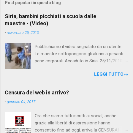
Post popolari in questo blog
m
e
Siria, bambini picchiati a scuola dalle
maestre - (Video)
n
t
-
novembre 25, 2010
i
Pubblichiamo il video segnalato da un utente:
Le maestre sottopongono gli alunni a pesanti
pene corporali. Accaduto in Siria. 25/11/2010
questa mattina il celebre programma TV di
LEGGI TUTTO»»
Canale 5 "Forum" si è interessato al caso,
interpellando prontamente l'ambasciata siriana,
per fare luce sulla vicenda: è emerso che il
Censura del web in arrivo?
filmato, di cui le autorità siriane erano a
-
gennaio 04, 2017
conoscenza, risale al 2004, e le maestre del
video sono state punite e allontanate dalla
Ora che siamo tutti iscritti ai social, anche
scuola. LEGGI IL SERVIZIO . staff
grazie alla libertà di espressione hanno
nocensura.com Condividi su Facebook
consentito fino ad oggi, arriva la CENSURA!