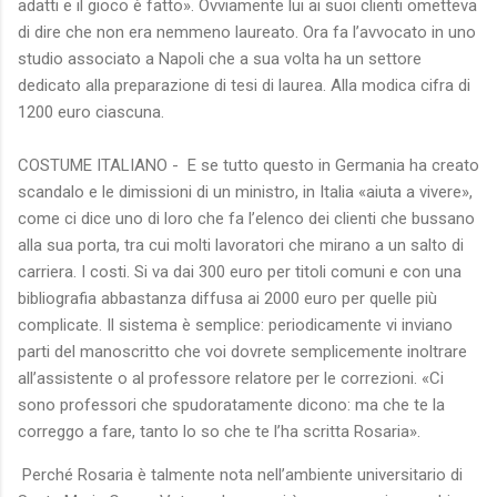
adatti e il gioco è fatto». Ovviamente lui ai suoi clienti ometteva
di dire che non era nemmeno laureato. Ora fa l’avvocato in uno
studio associato a Napoli che a sua volta ha un settore
dedicato alla preparazione di tesi di laurea. Alla modica cifra di
1200 euro ciascuna.
COSTUME ITALIANO - E se tutto questo in Germania ha creato
scandalo e le dimissioni di un ministro, in Italia «aiuta a vivere»,
come ci dice uno di loro che fa l’elenco dei clienti che bussano
alla sua porta, tra cui molti lavoratori che mirano a un salto di
carriera. I costi. Si va dai 300 euro per titoli comuni e con una
bibliografia abbastanza diffusa ai 2000 euro per quelle più
complicate. Il sistema è semplice: periodicamente vi inviano
parti del manoscritto che voi dovrete semplicemente inoltrare
all’assistente o al professore relatore per le correzioni. «Ci
sono professori che spudoratamente dicono: ma che te la
correggo a fare, tanto lo so che te l’ha scritta Rosaria».
Perché Rosaria è talmente nota nell’ambiente universitario di