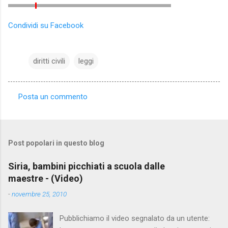
Condividi su Facebook
diritti civili
leggi
Posta un commento
C
o
m
Post popolari in questo blog
m
e
Siria, bambini picchiati a scuola dalle
maestre - (Video)
n
t
-
novembre 25, 2010
i
Pubblichiamo il video segnalato da un utente: