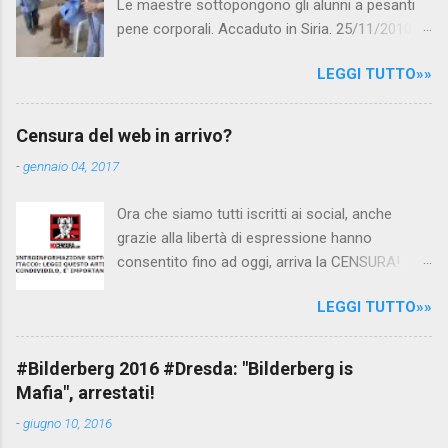
Le maestre sottopongono gli alunni a pesanti
pene corporali. Accaduto in Siria. 25/11/2010
questa mattina il celebre programma TV di
LEGGI TUTTO»»
Canale 5 "Forum" si è interessato al caso,
interpellando prontamente l'ambasciata siriana,
per fare luce sulla vicenda: è emerso che il
Censura del web in arrivo?
filmato, di cui le autorità siriane erano a
-
gennaio 04, 2017
conoscenza, risale al 2004, e le maestre del
video sono state punite e allontanate dalla
Ora che siamo tutti iscritti ai social, anche
scuola. LEGGI IL SERVIZIO . staff
grazie alla libertà di espressione hanno
nocensura.com Condividi su Facebook
consentito fino ad oggi, arriva la CENSURA!
Dopo tanti tentativi di censura da parte della
LEGGI TUTTO»»
politica rispediti al mittente dai cittadini - perché
censurare avrebbe fatto perdere troppi
consensi ai vari governi - la CENSURA potrebbe
#Bilderberg 2016 #Dresda: "Bilderberg is
arrivare dall'Antitrust, ovvero l' Autorità garante
Mafia", arrestati!
della concorrenza e del mercato , nota anche
-
giugno 10, 2016
come AGCM (da non confondere con AGCOM)