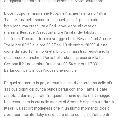
complicare ancora di più la situazione di Silvio Berlusconi.
E così, dopo la minorenne
, nell’inchiesta entra un’altra
Ruby
17enne. Iris, pelle scurissima, capelli neri, figlia di madre
brasiliana, ma cresciuta a Forlì, dove viene allevata da
mamma
. A raccontarlo è l’analisi dei tabulati
Beatrice
telefonici. Documenti in cui si legge che la Berardi è ad Arcore
“tra le ore 03:25 e le ore 09:57 del 13 dicembre 2009″. A otto
giorni dal suo 18° anno di età. Di più: i magistrati registrano la
sua presenza anche a Porto Rotondo nei pressi di villa La
Certosa il 21 novembre “tra le ore 00:54 e le ore 17:33″.
Berlusconi però in quell’occasione non c’è.
Da quel momento in poi, comunque, Iris diventerà una delle più
assidue ospiti del bunga bunga berlusconiano. Tante le date
annotate dai magistrati. Tra queste anche quella del 9 maggio.
La stessa sera in cui nelle stanze di Arcore è ospite pure
Nadia
La escort modenese che in un primo momento dice di
Macrì.
aver riconosciuto Ruby e di essere stata con lei nell’ufficio di