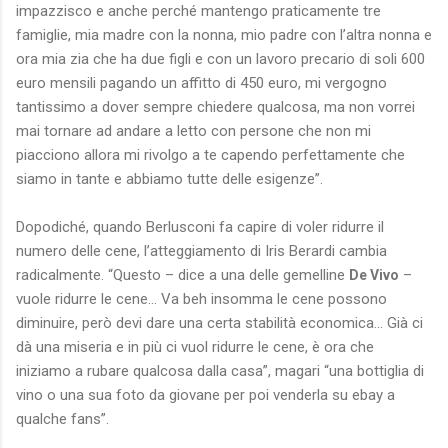
impazzisco e anche perché mantengo praticamente tre
famiglie, mia madre con la nonna, mio padre con l’altra nonna e
ora mia zia che ha due figli e con un lavoro precario di soli 600
euro mensili pagando un affitto di 450 euro, mi vergogno
tantissimo a dover sempre chiedere qualcosa, ma non vorrei
mai tornare ad andare a letto con persone che non mi
piacciono allora mi rivolgo a te capendo perfettamente che
siamo in tante e abbiamo tutte delle esigenze”.
Dopodiché, quando Berlusconi fa capire di voler ridurre il
numero delle cene, l’atteggiamento di Iris Berardi cambia
radicalmente. “Questo – dice a una delle gemelline
–
De Vivo
vuole ridurre le cene… Va beh insomma le cene possono
diminuire, però devi dare una certa stabilità economica… Già ci
dà una miseria e in più ci vuol ridurre le cene, è ora che
iniziamo a rubare qualcosa dalla casa”, magari “una bottiglia di
vino o una sua foto da giovane per poi venderla su ebay a
qualche fans”.