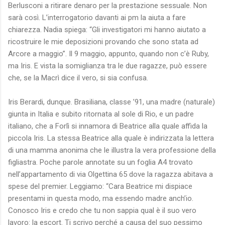
Berlusconi a ritirare denaro per la prestazione sessuale. Non
sarà così. L’interrogatorio davanti ai pm la aiuta a fare
chiarezza. Nadia spiega: “Gli investigatori mi hanno aiutato a
ricostruire le mie deposizioni provando che sono stata ad
Arcore a maggio”. Il 9 maggio, appunto, quando non c’è Ruby,
ma Iris. E vista la somiglianza tra le due ragazze, può essere
che, se la Macrì dice il vero, si sia confusa.
Iris Berardi, dunque. Brasiliana, classe ’91, una madre (naturale)
giunta in Italia e subito ritornata al sole di Rio, e un padre
italiano, che a Forlì si innamora di Beatrice alla quale affida la
piccola Iris. La stessa Beatrice alla quale è indirizzata la lettera
di una mamma anonima che le illustra la vera professione della
figliastra. Poche parole annotate su un foglia A4 trovato
nell’appartamento di via Olgettina 65 dove la ragazza abitava a
spese del premier. Leggiamo: “Cara Beatrice mi dispiace
presentami in questa modo, ma essendo madre anch’io.
Conosco Iris e credo che tu non sappia qual è il suo vero
lavoro: la escort. Ti scrivo perché a causa del suo pessimo