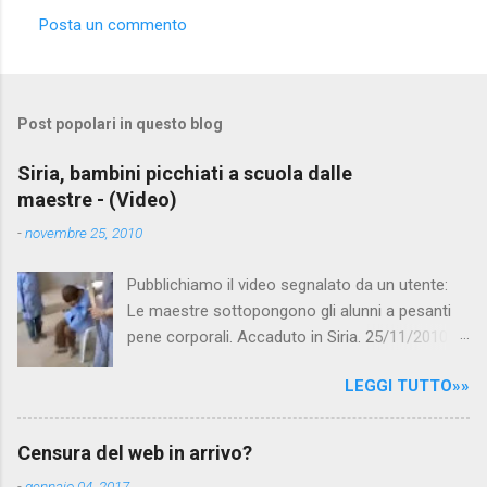
Posta un commento
C
o
m
Post popolari in questo blog
m
e
Siria, bambini picchiati a scuola dalle
maestre - (Video)
n
t
-
novembre 25, 2010
i
Pubblichiamo il video segnalato da un utente:
Le maestre sottopongono gli alunni a pesanti
pene corporali. Accaduto in Siria. 25/11/2010
questa mattina il celebre programma TV di
LEGGI TUTTO»»
Canale 5 "Forum" si è interessato al caso,
interpellando prontamente l'ambasciata siriana,
per fare luce sulla vicenda: è emerso che il
Censura del web in arrivo?
filmato, di cui le autorità siriane erano a
-
gennaio 04, 2017