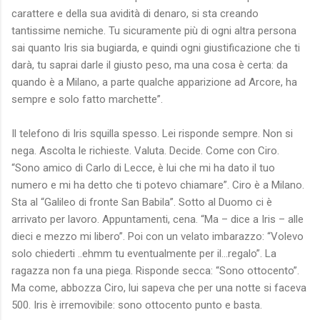
carattere e della sua avidità di denaro, si sta creando
tantissime nemiche. Tu sicuramente più di ogni altra persona
sai quanto Iris sia bugiarda, e quindi ogni giustificazione che ti
darà, tu saprai darle il giusto peso, ma una cosa è certa: da
quando è a Milano, a parte qualche apparizione ad Arcore, ha
sempre e solo fatto marchette”.
Il telefono di Iris squilla spesso. Lei risponde sempre. Non si
nega. Ascolta le richieste. Valuta. Decide. Come con Ciro.
“Sono amico di Carlo di Lecce, è lui che mi ha dato il tuo
numero e mi ha detto che ti potevo chiamare”. Ciro è a Milano.
Sta al “Galileo di fronte San Babila”. Sotto al Duomo ci è
arrivato per lavoro. Appuntamenti, cena. “Ma – dice a Iris – alle
dieci e mezzo mi libero”. Poi con un velato imbarazzo: “Volevo
solo chiederti ..ehmm tu eventualmente per il…regalo”. La
ragazza non fa una piega. Risponde secca: “Sono ottocento”.
Ma come, abbozza Ciro, lui sapeva che per una notte si faceva
500. Iris è irremovibile: sono ottocento punto e basta.