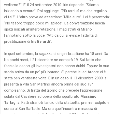
vediamo?”. E’ il 24 settembre 2010. Iris risponde: “Stiamo
iniziando a cenare”. Poi aggiunge: “Più tardi sì ma che regalino
ci fai?”. L’altro prova ad azzardare: “Mille euro”. Lei è perentoria:
“No tesoro troppo poco mi spiace”. La conversazione lascia
spazi risicati all’interpretazione. I magistrati di Milano
l’annotano sotto la voce: “Atti da cui si evince l’attività di
prostituzione di
“.
Iris Berardi
In quel settembre, la ragazza di origini brasiliane ha 18 anni. Da
lì a pochi mesi, il 21 dicembre ne compirà 19. Sul fatto che
faccia la escort gli investigatori non hanno dubbi. Eppure la sua
storia arriva da un po’ più lontano. Sì perché lei ad Arcore ci è
stata ben ventisette volte. E in un caso, il 13 dicembre 2009, si
presenta a villa San Martino ancora prima del suo 18°
compleanno. Si tratta del giorno che precede l’aggressione
subita dal Cavaliere ad opera dello squilibrato
Massimo
. Fatti stranoti: lancio della statuetta, premier colpito e
Tartaglia
corsa al San Raffaele. Ma ora quell’incontro minaccia di