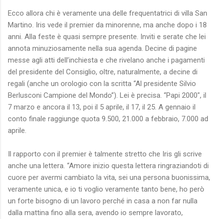
Ecco allora chi è veramente una delle frequentatrici di villa San
Martino. Iris vede il premier da minorenne, ma anche dopo i 18
anni. Alla feste è quasi sempre presente. Inviti e serate che lei
annota minuziosamente nella sua agenda. Decine di pagine
messe agli atti dell’inchiesta e che rivelano anche i pagamenti
del presidente del Consiglio, oltre, naturalmente, a decine di
regali (anche un orologio con la scritta “Al presidente Silvio
Berlusconi Campione del Mondo”). Lei è precisa. “Papi 2000″, il
7 marzo e ancora il 13, poi il 5 aprile, il 17, il 25. A gennaio il
conto finale raggiunge quota 9.500, 21.000 a febbraio, 7.000 ad
aprile.
Il rapporto con il premier è talmente stretto che Iris gli scrive
anche una lettera. “Amore inizio questa lettera ringraziandoti di
cuore per avermi cambiato la vita, sei una persona buonissima,
veramente unica, e io ti voglio veramente tanto bene, ho però
un forte bisogno di un lavoro perché in casa a non far nulla
dalla mattina fino alla sera, avendo io sempre lavorato,