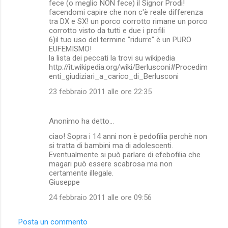
fece (o meglio NON fece) il Signor Prodi!
facendomi capire che non c'è reale differenza
tra DX e SX! un porco corrotto rimane un porco
corrotto visto da tutti e due i profili
6)il tuo uso del termine "ridurre" è un PURO
EUFEMISMO!
la lista dei peccati la trovi su wikipedia
http://it.wikipedia.org/wiki/Berlusconi#Procedim
enti_giudiziari_a_carico_di_Berlusconi
23 febbraio 2011 alle ore 22:35
Anonimo ha detto…
ciao! Sopra i 14 anni non è pedofilia perchè non
si tratta di bambini ma di adolescenti.
Eventualmente si può parlare di efebofilia che
magari può essere scabrosa ma non
certamente illegale.
Giuseppe
24 febbraio 2011 alle ore 09:56
Posta un commento