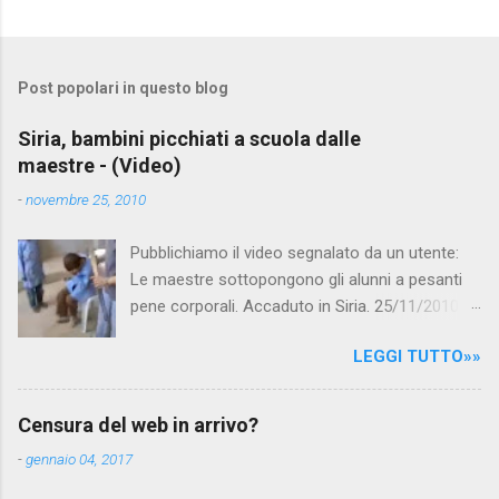
Post popolari in questo blog
Siria, bambini picchiati a scuola dalle
maestre - (Video)
-
novembre 25, 2010
Pubblichiamo il video segnalato da un utente:
Le maestre sottopongono gli alunni a pesanti
pene corporali. Accaduto in Siria. 25/11/2010
questa mattina il celebre programma TV di
LEGGI TUTTO»»
Canale 5 "Forum" si è interessato al caso,
interpellando prontamente l'ambasciata siriana,
per fare luce sulla vicenda: è emerso che il
Censura del web in arrivo?
filmato, di cui le autorità siriane erano a
-
gennaio 04, 2017
conoscenza, risale al 2004, e le maestre del
video sono state punite e allontanate dalla