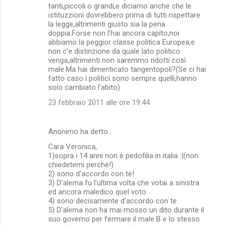
tanti,piccoli o grandi,e diciamo anche che le
istituzzioni dovrebbero prima di tutti rispettare
la legge,altrimenti giusto sia la pena
doppia.Forse non l'hai ancora capito,noi
abbiamo la peggior classe politica Europea,e
non c'e distinzione da quale lato politico
venga,altrimenti non saremmo ridotti così
male.Ma hai dimenticato tangentopoli?(Se ci hai
fatto caso i politici sono sempre quelli,hanno
solo cambiato l'abito)
23 febbraio 2011 alle ore 19:44
Anonimo ha detto…
Cara Veronica,
1)sopra i 14 anni non è pedofilia in italia :|(non
chiedetemi perchè!)
2) sono d'accordo con te!
3) D'alema fu l'ultima volta che votai a sinistra
ed ancora maledico quel voto
4) sono decisamente d'accordo con te
5) D'alema non ha mai mosso un dito durante il
suo governo per fermare il male B e lo stesso