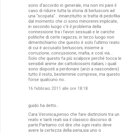
sono d'accordo in generale, ma non mi pare il
o
caso di ridurre tutta la storia di berlusconi ad
m
una "scopata"... innanzitutto si tratta di pedofilia
dal momento che ci sono minorenni implicate,
m
in secondo luogo c'è il problema della
connessione tra i favori sessuali e le cariche
e
politiche di certe ragazze, in terzo luogo non
n
dimentichiamo che questo è solo l'ultimo reato
di cui è accusato berlusconi, insieme a
t
corruzione, concussione, mafia, e così via....
i
Solo che questo fa più scalpore perché tocca le
sensibili anime dei cattolicissimi italiani, i quali
sono disposti a perdonare (anzi a nascondere)
tutto il resto, bestemmie comprese, ma questo
forse qualcuno no...
16 febbraio 2011 alle ore 18:18
guido ha detto…
Cara Veronica,penso che fare distinzioni tra un
reato e tanti reati sia il classico discorso di
parte.Partiamo col dire che ogni reato deve
avere la certezza della pena,sia uno o