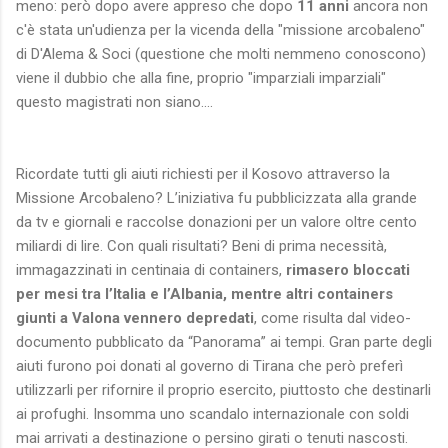
meno: però dopo avere appreso che dopo
11 anni
ancora non
c'è stata un'udienza per la vicenda della "missione arcobaleno"
di D'Alema & Soci (questione che molti nemmeno conoscono)
viene il dubbio che alla fine, proprio "imparziali imparziali"
questo magistrati non siano....
Ricordate tutti gli aiuti richiesti per il Kosovo attraverso la
Missione Arcobaleno? L’iniziativa fu pubblicizzata alla grande
da tv e giornali e raccolse donazioni per un valore oltre cento
miliardi di lire. Con quali risultati? Beni di prima necessità,
immagazzinati in centinaia di containers,
rimasero bloccati
per mesi tra l’Italia e l’Albania, mentre altri containers
giunti a Valona vennero depredati
, come risulta dal video-
documento pubblicato da “Panorama” ai tempi. Gran parte degli
aiuti furono poi donati al governo di Tirana che però preferì
utilizzarli per rifornire il proprio esercito, piuttosto che destinarli
ai profughi. Insomma uno scandalo internazionale con soldi
mai arrivati a destinazione o persino girati o tenuti nascosti.