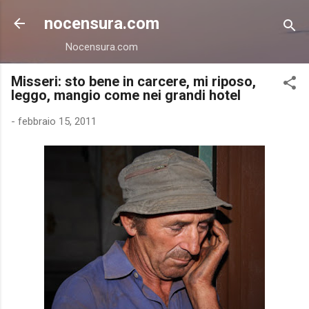
Passa ai contenuti principali
nocensura.com
Nocensura.com
Misseri: sto bene in carcere, mi riposo,
leggo, mangio come nei grandi hotel
-
febbraio 15, 2011