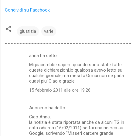
Condividi su Facebook
giustizia
varie
anna ha detto…
C
Mi piacerebbe sapere quando sono state fatte
o
queste dichiarazioni,io qualcosa avevo letto su
m
qualche giornale,ma mesi fa.Ormai non se parla
quasi piu'.Ciao e grazie.
m
15 febbraio 2011 alle ore 19:26
e
n
Anonimo ha detto…
t
Ciao Anna,
i
la notizia è stata riportata anche da alcuni TG in
data odierna (16/02/2011) se fai una ricerca su
Google, scrivendo "Misseri carcere grande