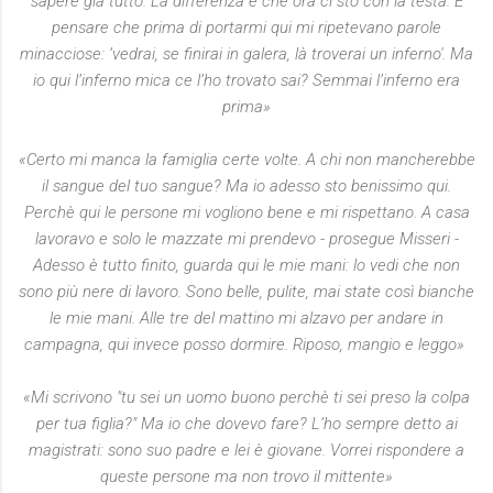
sapere già tutto. La differenza è che ora ci sto con la testa. E
pensare che prima di portarmi qui mi ripetevano parole
minacciose: ’vedrai, se finirai in galera, là troverai un inferno'. Ma
io qui l’inferno mica ce l’ho trovato sai? Semmai l’inferno era
prima»
«Certo mi manca la famiglia certe volte. A chi non mancherebbe
il sangue del tuo sangue? Ma io adesso sto benissimo qui.
Perchè qui le persone mi vogliono bene e mi rispettano. A casa
lavoravo e solo le mazzate mi prendevo - prosegue Misseri -
Adesso è tutto finito, guarda qui le mie mani: lo vedi che non
sono più nere di lavoro. Sono belle, pulite, mai state così bianche
le mie mani. Alle tre del mattino mi alzavo per andare in
campagna, qui invece posso dormire. Riposo, mangio e leggo»
«Mi scrivono "tu sei un uomo buono perchè ti sei preso la colpa
per tua figlia?" Ma io che dovevo fare? L’ho sempre detto ai
magistrati: sono suo padre e lei è giovane. Vorrei rispondere a
queste persone ma non trovo il mittente»