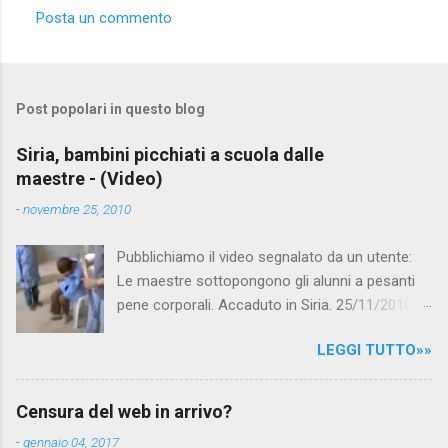
e
Posta un commento
n
t
i
Post popolari in questo blog
Siria, bambini picchiati a scuola dalle
maestre - (Video)
-
novembre 25, 2010
Pubblichiamo il video segnalato da un utente:
Le maestre sottopongono gli alunni a pesanti
pene corporali. Accaduto in Siria. 25/11/2010
questa mattina il celebre programma TV di
LEGGI TUTTO»»
Canale 5 "Forum" si è interessato al caso,
interpellando prontamente l'ambasciata siriana,
per fare luce sulla vicenda: è emerso che il
Censura del web in arrivo?
filmato, di cui le autorità siriane erano a
-
gennaio 04, 2017