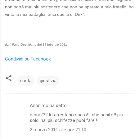
non potrà mai più sostenere che non ha sparato a mio fratello: ho
vinto la mia battaglia, anzi quella di Dirk”.
da
Il Fatto Quotidiano
del 24 febbraio 2011
Condividi su Facebook
casta
giustizia
Anonimo ha detto…
C
e ora??? lo arrestano spero!!! che schifo!! più
o
soldi hai più schifezze puoi fare !!
m
2 marzo 2011 alle ore 21:10
m