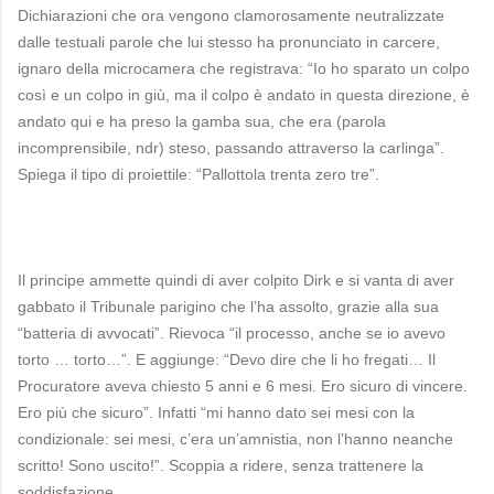
Dichiarazioni che ora vengono clamorosamente neutralizzate
dalle testuali parole che lui stesso ha pronunciato in carcere,
ignaro della microcamera che registrava: “Io ho sparato un colpo
così e un colpo in giù, ma il colpo è andato in questa direzione, è
andato qui e ha preso la gamba sua, che era (parola
incomprensibile, ndr) steso, passando attraverso la carlinga”.
Spiega il tipo di proiettile: “Pallottola trenta zero tre”.
Il principe ammette quindi di aver colpito Dirk e si vanta di aver
gabbato il Tribunale parigino che l’ha assolto, grazie alla sua
“batteria di avvocati”. Rievoca “il processo, anche se io avevo
torto … torto…”. E aggiunge: “Devo dire che li ho fregati… Il
Procuratore aveva chiesto 5 anni e 6 mesi. Ero sicuro di vincere.
Ero più che sicuro”. Infatti “mi hanno dato sei mesi con la
condizionale: sei mesi, c’era un’amnistia, non l’hanno neanche
scritto! Sono uscito!”. Scoppia a ridere, senza trattenere la
soddisfazione.