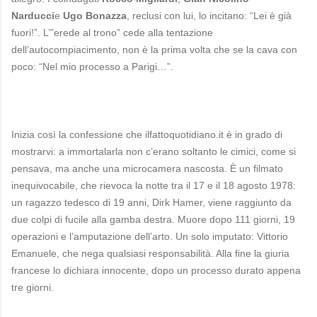
Narducci
e
Ugo Bonazza
, reclusi con lui, lo incitano: “Lei è già
fuori!”. L’”erede al trono” cede alla tentazione
dell’autocompiacimento, non è la prima volta che se la cava con
poco: “Nel mio processo a Parigi…”.
Inizia così la confessione che ilfattoquotidiano.it è in grado di
mostrarvi: a immortalarla non c’erano soltanto le cimici, come si
pensava, ma anche una microcamera nascosta. È un filmato
inequivocabile, che rievoca la notte tra il 17 e il 18 agosto 1978:
un ragazzo tedesco di 19 anni, Dirk Hamer, viene raggiunto da
due colpi di fucile alla gamba destra. Muore dopo 111 giorni, 19
operazioni e l’amputazione dell’arto. Un solo imputato: Vittorio
Emanuele, che nega qualsiasi responsabilità. Alla fine la giuria
francese lo dichiara innocente, dopo un processo durato appena
tre giorni.