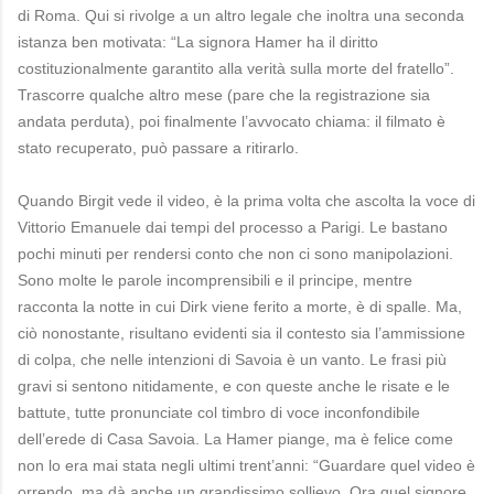
di Roma. Qui si rivolge a un altro legale che inoltra una seconda
istanza ben motivata: “La signora Hamer ha il diritto
costituzionalmente garantito alla verità sulla morte del fratello”.
Trascorre qualche altro mese (pare che la registrazione sia
andata perduta), poi finalmente l’avvocato chiama: il filmato è
stato recuperato, può passare a ritirarlo.
Quando Birgit vede il video, è la prima volta che ascolta la voce di
Vittorio Emanuele dai tempi del processo a Parigi. Le bastano
pochi minuti per rendersi conto che non ci sono manipolazioni.
Sono molte le parole incomprensibili e il principe, mentre
racconta la notte in cui Dirk viene ferito a morte, è di spalle. Ma,
ciò nonostante, risultano evidenti sia il contesto sia l’ammissione
di colpa, che nelle intenzioni di Savoia è un vanto. Le frasi più
gravi si sentono nitidamente, e con queste anche le risate e le
battute, tutte pronunciate col timbro di voce inconfondibile
dell’erede di Casa Savoia. La Hamer piange, ma è felice come
non lo era mai stata negli ultimi trent’anni: “Guardare quel video è
orrendo, ma dà anche un grandissimo sollievo. Ora quel signore