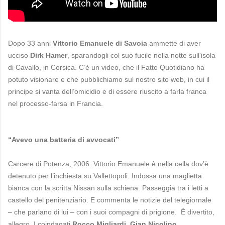
Dopo 33 anni
Vittorio Emanuele di Savoia
ammette di aver
ucciso
Dirk Hamer
, sparandogli col suo fucile nella notte sull’isola
di Cavallo, in Corsica. C’è un video, che il Fatto Quotidiano ha
potuto visionare e che pubblichiamo sul nostro sito web, in cui il
principe si vanta dell’omicidio e di essere riuscito a farla franca
nel processo-farsa in Francia.
“Avevo una batteria di avvocati”
Carcere di Potenza, 2006: Vittorio Emanuele è nella cella dov’è
detenuto per l’inchiesta su Vallettopoli. Indossa una maglietta
bianca con la scritta Nissan sulla schiena. Passeggia tra i letti a
castello del penitenziario. E commenta le notizie del telegiornale
– che parlano di lui – con i suoi compagni di prigione. È divertito,
allegro. I coindagati
Rocco Migliardi
,
Gian Nicolino