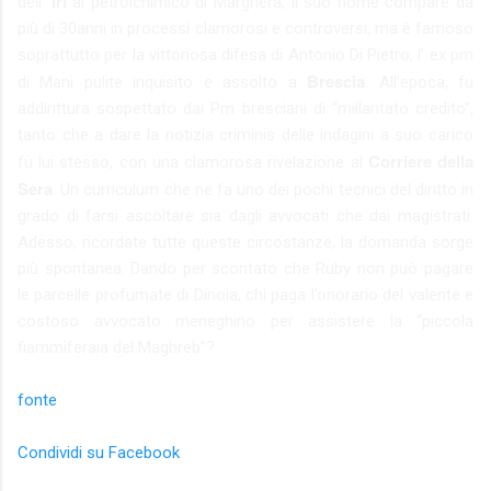
Iri
dell’
al petrolchimico di Marghera, il suo nome compare da
più di 30anni in processi clamorosi e controversi, ma è famoso
soprattutto per la vittoriosa difesa di Antonio Di Pietro, l’ ex pm
Brescia
di Mani pulite inquisito e assolto a
. All’epoca, fu
addirittura sospettato dai Pm bresciani di “millantato credito”,
tanto che a dare la notizia criminis delle indagini a suo carico
Corriere della
fu lui stesso, con una clamorosa rivelazione al
Sera
. Un curriculum che ne fa uno dei pochi tecnici del diritto in
grado di farsi ascoltare sia dagli avvocati che dai magistrati.
Adesso, ricordate tutte queste circostanze, la domanda sorge
più spontanea. Dando per scontato che Ruby non può pagare
le parcelle profumate di Dinoia, chi paga l’onorario del valente e
costoso avvocato meneghino per assistere la “piccola
fiammiferaia del Maghreb”?
fonte
Condividi su Facebook