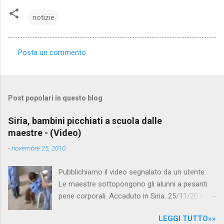
notizie
Posta un commento
C
o
m
Post popolari in questo blog
m
e
Siria, bambini picchiati a scuola dalle
maestre - (Video)
n
t
-
novembre 25, 2010
i
Pubblichiamo il video segnalato da un utente:
Le maestre sottopongono gli alunni a pesanti
pene corporali. Accaduto in Siria. 25/11/2010
questa mattina il celebre programma TV di
LEGGI TUTTO»»
Canale 5 "Forum" si è interessato al caso,