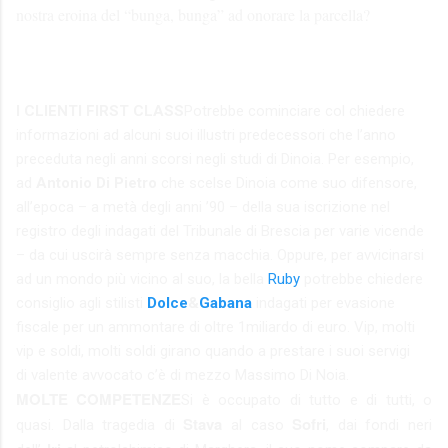
nostra eroina del “bunga, bunga” ad onorare la parcella?
I CLIENTI FIRST CLASS
Potrebbe cominciare col chiedere
informazioni ad alcuni suoi illustri predecessori che l’anno
preceduta negli anni scorsi negli studi di Dinoia. Per esempio,
ad
Antonio Di Pietro
che scelse Dinoia come suo difensore,
all’epoca – a metà degli anni ’90 – della sua iscrizione nel
registro degli indagati del Tribunale di Brescia per varie vicende
– da cui uscirà sempre senza macchia. Oppure, per avvicinarsi
ad un mondo più vicino al suo, la bella
Ruby
potrebbe chiedere
consiglio agli stilisti
Dolce
&
Gabana
indagati per evasione
fiscale per un ammontare di oltre 1miliardo di euro. Vip, molti
vip e soldi, molti soldi girano quando a prestare i suoi servigi
di valente avvocato c’è di mezzo Massimo Di Noia.
MOLTE COMPETENZE
Si è occupato di tutto e di tutti, o
Stava
Sofri
quasi. Dalla tragedia di
al caso
, dai fondi neri