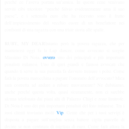
perché ce l’aveva portata un’amica. In queste cene venivano
serviti cibi tricolore “perché Silvio evidentemente ama il suo
paese”, e i settemila euro che ha ricevuto sono il frutto
dell’impietosimento del vecchio cuore di un benefattore nei
confronti di una ragazza con una triste storia alle spalle.
RUBY, MY DEAR
Intanto però la povera ragazza, che per
mantenersi oggi fa la Lap dancer, come avvocato si sceglie
Massimo Di Noia,
ovvero
uno dei principali e più importanti
penalisti milanesi. Uno di quei grandi e famosi avvocati che
quando ti serve la sua parcella fa davvero tremare i polsi. Come
farà la povera marocchina a pagare l’onorario dell’avvocato? Mica
sarà costretta ad andare a rubare nuovamente? Ne dubitiamo,
anche perché questa volta, quasi sicuramente, non ci sarebbe
alcuna telefonata dai piani alti di Palazzo Chigi e zone limitrofe.
Di Noia è uno dei più importanti penalisti del foro milanese. Tra i
suoi clienti troviamo molti
Vip
. Gente che per i suoi servigi è
disposta a pagare sull’unghia senza battere ciglia parcelle di
decine se non centinaia di migliaia di euro. Come farà allora la