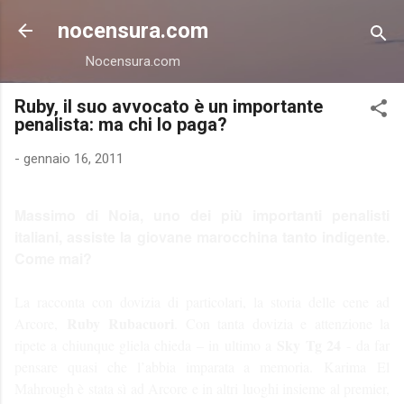
Passa ai contenuti principali
nocensura.com
Nocensura.com
Ruby, il suo avvocato è un importante
penalista: ma chi lo paga?
-
gennaio 16, 2011
Massimo di Noia, uno dei più importanti penalisti
italiani, assiste la giovane marocchina tanto indigente.
Come mai?
La racconta con dovizia di particolari, la storia delle cene ad
Ruby Rubacuori
Arcore,
. Con tanta dovizia e attenzione la
Sky Tg 24
ripete a chiunque gliela chieda – in ultimo a
- da far
pensare quasi che l’abbia imparata a memoria. Karima El
Mahrough è stata sì ad Arcore e in altri luoghi insieme al premier,