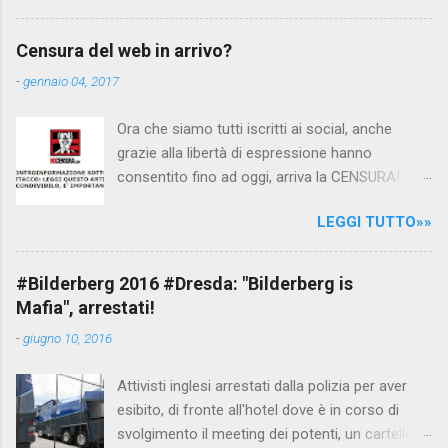
interpellando prontamente l'ambasciata siriana,
per fare luce sulla vicenda: è emerso che il
Censura del web in arrivo?
filmato, di cui le autorità siriane erano a
-
gennaio 04, 2017
conoscenza, risale al 2004, e le maestre del
video sono state punite e allontanate dalla
Ora che siamo tutti iscritti ai social, anche
scuola. LEGGI IL SERVIZIO . staff
grazie alla libertà di espressione hanno
nocensura.com Condividi su Facebook
consentito fino ad oggi, arriva la CENSURA!
Dopo tanti tentativi di censura da parte della
LEGGI TUTTO»»
politica rispediti al mittente dai cittadini - perché
censurare avrebbe fatto perdere troppi
consensi ai vari governi - la CENSURA potrebbe
#Bilderberg 2016 #Dresda: "Bilderberg is
arrivare dall'Antitrust, ovvero l' Autorità garante
Mafia", arrestati!
della concorrenza e del mercato , nota anche
-
giugno 10, 2016
come AGCM (da non confondere con AGCOM)
tra l'altro il momento è proprizio perché al
Attivisti inglesi arrestati dalla polizia per aver
governo non c'è più Matteo Renzi ma il buon
esibito, di fronte all'hotel dove è in corso di
Renziloni , controfigura di Renzi messo li per
svolgimento il meeting dei potenti, un cartellone
mettere la faccia su quelle misure che per l'ex