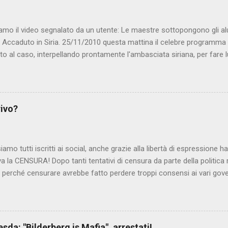
amo il video segnalato da un utente: Le maestre sottopongono gli al
. Accaduto in Siria. 25/11/2010 questa mattina il celebre programma 
to al caso, interpellando prontamente l'ambasciata siriana, per fare 
lmato, di cui le autorità siriane erano a conoscenza, risale al 2004, e 
ite e allontanate dalla scuola. LEGGI IL SERVIZIO . staff nocensura
rivo?
iamo tutti iscritti ai social, anche grazie alla libertà di espressione 
iva la CENSURA! Dopo tanti tentativi di censura da parte della politica r
 - perché censurare avrebbe fatto perdere troppi consensi ai vari go
dall'Antitrust, ovvero l' Autorità garante della concorrenza e del me
 non confondere con AGCOM) tra l'altro il momento è proprizio perc
nzi ma il buon Renziloni , controfigura di Renzi messo li per mettere
'ex sindaco di Firenze sarebbero state sconvenienti , dai miliardi da 
da: "Bilderberg is Mafia", arrestati!