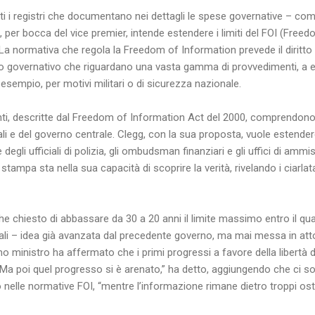
ti i registri che documentano nei dettagli le spese governative – com
, per bocca del vice premier, intende estendere i limiti del FOI (Free
. La normativa che regola la Freedom of Information prevede il diritto 
po governativo che riguardano una vasta gamma di provvedimenti, a 
esempio, per motivi militari o di sicurezza nazionale.
i, descritte dal Freedom of Information Act del 2000, comprendono un
li e del governo centrale. Clegg, con la sua proposta, vuole estendere i
egli ufficiali di polizia, gli ombudsman finanziari e gli uffici di ammis
 stampa sta nella sua capacità di scoprire la verità, rivelando i ciarlata
he chiesto di abbassare da 30 a 20 anni il limite massimo entro il qu
li – idea già avanzata dal precedente governo, ma mai messa in atto
imo ministro ha affermato che i primi progressi a favore della libertà
i. “Ma poi quel progresso si è arenato,” ha detto, aggiungendo che ci 
nelle normative FOI, “mentre l’informazione rimane dietro troppi osta