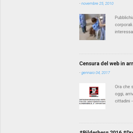
-
novembre 25, 2010
t
i
Pubblichi
corporali
interessa
che il fi
state pun
Censura del web in ar
-
gennaio 04, 2017
Ora che s
oggi, arr
cittadini
arrivare 
AGCM (da
Matteo Re
che per l
#Bilderberg 2016 #Dres