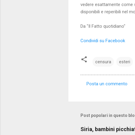
vedere esattamente come sp
disponibili e reperibili nel 
Da "Il Fatto quotidiano"
Condividi su Facebook
censura
esteri
Posta un commento
C
o
m
m
Post popolari in questo bl
e
Siria, bambini picchia
n