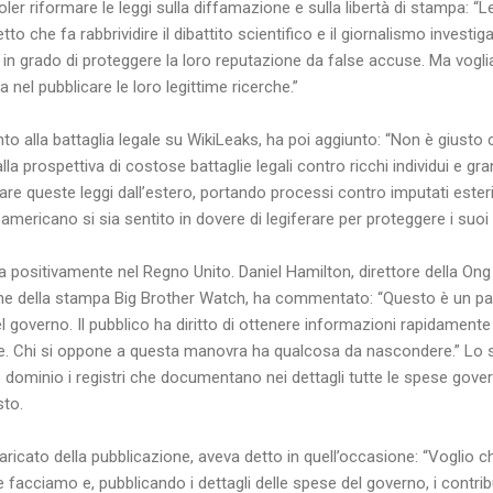
er riformare le leggi sulla diffamazione e sulla libertà di stampa: “Le 
 che fa rabbrividire il dibattito scientifico e il giornalismo investiga
 in grado di proteggere la loro reputazione da false accuse. Ma vog
 nel pubblicare le loro legittime ricerche.”
o alla battaglia legale su WikiLeaks, ha poi aggiunto: “Non è giusto 
alla prospettiva di costose battaglie legali contro ricchi individui e 
re queste leggi dall’estero, portando processi contro imputati esteri qu
mericano si sia sentito in dovere di legiferare per proteggere i suoi ci
 positivamente nel Regno Unito. Daniel Hamilton, direttore della Ong 
e della stampa Big Brother Watch, ha commentato: “Questo è un pas
l governo. Il pubblico ha diritto di ottenere informazioni rapidamente
che. Chi si oppone a questa manovra ha qualcosa da nascondere.” Lo 
 dominio i registri che documentano nei dettagli tutte le spese gove
sto.
ricato della pubblicazione, aveva detto in quell’occasione: “Voglio che
he facciamo e, pubblicando i dettagli delle spese del governo, i contri