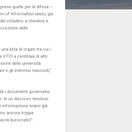
prese quelle per la difesa –
dom of Information laws), già
del cittadino a chiedere e
eccezione delle
a lista di organi tra cui i
l FOI a centinaia di altri
sione delle università.
ni e gli interessi nascosti,”
ale i documenti governativi
. In un discorso tenutosi
 di informazione erano già
sono ancora troppe
coli burocratici”.