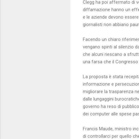
Clegg ha poi affermato di vol
diffamazione hanno un effetto
e le aziende devono essere
giornalisti non abbiano paura
Facendo un chiaro riferiment
vengano spinti al silenzio d
che alcuni riescano a sfrutta
una farsa che il Congresso a
La proposta è stata recepita
informazione e persecuzion
migliorare la trasparenza ne
dalle lungaggini burocrati
governo ha reso di pubblico
dei computer alle spese pa
Francis Maude, ministro inca
di controllarci per quello c