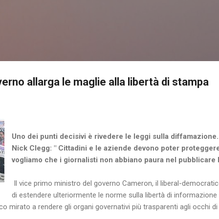
Passa ai contenuti principali
erno allarga le maglie alla libertà di stampa
Uno dei punti decisivi è rivedere le leggi sulla diffamazione.
Nick Clegg: " Cittadini e le aziende devono poter protegger
vogliamo che i giornalisti non abbiano paura nel pubblicare l
Il vice primo ministro del governo Cameron, il liberal-democrati
di estendere ulteriormente le norme sulla libertà di informazione 
o mirato a rendere gli organi governativi più trasparenti agli occhi di t