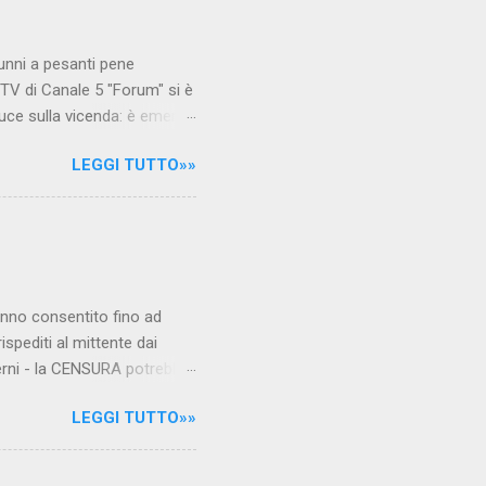
unni a pesanti pene
TV di Canale 5 "Forum" si è
luce sulla vicenda: è emerso
le maestre del video sono
LEGGI TUTTO»»
.com Condividi su Facebook
hanno consentito fino ad
ispediti al mittente dai
verni - la CENSURA potrebbe
rcato , nota anche come
LEGGI TUTTO»»
hé al governo non c'è più
 la faccia su quelle misure
sborsare per le banche allo