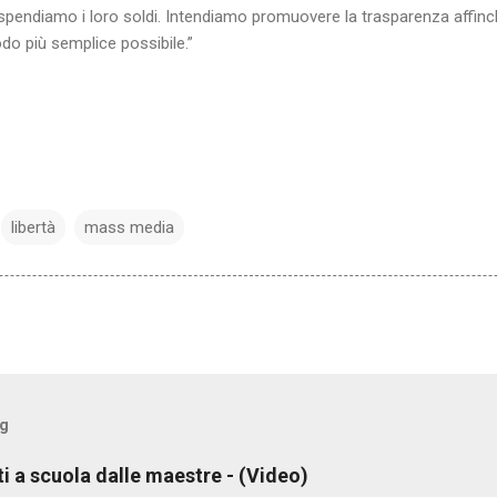
endiamo i loro soldi. Intendiamo promuovere la trasparenza affinch
modo più semplice possibile.”
libertà
mass media
og
ti a scuola dalle maestre - (Video)