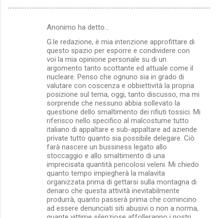
Anonimo ha detto…
C
G.le redazione, è mia intenzione approfittare di
o
questo spazio per esporre e condividere con
m
voi la mia opinione personale su di un
argomento tanto scottante ed attuale come il
m
nucleare. Penso che ognuno sia in grado di
valutare con coscenza e obbiettività la propria
e
posizione sul tema, oggi, tanto discusso, ma mi
n
sorprende che nessuno abbia sollevato la
questione dello smaltimento dei rifiuti tossici. Mi
t
riferisco nello specifico al malcostume tutto
i
italiano di appaltare e sub-appaltare ad aziende
private tutto quanto sia possibile delegare. Ciò
farà nascere un bussiness legato allo
stoccaggio e allo smaltimento di una
imprecisata quantità pericolosi veleni. Mi chiedo
quanto tempo impiegherà la malavita
organizzata prima di gettarsi sulla montagna di
denaro che questa attività inevitabilmente
produrrà, quanto passerà prima che comincino
ad essere denunciati siti abusivi o non a norma,
quante vittime silenziose affolleranno i nostri