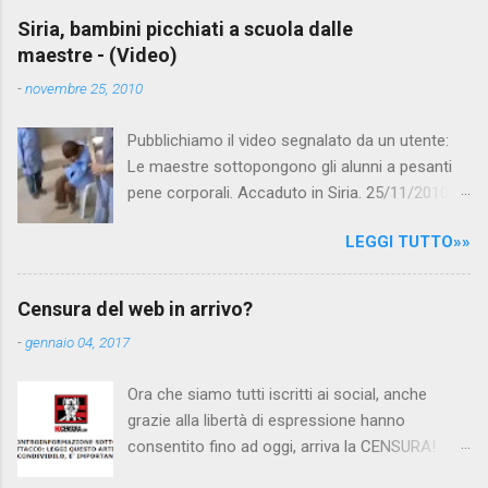
Siria, bambini picchiati a scuola dalle
maestre - (Video)
-
novembre 25, 2010
Pubblichiamo il video segnalato da un utente:
Le maestre sottopongono gli alunni a pesanti
pene corporali. Accaduto in Siria. 25/11/2010
questa mattina il celebre programma TV di
LEGGI TUTTO»»
Canale 5 "Forum" si è interessato al caso,
interpellando prontamente l'ambasciata siriana,
per fare luce sulla vicenda: è emerso che il
Censura del web in arrivo?
filmato, di cui le autorità siriane erano a
-
gennaio 04, 2017
conoscenza, risale al 2004, e le maestre del
video sono state punite e allontanate dalla
Ora che siamo tutti iscritti ai social, anche
scuola. LEGGI IL SERVIZIO . staff
grazie alla libertà di espressione hanno
nocensura.com Condividi su Facebook
consentito fino ad oggi, arriva la CENSURA!
Dopo tanti tentativi di censura da parte della