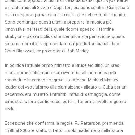
chiari, contrapposti ai duri neri della dancehall quali Vybz Kartel
e i rasta radicali Sizzla e Capleton, più conosciuti in Giamaica o
nella diaspora giamaicana di Londra che nel resto del mondo.
Sono comunque questi ultimi a proporre la musica più
innovativa, nei testi della quale ricorre spesso il termine
«Babylon», parola biblica che identifica alla perfezione questo
sistema corrotto rappresentato dai produttori bianchi tipo
Chris Blackwell, ex promoter di Bob Marley.
In politica l'attuale primo ministro è Bruce Golding, un «red
man» come li chiamano qui, ovvero un albino con capelli
rossastri e lineamenti negroidi. Lo stesso Michael Manley,
leader del «socialismo alla giamaicana» alleato di Cuba per un
decennio, era mulatto. Entrambi intrisi di demagogia, come
dimostra la loro gestione del potere, foriera di rivolte e guerra
civile.
Eccezione che conferma la regola, PJ Patterson, premier dal
1988 al 2006, è stato, di fatto, il solo leader nero nella storia