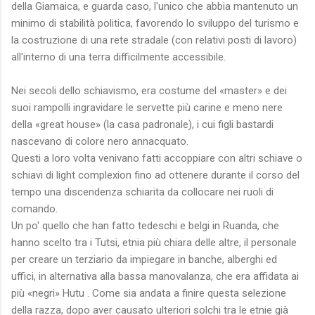
della Giamaica, e guarda caso, l'unico che abbia mantenuto un
minimo di stabilità politica, favorendo lo sviluppo del turismo e
la costruzione di una rete stradale (con relativi posti di lavoro)
all'interno di una terra difficilmente accessibile.
Nei secoli dello schiavismo, era costume del «master» e dei
suoi rampolli ingravidare le servette più carine e meno nere
della «great house» (la casa padronale), i cui figli bastardi
nascevano di colore nero annacquato.
Questi a loro volta venivano fatti accoppiare con altri schiave o
schiavi di light complexion fino ad ottenere durante il corso del
tempo una discendenza schiarita da collocare nei ruoli di
comando.
Un po' quello che han fatto tedeschi e belgi in Ruanda, che
hanno scelto tra i Tutsi, etnia più chiara delle altre, il personale
per creare un terziario da impiegare in banche, alberghi ed
uffici, in alternativa alla bassa manovalanza, che era affidata ai
più «negri» Hutu . Come sia andata a finire questa selezione
della razza, dopo aver causato ulteriori solchi tra le etnie già