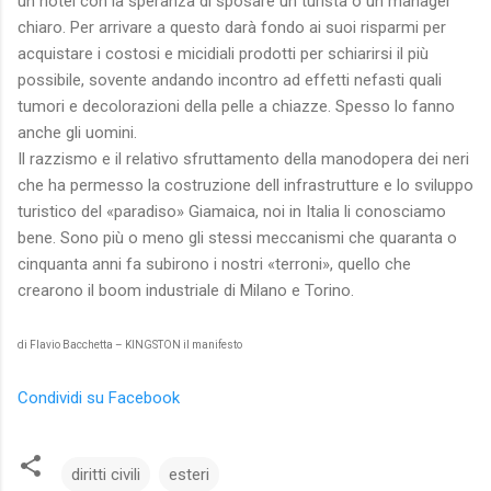
un hotel con la speranza di sposare un turista o un manager
chiaro. Per arrivare a questo darà fondo ai suoi risparmi per
acquistare i costosi e micidiali prodotti per schiarirsi il più
possibile, sovente andando incontro ad effetti nefasti quali
tumori e decolorazioni della pelle a chiazze. Spesso lo fanno
anche gli uomini.
Il razzismo e il relativo sfruttamento della manodopera dei neri
che ha permesso la costruzione dell infrastrutture e lo sviluppo
turistico del «paradiso» Giamaica, noi in Italia li conosciamo
bene. Sono più o meno gli stessi meccanismi che quaranta o
cinquanta anni fa subirono i nostri «terroni», quello che
crearono il boom industriale di Milano e Torino.
di Flavio Bacchetta – KINGSTON il manifesto
Condividi su Facebook
diritti civili
esteri