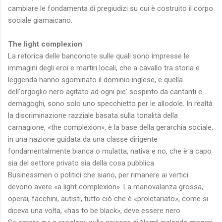
cambiare le fondamenta di pregiudizi su cui è costruito il corpo
sociale giamaicano.
The light complexion
La retorica delle banconote sulle quali sono impresse le
immagini degli eroi e martiri locali, che a cavallo tra storia e
leggenda hanno sgominato il dominio inglese, e quella
dell'orgoglio nero agitato ad ogni pie' sospinto da cantanti e
demagoghi, sono solo uno specchietto per le allodole. In realtà
la discriminazione razziale basata sulla tonalità della
carnagione, «the complexion», è la base della gerarchia sociale,
in una nazione guidata da una classe dirigente
fondamentalmente bianca o mulatta, nativa e no, che è a capo
sia del settore privato sia della cosa pubblica.
Businessmen o politici che siano, per rimanere ai vertici
devono avere «a light complexion». La manovalanza grossa,
operai, facchini, autisti, tutto ciò che è «proletariato», come si
diceva una volta, «has to be black», deve essere nero .