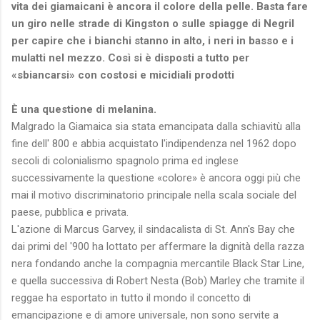
vita dei giamaicani è ancora il colore della pelle. Basta fare
un giro nelle strade di Kingston o sulle spiagge di Negril
per capire che i bianchi stanno in alto, i neri in basso e i
mulatti nel mezzo. Così si è disposti a tutto per
«sbiancarsi» con costosi e micidiali prodotti
È una questione di melanina.
Malgrado la Giamaica sia stata emancipata dalla schiavitù alla
fine dell' 800 e abbia acquistato l'indipendenza nel 1962 dopo
secoli di colonialismo spagnolo prima ed inglese
successivamente la questione «colore» è ancora oggi più che
mai il motivo discriminatorio principale nella scala sociale del
paese, pubblica e privata.
L'azione di Marcus Garvey, il sindacalista di St. Ann's Bay che
dai primi del '900 ha lottato per affermare la dignità della razza
nera fondando anche la compagnia mercantile Black Star Line,
e quella successiva di Robert Nesta (Bob) Marley che tramite il
reggae ha esportato in tutto il mondo il concetto di
emancipazione e di amore universale, non sono servite a