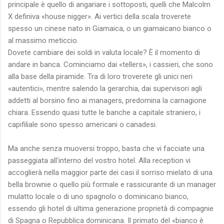
principale è quello di angariare i sottoposti, quelli che Malcolm
X definiva «house nigger». Ai vertici della scala troverete
spesso un cinese nato in Giamaica, o un giamaicano bianco o
al massimo meticcio.
Dovete cambiare dei soldi in valuta locale? È il momento di
andare in banca. Cominciamo dai «tellers», i cassieri, che sono
alla base della piramide. Tra di loro troverete gli unici neri
«autentici», mentre salendo la gerarchia, dai supervisori agli
addetti al borsino fino ai managers, predomina la carnagione
chiara. Essendo quasi tutte le banche a capitale straniero, i
capifiliale sono spesso americani o canadesi.
Ma anche senza muoversi troppo, basta che vi facciate una
passeggiata all'interno del vostro hotel. Alla reception vi
accoglierà nella maggior parte dei casi il sorriso mielato di una
bella brownie o quello più formale e rassicurante di un manager
mulatto locale o di uno spagnolo o dominicano bianco,
essendo gli hotel di ultima generazione proprietà di compagnie
di Spagna o Repubblica dominicana. Il primato del «bianco è