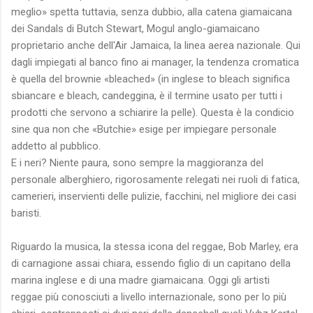
meglio» spetta tuttavia, senza dubbio, alla catena giamaicana
dei Sandals di Butch Stewart, Mogul anglo-giamaicano
proprietario anche dell'Air Jamaica, la linea aerea nazionale. Qui
dagli impiegati al banco fino ai manager, la tendenza cromatica
è quella del brownie «bleached» (in inglese to bleach significa
sbiancare e bleach, candeggina, è il termine usato per tutti i
prodotti che servono a schiarire la pelle). Questa è la condicio
sine qua non che «Butchie» esige per impiegare personale
addetto al pubblico.
E i neri? Niente paura, sono sempre la maggioranza del
personale alberghiero, rigorosamente relegati nei ruoli di fatica,
camerieri, inservienti delle pulizie, facchini, nel migliore dei casi
baristi.
Riguardo la musica, la stessa icona del reggae, Bob Marley, era
di carnagione assai chiara, essendo figlio di un capitano della
marina inglese e di una madre giamaicana. Oggi gli artisti
reggae più conosciuti a livello internazionale, sono per lo più