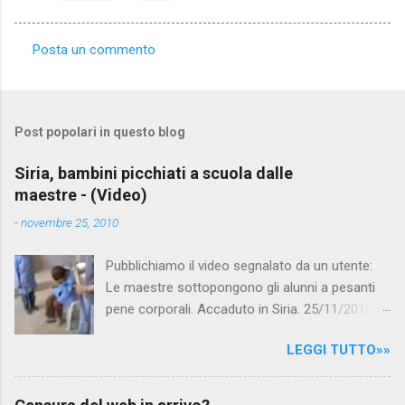
Posta un commento
C
o
m
Post popolari in questo blog
m
e
Siria, bambini picchiati a scuola dalle
maestre - (Video)
n
t
-
novembre 25, 2010
i
Pubblichiamo il video segnalato da un utente:
Le maestre sottopongono gli alunni a pesanti
pene corporali. Accaduto in Siria. 25/11/2010
questa mattina il celebre programma TV di
LEGGI TUTTO»»
Canale 5 "Forum" si è interessato al caso,
interpellando prontamente l'ambasciata siriana,
per fare luce sulla vicenda: è emerso che il