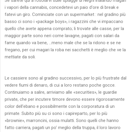
Se sarete qui a rosolarvi sulle spiagge di Negril inalando magari
i vapori della cannabis, concedetevi un paio d'ore di break e
fatevi un giro. Cominciate con un supermarket : nel gradino più
basso ci sono i «package boys», i ragazzini che vi impaccano
quello che avete appena comprato; li trovate alle casse, per la
maggior parte sono neri come lavagne, pagati con salari da
fame quando va bene, ...meno male che se la ridono e se ne
fregano, per cui magari la roba nei sacchetti è meglio che ve la
mettiate da soli.
Le cassiere sono al gradino successivo, per lo più frustrate dal
vedere fiumi di denaro, di cui a loro restano poche gocce.
Continuiamo a salire, arriviamo alle «securities», le guardie
private, che per incutere timore devono essere rigorosamente
color dell'ebano e possibilmente con la corporatura di un
primate. Subito più su ci sono i capireparto, per lo più
«brownie», marroncini, ossia mulatti. Sono quelli che hanno
fatto carriera, pagati un po' meglio della truppa, il loro lavoro