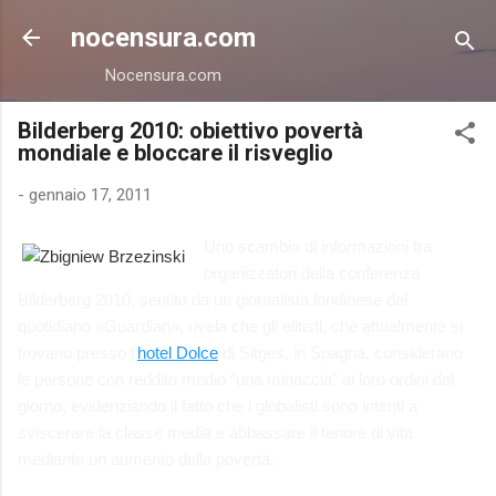
Passa ai contenuti principali
nocensura.com
Nocensura.com
Bilderberg 2010: obiettivo povertà
mondiale e bloccare il risveglio
-
gennaio 17, 2011
Uno scambio di informazioni tra
organizzatori della conferenza
Bilderberg 2010, sentito da un giornalista londinese del
quotidiano «Guardian», rivela che gli elitisti, che attualmente si
trovano presso l'
hotel Dolce
di Sitges, in Spagna, considerano
le persone con reddito medio “una minaccia” ai loro ordini del
giorno, evidenziando il fatto che i globalisti sono intenti a
sviscerare la classe media e abbassare il tenore di vita
mediante un aumento della povertà.