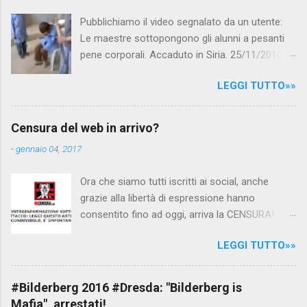
Pubblichiamo il video segnalato da un utente:
Le maestre sottopongono gli alunni a pesanti
pene corporali. Accaduto in Siria. 25/11/2010
questa mattina il celebre programma TV di
LEGGI TUTTO»»
Canale 5 "Forum" si è interessato al caso,
interpellando prontamente l'ambasciata siriana,
per fare luce sulla vicenda: è emerso che il
Censura del web in arrivo?
filmato, di cui le autorità siriane erano a
-
gennaio 04, 2017
conoscenza, risale al 2004, e le maestre del
video sono state punite e allontanate dalla
Ora che siamo tutti iscritti ai social, anche
scuola. LEGGI IL SERVIZIO . staff
grazie alla libertà di espressione hanno
nocensura.com Condividi su Facebook
consentito fino ad oggi, arriva la CENSURA!
Dopo tanti tentativi di censura da parte della
LEGGI TUTTO»»
politica rispediti al mittente dai cittadini - perché
censurare avrebbe fatto perdere troppi
consensi ai vari governi - la CENSURA potrebbe
#Bilderberg 2016 #Dresda: "Bilderberg is
arrivare dall'Antitrust, ovvero l' Autorità garante
Mafia", arrestati!