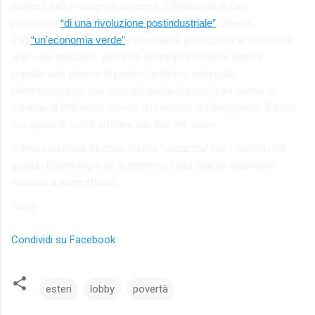
contro il loro monopolio di potere. Effettuando la loro
promessa
“di una rivoluzione postindustriale”
, alleata
con
“un'economia verde”
che in realtà paralizzerà le economie
una volta prospere, gli elitisti sperano di rendere tutta la
popolazione povera al punto che la loro principale
preoccupazione non sarà più quella di protestare contro la
riunione di 200 elitari presso una località di villeggiatura di lusso
ma quella di come arrivare alla fine del mese.
Come sottolinea Skelton, l'unica “minaccia” per i membri del
gruppo Bilderberg è se la gente sa cosa stanno realmente
facendo a porte chiuse.
fonte
Condividi su Facebook
esteri
lobby
povertà