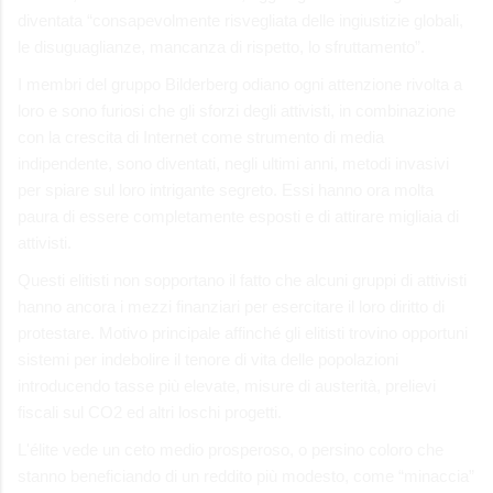
diventata “consapevolmente risvegliata delle ingiustizie globali,
le disuguaglianze, mancanza di rispetto, lo sfruttamento”.
I membri del gruppo Bilderberg odiano ogni attenzione rivolta a
loro e sono furiosi che gli sforzi degli attivisti, in combinazione
con la crescita di Internet come strumento di media
indipendente, sono diventati, negli ultimi anni, metodi invasivi
per spiare sul loro intrigante segreto. Essi hanno ora molta
paura di essere completamente esposti e di attirare migliaia di
attivisti.
Questi elitisti non sopportano il fatto che alcuni gruppi di attivisti
hanno ancora i mezzi finanziari per esercitare il loro diritto di
protestare. Motivo principale affinché gli elitisti trovino opportuni
sistemi per indebolire il tenore di vita delle popolazioni
introducendo tasse più elevate, misure di austerità, prelievi
fiscali sul CO2 ed altri loschi progetti.
L'élite vede un ceto medio prosperoso, o persino coloro che
stanno beneficiando di un reddito più modesto, come “minaccia”