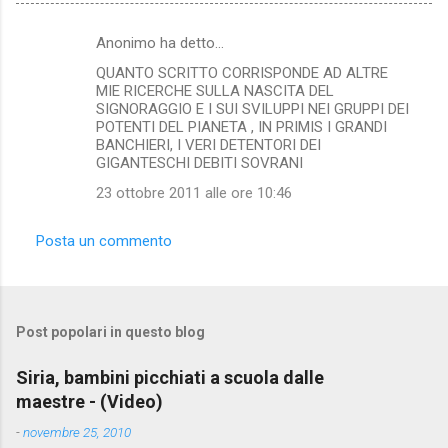
Anonimo ha detto…
C
QUANTO SCRITTO CORRISPONDE AD ALTRE
o
MIE RICERCHE SULLA NASCITA DEL
m
SIGNORAGGIO E I SUI SVILUPPI NEI GRUPPI DEI
POTENTI DEL PIANETA , IN PRIMIS I GRANDI
m
BANCHIERI, I VERI DETENTORI DEI
GIGANTESCHI DEBITI SOVRANI
e
n
23 ottobre 2011 alle ore 10:46
t
Posta un commento
i
Post popolari in questo blog
Siria, bambini picchiati a scuola dalle
maestre - (Video)
-
novembre 25, 2010