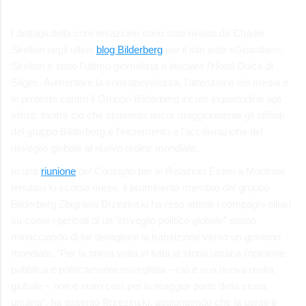
I dettagli della conversazione sono stati rivelati da Charlie
Skelton negli ultimi
blog Bilderberg
per il sito web «Guardian».
Skelton è stato l'ultimo giornalista a lasciare l'Hotel Dolce di
Sitges. Aumentare la consapevolezza, l'attenzione dei media e
le proteste contro il Gruppo Bilderberg incute inquietudine agli
elitisti. Inoltre ciò che spaventa ancor maggiormente gli affiliati
del gruppo Bilderberg è l'incremento e l'accelerazione del
risveglio globale al nuovo ordine mondiale.
In una
riunione
del Consiglio per le Relazioni Esteri a Montreal
tenutasi lo scorso mese, il prominente membro del gruppo
Bilderberg Zbigniew Brzezinski ha reso attenti i compagni elitari
su come i pericoli di un “risveglio politico globale” stiano
minacciando di far deragliare la transizione verso un governo
mondiale. “Per la prima volta in tutta la storia umana l'opinione
pubblica è politicamente risvegliata – ciò è una nuova realtà
globale – non è stato così per la maggior parte della storia
umana”, ha asserito Brzezinski, aggiungendo che la gente è