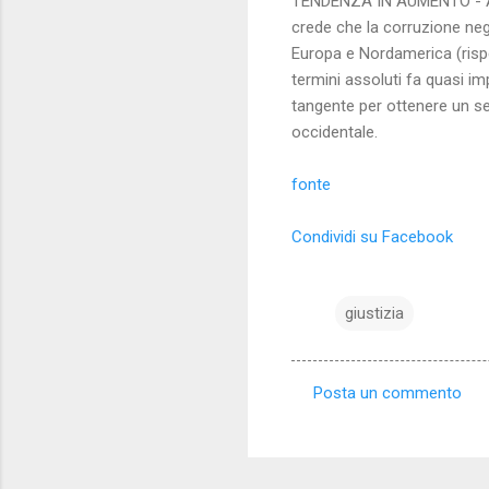
TENDENZA IN AUMENTO - A con
crede che la corruzione neg
Europa e Nordamerica (rispet
termini assoluti fa quasi i
tangente per ottenere un ser
occidentale.
fonte
Condividi su Facebook
giustizia
Posta un commento
C
o
m