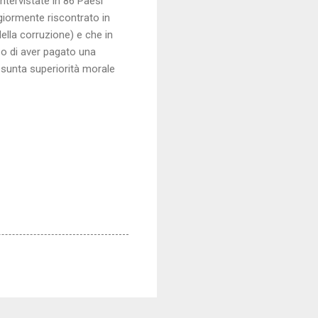
tervistate in 86 Paesi
giormente riscontrato in
ella corruzione) e che in
so di aver pagato una
resunta superiorità morale