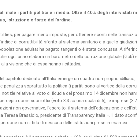
 male i partiti politici e i media.
Oltre il 40% degli intervistati 
lus, istruzione e forze dell'ordine.
ilities, per pagare meno imposte, per ottenere sconti nelle transazion
dice di corruttibilità riferito al sistema sanitario e a quello giudiziari
lla popolazione adulta) ha pagato tangenti o è stata concussa. A riferi
 che ogni anno elabora un barometro della corruzione globale (Gcb)
alla visione che di essa hanno i cittadini.
apitolo dedicato all'Italia emerge un quadro non proprio idilliaco, 
e penalizza soprattutto la politica (i partiti sono al vertice della corru
 le notizie relative al voto di fiducia del prossimo 14 dicembre non han
rcepiti come «corrotti» (voto 3,3 su una scala di 5), le imprese (3,7
azioni non governative, l'esercito, il sistema dell'educazione e dell'istr
a Teresa Brassiolo, presidente di Transparency Italia –. Il dato scon
lle persone non si fida di nessuna delle istituzioni prese in esame».