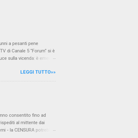
unni a pesanti pene
TV di Canale 5 "Forum" si è
luce sulla vicenda: è emerso
le maestre del video sono
LEGGI TUTTO»»
.com Condividi su Facebook
hanno consentito fino ad
ispediti al mittente dai
verni - la CENSURA potrebbe
rcato , nota anche come