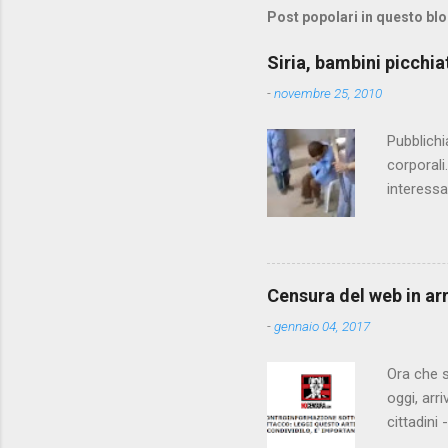
m
Post popolari in questo bl
e
Siria, bambini picchia
n
-
novembre 25, 2010
t
i
Pubblichi
corporali
interessa
che il fi
state pun
Censura del web in ar
-
gennaio 04, 2017
Ora che s
oggi, arr
cittadini
arrivare 