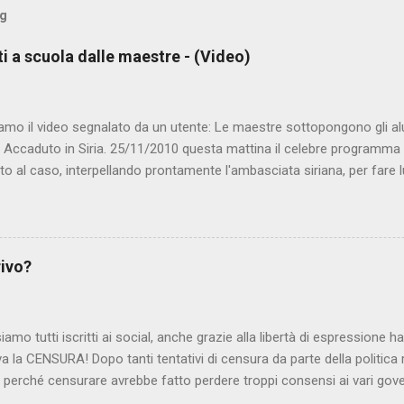
og
ti a scuola dalle maestre - (Video)
amo il video segnalato da un utente: Le maestre sottopongono gli al
. Accaduto in Siria. 25/11/2010 questa mattina il celebre programma 
to al caso, interpellando prontamente l'ambasciata siriana, per fare 
lmato, di cui le autorità siriane erano a conoscenza, risale al 2004, e 
ite e allontanate dalla scuola. LEGGI IL SERVIZIO . staff nocensura
rivo?
iamo tutti iscritti ai social, anche grazie alla libertà di espressione 
iva la CENSURA! Dopo tanti tentativi di censura da parte della politica r
 - perché censurare avrebbe fatto perdere troppi consensi ai vari go
dall'Antitrust, ovvero l' Autorità garante della concorrenza e del me