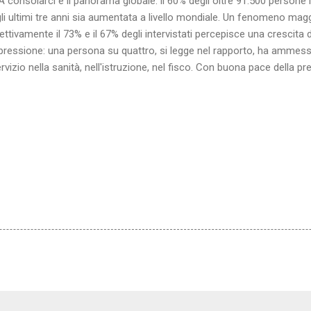
solarci è il panorama globale: il 60% degli oltre 91.500 persone in
li ultimi tre anni sia aumentata a livello mondiale. Un fenomeno mag
tivamente il 73% e il 67% degli intervistati percepisce una crescita d
mpressione: una persona su quattro, si legge nel rapporto, ha ammes
vizio nella sanità, nell'istruzione, nel fisco. Con buona pace della p