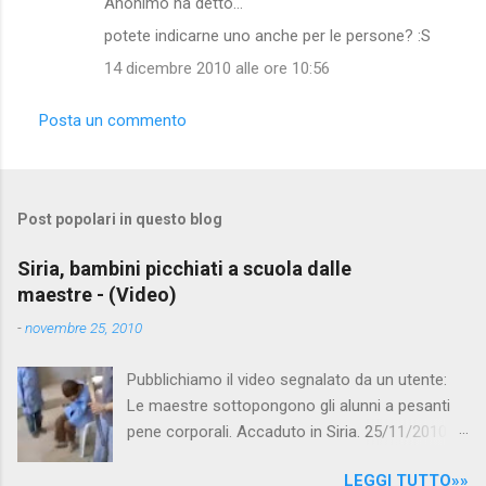
Anonimo ha detto…
C
potete indicarne uno anche per le persone? :S
o
14 dicembre 2010 alle ore 10:56
m
m
Posta un commento
e
n
t
Post popolari in questo blog
i
Siria, bambini picchiati a scuola dalle
maestre - (Video)
-
novembre 25, 2010
Pubblichiamo il video segnalato da un utente:
Le maestre sottopongono gli alunni a pesanti
pene corporali. Accaduto in Siria. 25/11/2010
questa mattina il celebre programma TV di
LEGGI TUTTO»»
Canale 5 "Forum" si è interessato al caso,