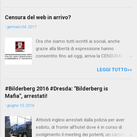
interpellando prontamente l'ambasciata siriana,
per fare luce sulla vicenda: è emerso che il
Censura del web in arrivo?
filmato, di cui le autorità siriane erano a
-
gennaio 04, 2017
conoscenza, risale al 2004, e le maestre del
video sono state punite e allontanate dalla
Ora che siamo tutti iscritti ai social, anche
scuola. LEGGI IL SERVIZIO . staff
grazie alla libertà di espressione hanno
nocensura.com Condividi su Facebook
consentito fino ad oggi, arriva la CENSURA!
Dopo tanti tentativi di censura da parte della
LEGGI TUTTO»»
politica rispediti al mittente dai cittadini - perché
censurare avrebbe fatto perdere troppi
consensi ai vari governi - la CENSURA potrebbe
#Bilderberg 2016 #Dresda: "Bilderberg is
arrivare dall'Antitrust, ovvero l' Autorità garante
Mafia", arrestati!
della concorrenza e del mercato , nota anche
-
giugno 10, 2016
come AGCM (da non confondere con AGCOM)
tra l'altro il momento è proprizio perché al
Attivisti inglesi arrestati dalla polizia per aver
governo non c'è più Matteo Renzi ma il buon
esibito, di fronte all'hotel dove è in corso di
Renziloni , controfigura di Renzi messo li per
svolgimento il meeting dei potenti, un cartellone
mettere la faccia su quelle misure che per l'ex