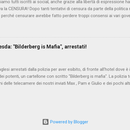
iamo tutti iscritti ai social, anche grazie alla libertà di espressione 
iva la CENSURA! Dopo tanti tentativi di censura da parte della politica r
 - perché censurare avrebbe fatto perdere troppi consensi ai vari go
dall'Antitrust, ovvero l' Autorità garante della concorrenza e del me
 non confondere con AGCOM) tra l'altro il momento è proprizio perc
nzi ma il buon Renziloni , controfigura di Renzi messo li per mettere
'ex sindaco di Firenze sarebbero state sconvenienti , dai miliardi da 
da: "Bilderberg is Mafia", arrestati!
nto della censura del web. Renzi è tornato a casa, a farsi riprend
 cittadino, e grazie alla propaganda tornerà in sella presto. Ma tor
Con la scusa di contrastare no...
inglesi arrestati dalla polizia per aver esibito, di fronte all'hotel dove 
i potenti, un cartellone con scritto "Bilderberg is mafia". La polizia te
hi delle telecamere dei nostri inviati Max , Pam e Giulio e dei pochi alt
a cui quelli del blog di controinformazione anglofona Infowars di Alex 
che la scena fosse ripresa. E' quanto raccontano i nostri amici inviati
nto in diretta, che potete vedere qui:
www.facebook.com/nocensura/videos/1189040361147055/ L'articolo d
ndiale : Dresda, espongono cartello "Bilderberg is mafia", arrestati!
Powered by Blogger
ritanwo.altervista.org/dresda-espongono-cartello-bilderberg-is-mafia-