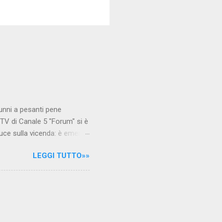
unni a pesanti pene
TV di Canale 5 "Forum" si è
luce sulla vicenda: è emerso
le maestre del video sono
LEGGI TUTTO»»
.com Condividi su Facebook