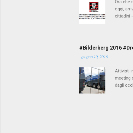
Ora che s
oggi, arr
cittadini
arrivare 
AGCM (da
Matteo Re
che per l
#Bilderberg 2016 #Dres
sdoganame
-
giugno 10, 2016
un comune
censura. 
Attivisti 
meeting de
dagli occ
posto, tr
evitando 
collegame
https://
ordine mo
http://ve