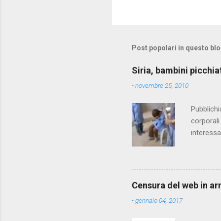
C
o
m
m
Post popolari in questo bl
e
Siria, bambini picchia
n
-
novembre 25, 2010
t
i
Pubblichi
corporali
interessa
che il fi
state pun
Censura del web in ar
-
gennaio 04, 2017