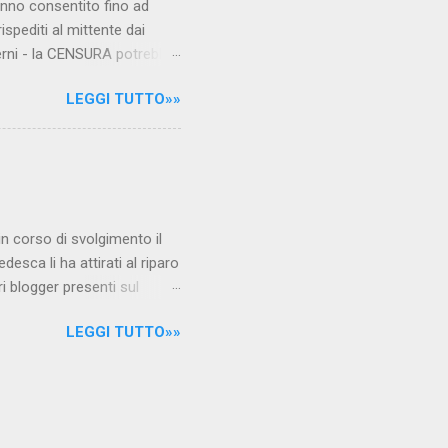
hanno consentito fino ad
ispediti al mittente dai
verni - la CENSURA potrebbe
rcato , nota anche come
LEGGI TUTTO»»
hé al governo non c'è più
 la faccia su quelle misure
sborsare per le banche allo
ere mentre fa la spesa come
niamo alla questione
è in corso di svolgimento il
desca li ha attirati al riparo
ri blogger presenti sul
Jones, e li ha arrestati,
LEGGI TUTTO»»
 durante l'ultimo
i La verità sul nuovo
arrestati/ Per garantire la