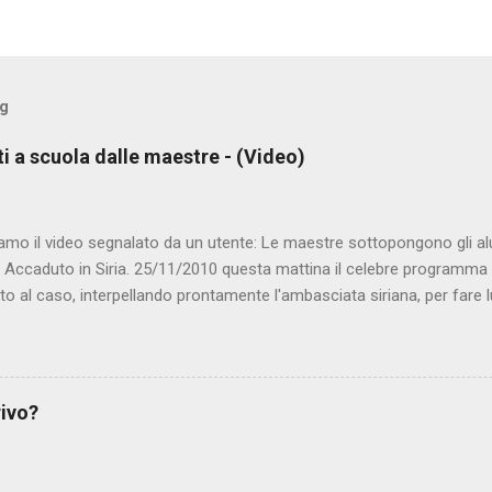
og
ti a scuola dalle maestre - (Video)
amo il video segnalato da un utente: Le maestre sottopongono gli al
. Accaduto in Siria. 25/11/2010 questa mattina il celebre programma 
to al caso, interpellando prontamente l'ambasciata siriana, per fare 
lmato, di cui le autorità siriane erano a conoscenza, risale al 2004, e 
ite e allontanate dalla scuola. LEGGI IL SERVIZIO . staff nocensura
rivo?