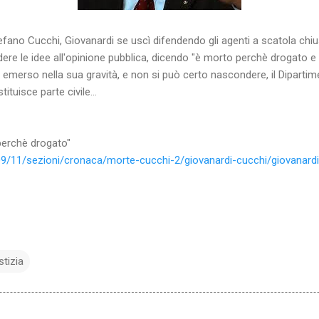
fano Cucchi, Giovanardi se uscì difendendo gli agenti a scatola chius
ndere le idee all'opinione pubblica, dicendo "è morto perchè drogato 
è emerso nella sua gravità, e non si può certo nascondere, il Diparti
ituisce parte civile...
perchè drogato"
009/11/sezioni/cronaca/morte-cucchi-2/giovanardi-cucchi/giovanardi
stizia