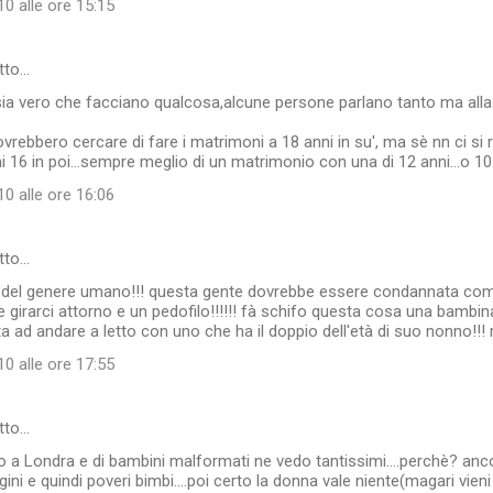
0 alle ore 15:15
tto…
ia vero che facciano qualcosa,alcune persone parlano tanto ma alla
ebbero cercare di fare i matrimoni a 18 anni in su', ma sè nn ci si
i 16 in poi...sempre meglio di un matrimonio con una di 12 anni...o 10.
0 alle ore 16:06
tto…
 del genere umano!!! questa gente dovrebbe essere condannata com
tile girarci attorno e un pedofilo!!!!!! fà schifo questa cosa una bambin
 ad andare a letto con uno che ha il doppio dell'età di suo nonno!!! ri
0 alle ore 17:55
tto…
vivo a Londra e di bambini malformati ne vedo tantissimi....perchè? anc
ni e quindi poveri bimbi....poi certo la donna vale niente(magari vieni 