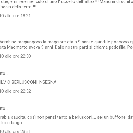
 due, e infilerei nel culo di uno l' uccello dell' altro !!! Mandria di sch
accia della terra !!!
0 alle ore 18:21
…
e bambine raggiungono la maggiore età a 9 anni e quindi le possono s
eta Maometto aveva 9 anni. Dalle nostre parti si chiama pedofilia. Paes
0 alle ore 22:50
tto…
SILVIO BERLUSCONI INSEGNA
0 alle ore 22:52
tto…
 arabia saudita, così non pensi tanto a berlusconi.... sei un buffone, 
 fuori luogo..
0 alle ore 23:51