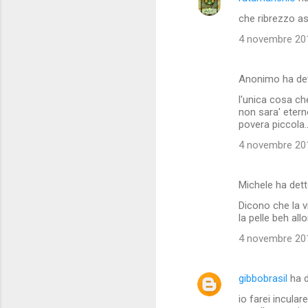
t
che ribrezzo as
i
4 novembre 201
Anonimo ha de
l'unica cosa ch
non sara' etern
povera piccola
4 novembre 201
Michele ha det
Dicono che la 
la pelle beh al
4 novembre 201
gibbobrasil
ha 
io farei incular